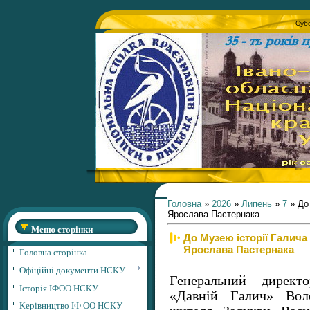
Субо
Головна
»
2026
»
Липень
»
7
» До 
Ярослава Пастернака
Меню сторінки
До Музею історії Галича
Ярослава Пастернака
Головна сторінка
Офіційні документи НСКУ
Генеральний директо
Історія ІФОО НСКУ
«Давній Галич» Вол
Керівництво ІФ ОО НСКУ