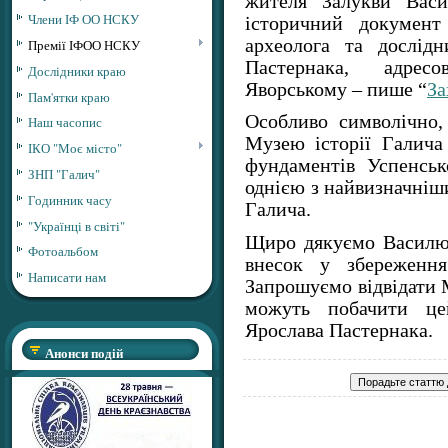
жителя Залукви Васи
Члени ІФ ОО НСКУ
історичний документ
археолога та дослід
Премії ІФОО НСКУ
Пастернака, адрес
Дослідники краю
Яворському – пише “
За
Пам'ятки краю
Особливо символічно
Наш часопис
Музею історії Галича 
ІКО "Моє місто"
фундаментів Успенськ
ЗНП "Галич"
однією з найвизначніши
Годинник часу
Галича.
"Українці в світі"
Щиро дякуємо Василю
Фотоальбом
внесок у збереження
Написати нам
Запрошуємо відвідати М
можуть побачити це
Ярослава Пастернака.
Анонси подій