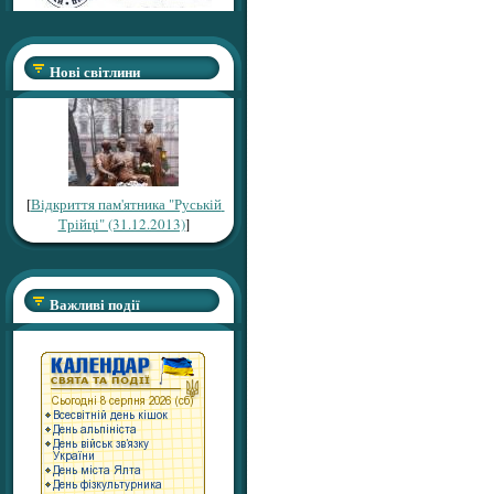
Нові світлини
[
Відкриття пам'ятника "Руській
Трійці" (31.12.2013)
]
Важливі події