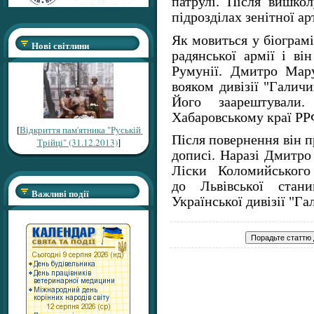
патрулі. Після вишко
підрозділах зенітної ар
Як мовиться у біограмі
Нові світлини
радянської армії і ві
Румунії. Дмитро Мар
вояком дивізії "Галичи
Його заарештували
Хабаровському краї РР
[
Відкриття пам'ятника "Руській
Після повернення він п
Трійці" (31.12.2013)
]
дописі. Наразі Дмитро
Ліски Коломийського
до Львівської стани
Важливі події
Української дивізії "Га