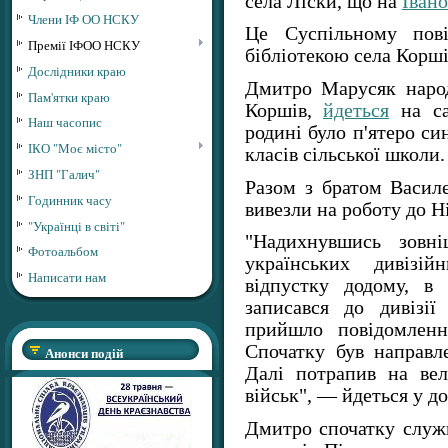
села Ліски, що на
Іван
Члени ІФ ОО НСКУ
Це Суспільному пові
Премії ІФОО НСКУ
бібліотекою села Корш
Дослідники краю
Дмитро Марусяк народ
Пам'ятки краю
Коршів,
йдеться
на са
Наш часопис
родині було п'ятеро си
ІКО "Моє місто"
класів сільської школи.
ЗНП "Галич"
Разом з братом Васи
Годинник часу
вивезли на роботу до Н
"Українці в світі"
"Надихнувшись зовні
Фотоальбом
українських дивізі
Написати нам
відпустку додому, в
записався до дивізії
прийшло повідомленн
Спочатку був направл
Анонси подій
Далі потрапив на ве
військ", — йдеться у до
Дмитро спочатку служ