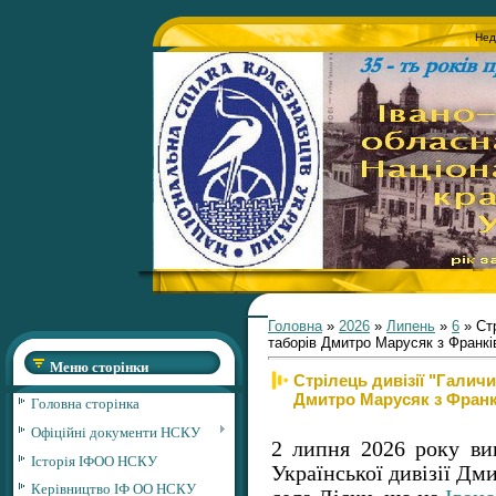
Нед
Головна
»
2026
»
Липень
»
6
» Стр
таборів Дмитро Марусяк з Франкі
Меню сторінки
Стрілець дивізії "Галичи
Дмитро Марусяк з Франк
Головна сторінка
Офіційні документи НСКУ
2 липня 2026 року ви
Історія ІФОО НСКУ
Української дивізії Д
Керівництво ІФ ОО НСКУ