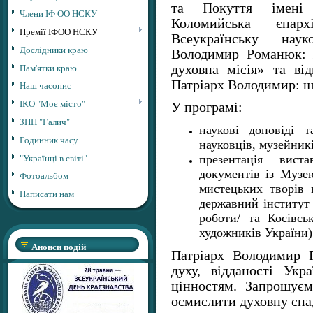
та Покуття імені 
Члени ІФ ОО НСКУ
Коломийська єпа
Премії ІФОО НСКУ
Всеукраїнську нау
Дослідники краю
Володимир Романюк: ж
Пам'ятки краю
духовна місія» та в
Патріарх Володимир: шл
Наш часопис
ІКО "Моє місто"
У програмі:
ЗНП "Галич"
наукові доповіді т
Годинник часу
науковців, музейникі
"Українці в світі"
презентація вист
документів із Музе
Фотоальбом
мистецьких творів 
Написати нам
державний інститут
роботи/ та Косівсь
художників України)
Анонси подій
Патріарх Володимир 
духу, відданості Укр
цінностям. Запрошує
осмислити духовну спа