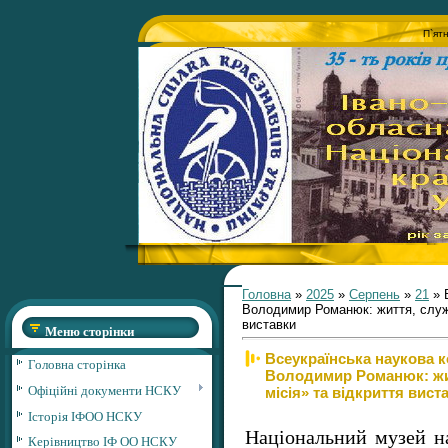
П`ят
Головна
»
2025
»
Серпень
»
21
» 
Володимир Романюк: життя, служін
виставки
Меню сторінки
Всеукраїнська наукова 
Головна сторінка
Володимир Романюк: жит
Офіційні документи НСКУ
місія» та відкриття вист
Історія ІФОО НСКУ
Національний музей н
Керівництво ІФ ОО НСКУ