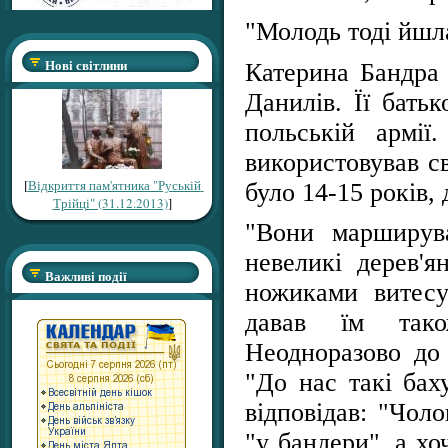
"Молодь тоді йшл
Нові світлини
Катерина Бандра 
Данилів. Її бать
польській армії
використовував с
[
Відкриття пам'ятника "Руській
було 14-15 років,
Трійці" (31.12.2013)
]
"Вони марширува
невеликі дерев'
Важливі події
ножиками витесу
давав їм тако
Неодноразово до 
"До нас такі бах
відповідав: "Чоло
"у бандери", а х