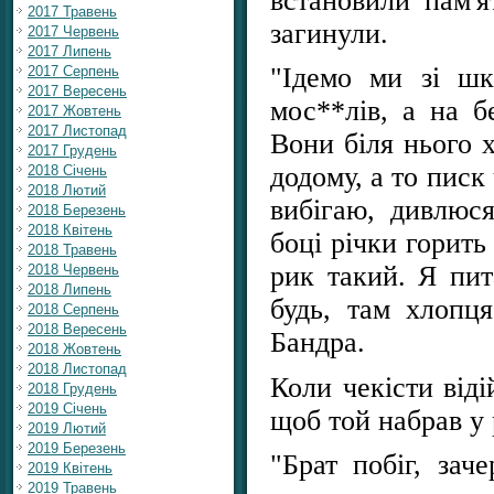
встановили пам'я
2017 Травень
загинули.
2017 Червень
2017 Липень
"Ідемо ми зі шк
2017 Серпень
2017 Вересень
мос**лів, а на б
2017 Жовтень
2017 Листопад
Вони біля нього 
2017 Грудень
додому, а то писк
2018 Січень
2018 Лютий
вибігаю, дивлюс
2018 Березень
2018 Квітень
боці річки горит
2018 Травень
рик такий. Я пи
2018 Червень
2018 Липень
будь, там хлопц
2018 Серпень
2018 Вересень
Бандра.
2018 Жовтень
2018 Листопад
Коли чекісти віді
2018 Грудень
2019 Січень
щоб той набрав у 
2019 Лютий
2019 Березень
"Брат побіг, зач
2019 Квітень
2019 Травень