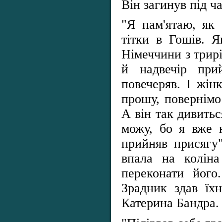
Він загинув під ча
"Я пам'ятаю, як
тітки в Гошів. 
Німеччини з трир
й надвечір при
повечеряв. І жін
прошу, повернімо
А він так дивитьс
можу, бо я вже 
прийняв присягу"
впала на коліна
переконати його
Зрадник здав їх
Катерина Бандра.