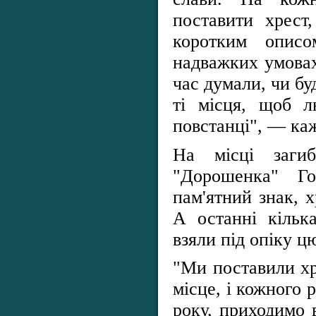
поставити хрест
коротким опис
надважких умовах
час думали, чи бу
ті місця, щоб 
повстанці", — ка
На місці загиб
"Дорошенка" Го
пам'ятний знак, х
А останні кільк
взяли під опіку цю
"Ми поставили хр
місце, і кожного 
року, приходимо 