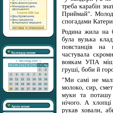
треба карабін знат
Приймай". Молодь
спогадами Катери
Родина жила на 
була вузька кла
повстанців на
Календар новин
частувала скром
воякам УПА міш
«
Листопад 2025
»
Пн
Вт
Ср
Чт
Пт
Сб
Нд
груші, боби й гор
1
2
3
4
5
6
7
8
9
"Ми самі не мал
10
11
12
13
14
15
16
17
18
19
20
21
22
23
молоко, сир, сме
24
25
26
27
28
29
30
муки та поташу 
нічого. А хлопці
Архів новин
рукав ховали, аб