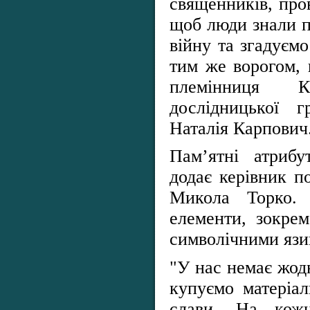
священників, про
щоб люди знали пр
війну та згадуємо
тим же ворогом, 
племінниця К
дослідницької 
Наталія Карпович
Пам’ятні атриб
додає керівник п
Микола Торко.
елементи, зокрем
символічними язи
"У нас немає жод
купуємо матеріал
слави. На кож