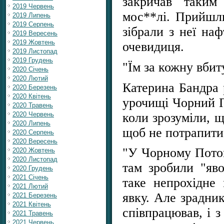
закричав таким
2019 Червень
мос**лі. Прийшли
2019 Липень
2019 Серпень
зібрали з неї на
2019 Вересень
2019 Жовтень
очевидиця.
2019 Листопад
2019 Грудень
"Їм за кожну вбит
2020 Січень
2020 Лютий
Катерина Бандра р
2020 Березень
2020 Квітень
урочищі Чорний По
2020 Травень
коли зрозуміли, щ
2020 Червень
2020 Липень
щоб не потрапити
2020 Серпень
2020 Вересень
"У Чорному Потоц
2020 Жовтень
2020 Листопад
там зробили "яво
2020 Грудень
2021 Січень
таке непрохідне 
2021 Лютий
явку. Але зрадник
2021 Березень
2021 Квітень
співпрацював, і 
2021 Травень
2021 Червень