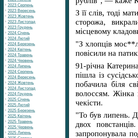
рублів", — каже 
2023 Серпень
2023 Вересень
З її слів, тоді ма
2023 Жовтень
сторожа, викрал
2023 Листопад
2023 Грудень
місцевому кладов
2024 Січень
2024 Лютий
"З хлопців мос**л
2024 Березень
2024 Квітень
повісили на пати
2024 Травень
2024 Червень
91-річна Катерина
2024 Липень
2024 Серпень
пішла із сусідсь
2024 Вересень
побачила біля св
2024 Жовтень
2024 Листопад
волоссям. Жінка 
2024 Грудень
2025 Січень
чекісти.
2025 Лютий
2025 Березень
"То був липень. Д
2025 Квітень
2025 Травень
двох повстанців
2025 Червень
запропонувала по
2025 Липень