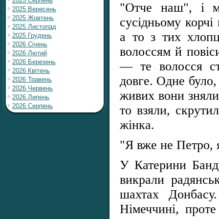
2025 Серпень
"Отче наш", і 
2025 Вересень
2025 Жовтень
сусідньому корчі 
2025 Листопад
а то з тих хлопц
2025 Грудень
2026 Січень
волоссям й повіси
2026 Лютий
2026 Березень
— те волосся ст
2026 Квітень
довге. Одне було,
2026 Травень
2026 Червень
живих вони зняли
2026 Липень
2026 Серпень
то взяли, скрути
жінка.
"Я вже не Петро,
У Катерини Банд
викрали радянськ
шахтах Донбасу
Німеччині, прот