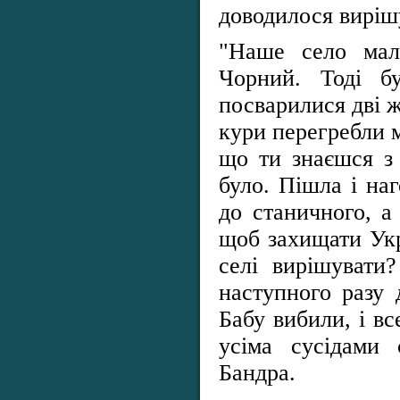
доводилося вирішу
"Наше село мал
Чорний. Тоді б
посварилися дві ж
кури перегребли м
що ти знаєшся з
було. Пішла і на
до станичного, а
щоб захищати Укр
селі вирішувати
наступного разу
Бабу вибили, і вс
усіма сусідами 
Бандра.