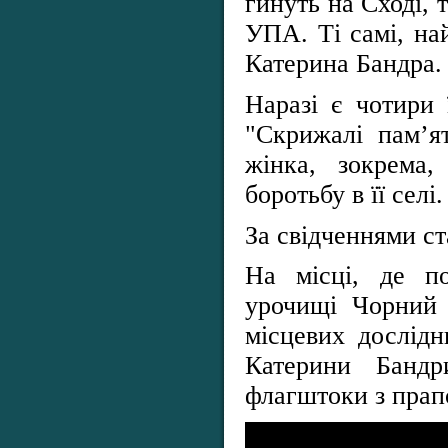
гинуть на Сході, 
УПА. Ті самі, на
Катерина Бандра.
Наразі є чотири 
"Скрижалі пам’я
жінка, зокрема,
боротьбу в її селі.
За свідченнями с
На місці, де по
урочищі Чорний 
місцевих дослідн
Катерини Бандр
флагштоки з прап