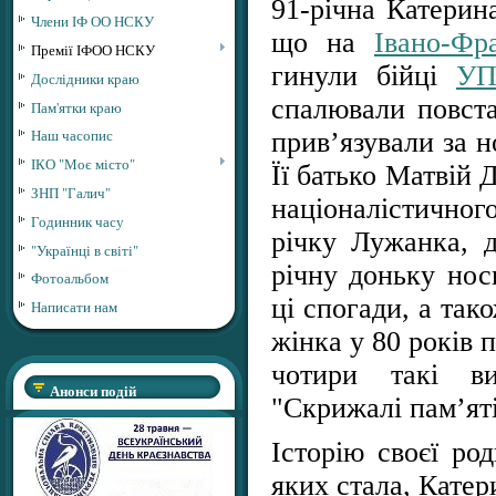
91-річна Катерин
Члени ІФ ОО НСКУ
що на
Івано-Фр
Премії ІФОО НСКУ
гинули бійці
У
Дослідники краю
спалювали повста
Пам'ятки краю
Наш часопис
прив’язували за н
ІКО "Моє місто"
Її батько Матвій
ЗНП "Галич"
націоналістичного
Годинник часу
річку Лужанка, д
"Українці в світі"
річну доньку нос
Фотоальбом
ці спогади, а тако
Написати нам
жінка у 80 років 
чотири такі в
Анонси подій
"Скрижалі пам’яті
Історію своєї ро
яких стала, Катер