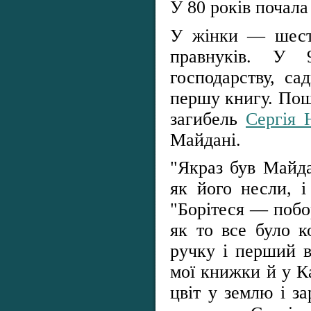
У 80 років почал
У жінки — шесте
правнуків. У 
господарству, са
першу книгу. Пош
загибель
Сергія 
Майдані.
"Якраз був Майда
як його несли, і
"Борітеся — побо
як то все було к
ручку і перший в
мої книжки й у К
цвіт у землю і за