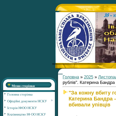
Головна
»
2025
»
Листопа
рублів". Катерина Бандра
Меню сторінки
"За кожну вбиту г
Головна сторінка
Катерина Бандра —
Офіційні документи НСКУ
вбивали упівців
Історія ІФОО НСКУ
Керівництво ІФ ОО НСКУ