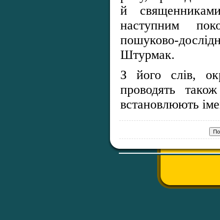
й священниками
наступним пок
пошуково-досл
Штурмак.
З його слів, ок
проводять також
встановлюють іме