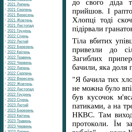
до свого діда 
2021 Липень
прийшов. І рапто
2021 Серпень
2021 Вересень
Хлопці тоді ско
2021 Жовтень
2021 Листопад
підірвали гранат
2021 Грудень
2022 Січень
Тіла вбитих упів
2022 Лютий
2022 Березень
привезли до сі
2022 Квітень
Загиблих припе
2022 Травень
2022 Червень
бачили, яка доля 
2022 Липень
2022 Серпень
"Я бачила тих хло
2022 Вересень
2022 Жовтень
не можна було впі
2022 Листопад
2022 Грудень
був кусочок м'яс
2023 Січень
патиками, а на тр
2023 Лютий
2023 Березень
НКВС. Там виход
2023 Квітень
2023 Травень
протоколи. Їм з
2023 Червень
2023 Липень