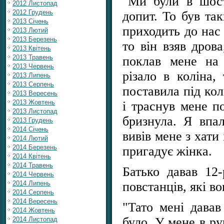
"Ми були в шост
2012 Листопад
2012 Грудень
допит. То був та
2013 Січень
приходить до нас 
2013 Лютий
2013 Березень
то він взяв дров
2013 Квітень
2013 Травень
поклав мене на
2013 Червень
різало в коліна,
2013 Липень
2013 Серпень
поставила під кол
2013 Вересень
2013 Жовтень
і траснув мене п
2013 Листопад
бризнула. Я впал
2013 Грудень
2014 Січень
вивів мене з хати
2014 Лютий
2014 Березень
пригадує жінка.
2014 Квітень
2014 Травень
Батько давав 12
2014 Червень
повстанців, які в
2014 Липень
2014 Серпень
2014 Вересень
"Тато мені давав
2014 Жовтень
було. У мене в ру
2014 Листопад