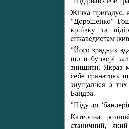
"Підірвав себе гр
Жінка пригадує, 
"Дорошенко" Гош
криївку та піді
енкаведистам жив
"Його зрадник зда
що в бункері за
знищити. Якраз м
себе гранатою, щ
знущалися з тих
Бандра.
"Піду до "бандері
Катерина розпо
станичний, яки