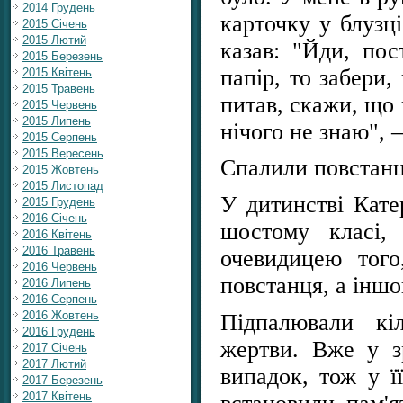
2014 Грудень
карточку у блузці
2015 Січень
2015 Лютий
казав: "Йди, по
2015 Березень
папір, то забери
2015 Квітень
2015 Травень
питав, скажи, що 
2015 Червень
2015 Липень
нічого не знаю", 
2015 Серпень
2015 Вересень
Спалили повстан
2015 Жовтень
2015 Листопад
У дитинстві Кате
2015 Грудень
2016 Січень
шостому класі,
2016 Квітень
2016 Травень
очевидицею того
2016 Червень
повстанця, а інш
2016 Липень
2016 Серпень
2016 Жовтень
Підпалювали кі
2016 Грудень
жертви. Вже у з
2017 Січень
2017 Лютий
випадок, тож у ї
2017 Березень
2017 Квітень