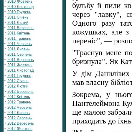
2010 Жовтень
бульбу й пили кв
2010 Листопад
2010 Грудень
через "лавку", 
2011 Січень
Одного разу тато
2011 Лютий
2011 Березень
кожушках, але з
2011 Квітень
2011 Травень
переніс", — розпо
2011 Червень
2011 Липень
"Траснув мене по
2011 Серпень
бризнула". Як Кат
2011 Вересень
2011 Жовтень
2011 Листопад
У дім Данилівих 
2011 Грудень
мав власну бібліо
2012 Січень
2012 Лютий
2012 Березень
Зокрема, у ньог
2012 Квітень
Пантелеймона Кул
2012 Травень
2012 Червень
ще малою забрали 
2012 Липень
2012 Серпень
приходить до їхнь
2012 Вересень
2012 Жовтень