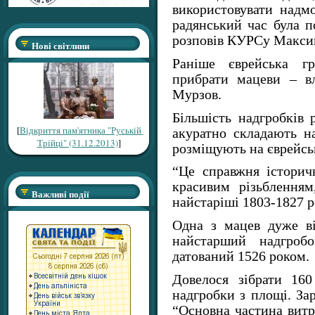
використовувати надмо
радянський час була п
розповів КУРСу Макси
Нові світлини
Раніше єврейська г
прибрати мацеви – вл
Мурзов.
Більшість надгробків р
[
Відкриття пам'ятника "Руській
акуратно складають н
Трійці" (31.12.2013)
]
розміщують на єврейсь
“Це справжня історич
красивим різьбленням
Важливі події
найстаріші 1803-1827 р
Одна з мацев дуже ві
найстарший надгробо
датований 1526 роком.
Довелося зібрати 16
надгробки з площі. Зар
“Основна частина витр