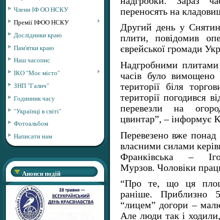
надгробки. Зараз ч
Члени ІФ ОО НСКУ
переносять на кладови
Премії ІФОО НСКУ
Другий день у Снятині
Дослідники краю
плити, повідомив оп
Пам'ятки краю
єврейської громади Укр
Наш часопис
Надгробними плитами
ІКО "Моє місто"
часів було вимощено 
ЗНП "Галич"
території біля торго
території погодився ві
Годинник часу
перевезли на огоро
"Українці в світі"
цвинтар”, – інформує К
Фотоальбом
Перевезено вже понад 
Написати нам
власними силами керівн
Франківська – І
Мурзов. Чоловіки прац
Анонси подій
“Про те, що ця пло
раніше. Приблизно 5
“лицем” догори – малю
Але люди так і ходили,