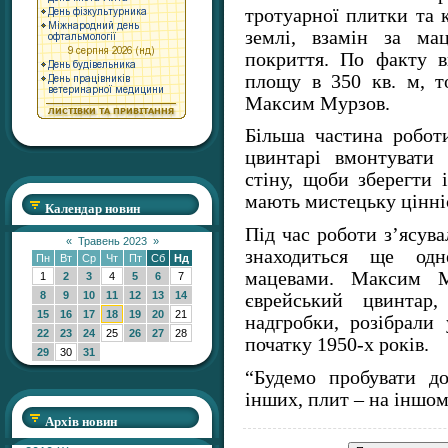
тротуарної плитки та
землі, взамін за ма
покриття. По факту 
площу в 350 кв. м, т
Максим Мурзов.
Більша частина робот
цвинтарі вмонтувати
стіну, щоби зберегти і
мають мистецьку цінніс
Календар новин
Під час роботи з’ясува
«
Травень 2023
»
знаходиться ще одн
Пн
Вт
Ср
Чт
Пт
Сб
Нд
мацевами. Максим М
1
2
3
4
5
6
7
8
9
10
11
12
13
14
єврейський цвинтар
15
16
17
18
19
20
21
надгробки, розібрали
22
23
24
25
26
27
28
початку 1950-х років.
29
30
31
“Будемо пробувати д
інших, плит – на іншом
Архів новин