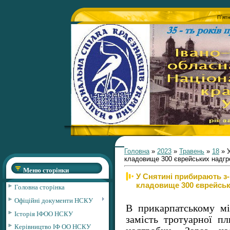
П`ят
Головна
»
2023
»
Травень
»
18
» У
кладовище 300 єврейських надгр
Меню сторінки
У Снятині прибирають з-п
кладовище 300 єврейськ
Головна сторінка
Офіційні документи НСКУ
В прикарпатському мі
Історія ІФОО НСКУ
замість тротуарної пл
Керівництво ІФ ОО НСКУ