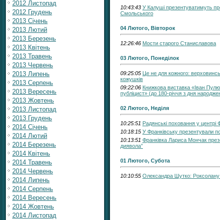
2012 Листопад
10:43:43
У Калуші презентуватимуть про
2012 Грудень
Смольського
2013 Січень
04 Лютого, Вівторок
2013 Лютий
2013 Березень
12:26:46
Мости старого Станиславова
2013 Квітень
2013 Травень
03 Лютого, Понеділок
2013 Червень
2013 Липень
09:25:05
Це не для кожного: верховинс
кожушків
2013 Серпень
09:22:06
Книжкова виставка «Іван Пулюй
2013 Вересень
публіцист» (до 180-річчя з дня народже
2013 Жовтень
02 Лютого, Неділя
2013 Листопад
2013 Грудень
10:25:51
Радянські поховання у центрі 
2014 Січень
10:18:15
У Франківську презентували пос
2014 Лютий
10:13:51
Франківка Лариса Мончак презе
2014 Березень
диявола”
2014 Квітень
01 Лютого, Субота
2014 Травень
2014 Червень
10:10:55
Олександра Шутко: Роксолану
2014 Липень
2014 Серпень
2014 Вересень
2014 Жовтень
2014 Листопад