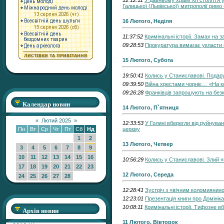
12:12:11
У давньому храмі ХІІ століття 
Галицької (Львівської) митрополії римо
16 Лютого, Неділя
11:37:52
Кримінальні історії. Замах на за
09:28:53
Прокуратура вимагає укласти о
15 Лютого, Субота
19:50:41
Колись у Станиславові. Подар
09:39:50
Війна хрестами чорніє… «На к
09:26:28
Франківців запрошують на без
Календар новин
14 Лютого, П`ятниця
«
Лютий 2025
»
12:33:53
У Голині вберегли від руйнува
Пн
Вт
Ср
Чт
Пт
Сб
Нд
церкву
1
2
13 Лютого, Четвер
3
4
5
6
7
8
9
10
11
12
13
14
15
16
10:56:29
Колись у Станиславові. Злий «
17
18
19
20
21
22
23
12 Лютого, Середа
24
25
26
27
28
12:28:41
Зустріч з «вічним коломиянин
12:23:01
Презентація книги про Домінік
10:08:11
Кримінальні історії. Тифозне в
Архів новин
11 Лютого, Вівторок