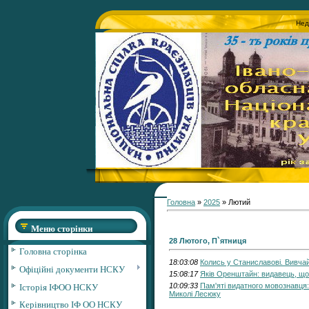
Нед
Головна
»
2025
»
Лютий
Меню сторінки
28 Лютого, П`ятниця
Головна сторінка
18:03:08
Колись у Станиславові. Вивча
Офіційні документи НСКУ
15:08:17
Яків Оренштайн: видавець, що
Історія ІФОО НСКУ
10:09:33
Пам'яті видатного мовознавця:
Миколі Лесюку
Керівництво ІФ ОО НСКУ