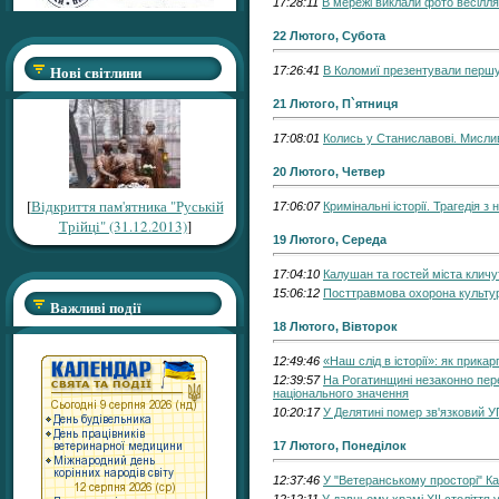
17:28:11
В мережі виклали фото весілля
22 Лютого, Субота
Нові світлини
17:26:41
В Коломиї презентували першу 
21 Лютого, П`ятниця
17:08:01
Колись у Станиславові. Мисли
20 Лютого, Четвер
[
Відкриття пам'ятника "Руській
17:06:07
Кримінальні історії. Трагедія 
Трійці" (31.12.2013)
]
19 Лютого, Середа
17:04:10
Калушан та гостей міста кличу
15:06:12
Посттравмова охорона культу
Важливі події
18 Лютого, Вівторок
12:49:46
«Наш слід в історії»: як прик
12:39:57
На Рогатинщині незаконно пере
національного значення
10:20:17
У Делятині помер зв'язковий 
17 Лютого, Понеділок
12:37:46
У "Ветеранському просторі" Ка