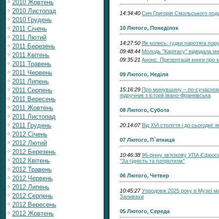
2010 Жовтень
2010 Листопад
14:34:40
Син Григорія Смольського пода
2010 Грудень
2011 Січень
10 Лютого, Понеділок
2011 Лютий
14:27:50
Як колись: гудки паротяга пору
2011 Березень
09:48:44
Молодь "Карітасу" відвідала м
2011 Квітень
09:35:21
Анонс. Презентація книги про 
2011 Травень
2011 Червень
09 Лютого, Неділя
2011 Липень
2011 Серпень
15:16:29
Про минувшину – по-сучасном
підручник з історії Івано-Франківська
2011 Вересень
2011 Жовтень
08 Лютого, Субота
2011 Листопад
2011 Грудень
20:14:07
Від XVI століття і до сьогодні
2012 Січень
07 Лютого, П`ятниця
2012 Лютий
2012 Березень
10:46:38
96-річну зв’язкову УПА Єфро
2012 Квітень
"За гідність та патріотизм"
2012 Травень
06 Лютого, Четвер
2012 Червень
2012 Липень
10:45:27
Упродовж 2025 року в Музеї 
2012 Серпень
Заливахи
2012 Вересень
05 Лютого, Середа
2012 Жовтень