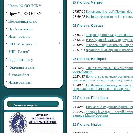
27 Лютого, Четвер
Члени ІФ ОО НСКУ
17:57:19
Кримінальні історії. Поліція без
Премії ІФОО НСКУ
13:49:25
На Івано-Франківщині створили
Дослідники краю
26 Лютого, Середа
Пам'ятки краю
17:53:11
Історія одного класу, або спог
Наш часопис
15:08:10
В НЗ «Давній Галич» відбудет
ІКО "Моє місто"
12:09:16
У Коломиї відзначили річницю
10:51:21
Франківські авіаційники оголос
ЗНП "Галич"
Годинник часу
25 Лютого, Вівторок
"Українці в світі"
14:34:16
Тче з п’яти років. Як майстри
овечої вовни
Фотоальбом
11:54:37
Депутатка міськради заявила пр
виступають на захист пам’яток у Івано
Написати нам
10:48:05
На Франківщині хочуть поверну
національного значення — палац Реїв
24 Лютого, Понеділок
Анонси подій
14:32:46
Визначено лауреатів премії «
10:22:22
"Злидні й холод — постійні тов
загинув Марко Боєслав
23 Лютого, Неділя