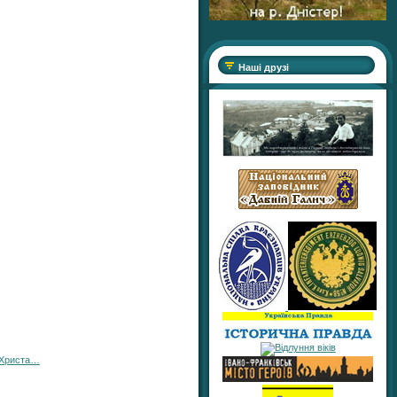
Наші друзі
я Христа…