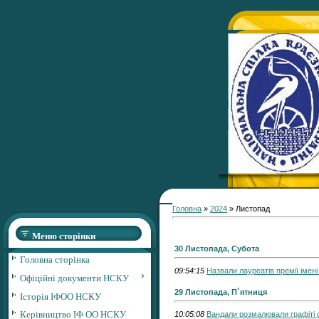
Головна
»
2024
»
Листопад
Меню сторінки
30 Листопада, Субота
Головна сторінка
09:54:15
Назвали лауреатів премії іме
Офіційні документи НСКУ
29 Листопада, П`ятниця
Історія ІФОО НСКУ
Керівництво ІФ ОО НСКУ
10:05:08
Вандали розмалювали графіті 