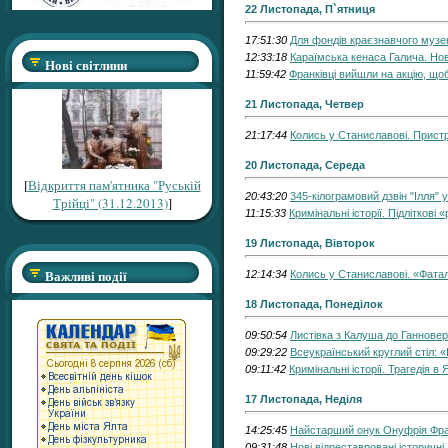
22 Листопада, П`ятниця
17:51:30
Для фондів краєзнавчого музе
12:33:18
Караїмська кенаса Галича. Но
Нові світлини
11:59:42
Франківці вийшли на акцію, що
21 Листопада, Четвер
21:17:44
Колись у Станиславові. Прист
20 Листопада, Середа
[
Відкриття пам'ятника "Руській
20:43:20
345-кілограмовий дзвін "Ілля" у
Трійці" (31.12.2013)
]
11:15:33
Кримінальні історії. Підліткові 
19 Листопада, Вівторок
Важливі події
12:14:34
Колись у Станиславові. «Фата
18 Листопада, Понеділок
09:50:54
Листівка з Калуша до Ганновер
09:29:22
Всеукраїнський круглий стіл: «
09:11:42
Кримінальні історії. Трагедія в
17 Листопада, Неділя
14:25:45
Найстарший онук Онуфрія Франк
09:31:48
Нові відреставровані історичні