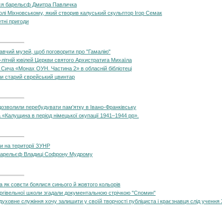
вся барельєф Дмитра Павличка
колі Міхновському, який створив калуський скульптор Ігор Семак
етні пригоди
вчий музей, щоб поговорити про "Гамалію"
-літній ювілей Церкви святого Архистратига Михаїла
Сича «Монах ОУН. Частина 2» в обласній бібліотеці
ли старий єврейський цвинтар
дозволили перебудувати пам'ятку в Івано-Франківську
а «Калущина в період німецької окупації 1941–1944 рр».
и на території ЗУНР
и барельєф Владиці Софрону Мудрому
та як совєти боялися синього й жовтого кольорів
оргівельної школи згадали документальною стрічкою "Спомин"
уховне служіння хочу залишити у своїй творчості публіциста і краєзнавця слід ученн