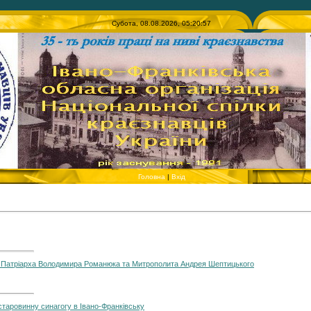
Субота, 08.08.2026, 05:20:57
Головна
|
Вхід
ні Патріарха Володимира Романюка та Митрополита Андрея Шептицького
старовинну синагогу в Івано-Франківську