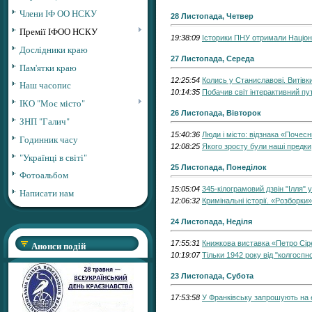
Члени ІФ ОО НСКУ
28 Листопада, Четвер
Премії ІФОО НСКУ
19:38:09
Історики ПНУ отримали Націон
Дослідники краю
27 Листопада, Середа
Пам'ятки краю
12:25:54
Колись у Станиславові. Витівк
Наш часопис
10:14:35
Побачив світ інтерактивний пу
ІКО "Моє місто"
26 Листопада, Вівторок
ЗНП "Галич"
15:40:36
Люди і місто: відзнака «Почес
Годинник часу
12:08:25
Якого зросту були наші предки
"Українці в світі"
25 Листопада, Понеділок
Фотоальбом
15:05:04
345-кілограмовий дзвін "Ілля" 
Написати нам
12:06:32
Кримінальні історії. «Розборки
24 Листопада, Неділя
Анонси подій
17:55:31
Книжкова виставка «Петро Сіре
10:19:07
Тільки 1942 року від "колгосп
23 Листопада, Субота
17:53:58
У Франківську запрошують на е