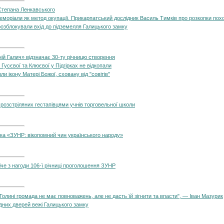
 Степана Ленкавського
еморіали як метод окупації. Прикарпатський дослідник Василь Тимків про розкопки пох
розблокували вхід до підземелля Галицького замку
ій Галич» відзначає 30-ту річницю створення
усєвої та Клюєвої у Підгірках не відкопали
 ікону Матері Божої, сховану від "совітів"
розстріляних гестапівцями учнів торговельної школи
ка «ЗУНР: вікопомний чин українського народу»
іче з нагоди 106-ї річниці проголошення ЗУНР
Голині громада не має повноважень, але не дасть їй зігнити та впасти", — Іван Мазурик
дних дверей вежі Галицького замку