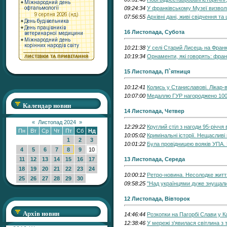
09:24:34
У франківському Музеї визвол
07:56:55
Архівні дані, живі свідчення т
16 Листопада, Субота
10:21:38
У селі Старий Лисець на Фран
10:19:34
Орнаменти, які говорять: франк
15 Листопада, П`ятниця
10:12:41
Колись у Станиславові. Лікар-
10:07:00
Медаллю ГУР нагороджено 100-
Календар новин
14 Листопада, Четвер
«
Листопад 2024
»
12:29:22
Круглий стіл з нагоди 95-річчя
Пн
Вт
Ср
Чт
Пт
Сб
Нд
10:05:02
Кримінальні історії. Нещасливі
1
2
3
10:01:22
Була провідницею вояків УПА. 
4
5
6
7
8
9
10
11
12
13
14
15
16
17
13 Листопада, Середа
18
19
20
21
22
23
24
10:00:12
Ретро-новина. Несолодке житт
25
26
27
28
29
30
09:58:25
"Над українцями дуже знущалис
12 Листопада, Вівторок
Архів новин
14:46:44
Розкопки на Пагорбі Слави у К
12:38:46
У мережі з'явилася світлина з