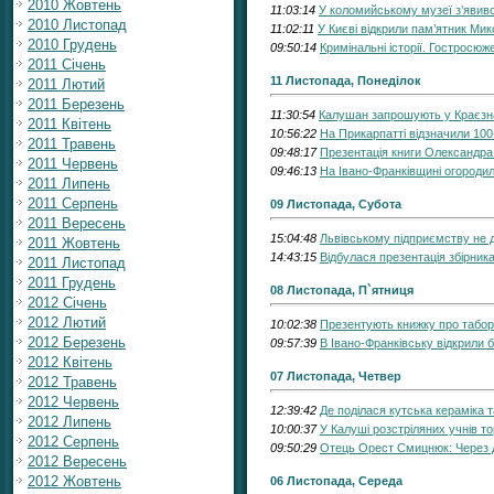
2010 Жовтень
11:03:14
У коломийському музеї з’яви
2010 Листопад
11:02:11
У Києві відкрили пам’ятник Ми
2010 Грудень
09:50:14
Кримінальні історії. Гостросюж
2011 Січень
11 Листопада, Понеділок
2011 Лютий
2011 Березень
11:30:54
Калушан запрошують у Краєзна
2011 Квітень
10:56:22
На Прикарпатті відзначили 100
2011 Травень
09:48:17
Презентація книги Олександра 
2011 Червень
09:46:13
На Івано-Франківщині огороди
2011 Липень
2011 Серпень
09 Листопада, Субота
2011 Вересень
15:04:48
Львівському підприємству не 
2011 Жовтень
14:43:15
Відбулася презентація збірник
2011 Листопад
2011 Грудень
08 Листопада, П`ятниця
2012 Січень
2012 Лютий
10:02:38
Презентують книжку про табор
2012 Березень
09:57:39
В Івано-Франківську відкрил
2012 Квітень
07 Листопада, Четвер
2012 Травень
2012 Червень
12:39:42
Де поділася кутська кераміка 
2012 Липень
10:00:37
У Калуші розстріляних учнів т
2012 Серпень
09:50:29
Отець Орест Смицнюк: Через д
2012 Вересень
2012 Жовтень
06 Листопада, Середа