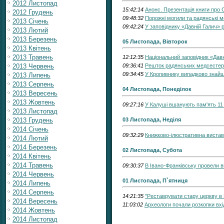
2012 Листопад
15:42:14
Анонс. Презентація книги про
2012 Грудень
09:48:32
Порожні могили та радянські м
2013 Січень
09:42:24
У заповіднику «Давній Галич» 
2013 Лютий
2013 Березень
05 Листопада, Вівторок
2013 Квітень
2013 Травень
12:12:35
Національний заповідник «Давн
2013 Червень
09:36:41
Решток радянських медсестер Г
09:34:45
У Кропивнику випадково знайшли
2013 Липень
2013 Серпень
04 Листопада, Понеділок
2013 Вересень
2013 Жовтень
09:27:16
У Калуші вшанують пам'ять 11 
2013 Листопад
2013 Грудень
03 Листопада, Неділя
2014 Січень
09:32:29
Книжково-ілюстративна вистав
2014 Лютий
2014 Березень
02 Листопада, Субота
2014 Квітень
2014 Травень
09:30:37
В Івано-Франківську провели в
2014 Червень
01 Листопада, П`ятниця
2014 Липень
2014 Серпень
14:21:35
"Реставрувати стару церкву в 
2014 Вересень
11:03:02
Археологи почали розкопки вхі
2014 Жовтень
2014 Листопад