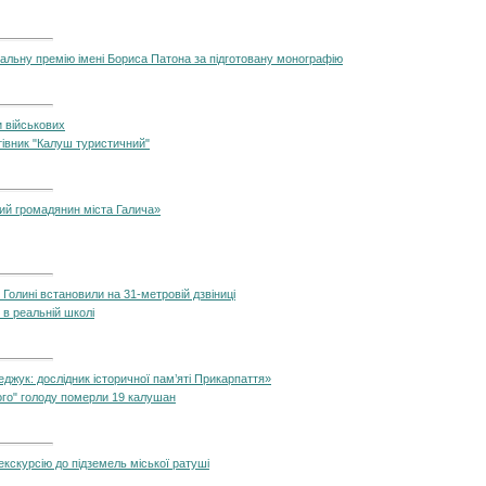
альну премію імені Бориса Патона за підготовану монографію
и військових
тівник "Калуш туристичний"
ний громадянин міста Галича»
у Голині встановили на 31-метровій дзвіниці
» в реальній школі
джук: дослідник історичної пам’яті Прикарпаття»
ного" голоду померли 19 калушан
кскурсію до підземель міської ратуші