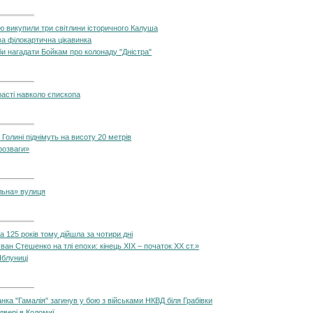
ю викупили три світлини історичного Калуша
ва філокартична цікавинка
би нагадати Бойкам про колонаду "Дністра"
расті навколо єпископа
 Голині піднімуть на висоту 20 метрів
«розваги»
льна» вулиця
а 125 років тому дійшла за чотири дні
Іван Стешенко на тлі епохи: кінець XIX – початок XX ст.»
 Яблуниці
а "Гамалія" загинув у бою з військами НКВД біля Грабівки
 двері в Коломиї