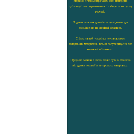
сторінок з часом втрачають свої попередні
публікації, ми старатимемося їх зберегти на цьому
ресурсі.
Подання власних дописів та досліджень для
розміщення на сторінці вітається.
Спілка та веб - сторінка не є власником
авторських матеріалів, тільки популяризує їх для
загальної обізнаності.
Офіційна позиція Спілки може бути відмінною
від думки поданої в авторських матеріалах.