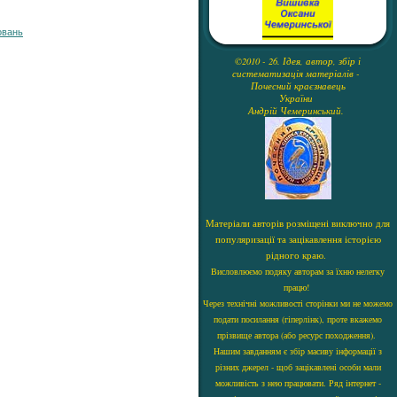
овань
©2010 - 26. Ідея, автор, збір і
систематизація матеріалів -
Почесний краєзнавець
України
Андрій Чемеринський.
Матеріали авторів розміщені виключно для
популяризації та зацікавлення історією
рідного краю.
Висловлюємо подяку авторам за їхню нелегку
працю!
Через технічні можливості сторінки ми не можемо
подати посилання (гіперлінк), проте вкажемо
прізвище автора (або ресурс походження).
Нашим завданням є збір масиву інформації з
різних джерел - щоб зацікавлені особи мали
можливість з нею працювати. Ряд інтернет -