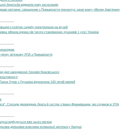
ьної боротьби відкрили нову експозицію
а цікаві світлини: священник з Прикарпаття презентує свою книгу «Велич Камʼянки»
ківщині столітню садибу перетворили на музей
івка зібрала вдома пів тисячі старовинних рушників з усієї України
винахідник
річну зв'язкову УПА з Прикарпаття
 від дня народження Зеновія Красівського
 коштовності
Ганна Уграк з Грушева відзначила 100-літній ювілей
я
я". Спогади двоюрідних брата й сестри з Івано-Франківщини, які служили в УПА
алуші відбудуться вже цього місяця
 трьома доньками власника колишньої цегельні у Калуші