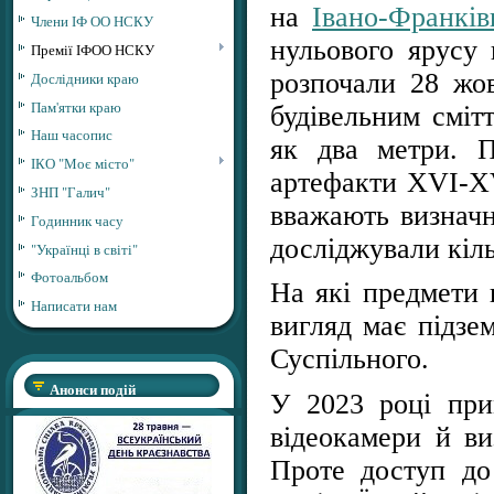
на
Івано-Франкі
Члени ІФ ОО НСКУ
нульового ярусу 
Премії ІФОО НСКУ
розпочали 28 жов
Дослідники краю
Пам'ятки краю
будівельним сміт
Наш часопис
як два метри. П
ІКО "Моє місто"
артефакти XVI-XVI
ЗНП "Галич"
вважають визначн
Годинник часу
досліджували кіль
"Українці в світі"
Фотоальбом
На які предмети 
Написати нам
вигляд має підзе
Суспільного.
Анонси подій
У 2023 році при
відеокамери й ви
Проте доступ до