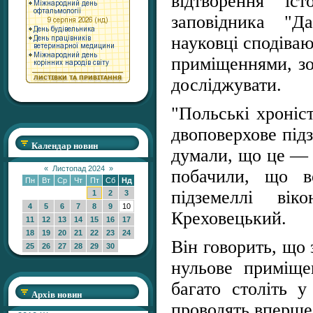
відтворення іс
заповідника "Д
науковці сподіваю
приміщеннями, зо
досліджувати.
"Польські хроніс
двоповерхове під
Календар новин
думали, що це — 
«
Листопад 2024
»
побачили, що в
Пн
Вт
Ср
Чт
Пт
Сб
Нд
підземеллі ві
1
2
3
4
5
6
7
8
9
10
Креховецький.
11
12
13
14
15
16
17
18
19
20
21
22
23
24
Він говорить, що 
25
26
27
28
29
30
нульове приміще
багато століть у
Архів новин
проводять вперше