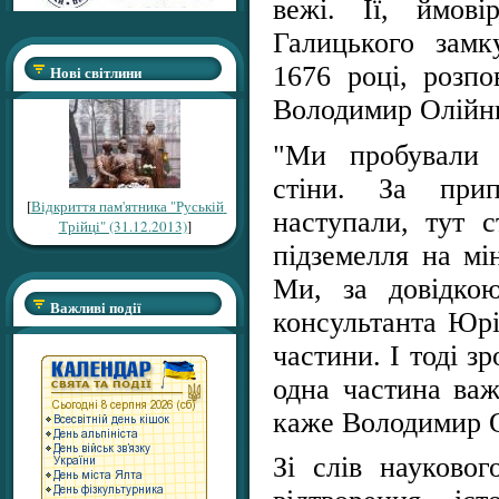
вежі. Її, ймові
Галицького замк
1676 році, розпо
Нові світлини
Володимир Олійн
"Ми пробували 
стіни. За при
[
Відкриття пам'ятника "Руській
наступали, тут 
Трійці" (31.12.2013)
]
підземелля на мі
Ми, за довідко
Важливі події
консультанта Юрі
частини. І тоді з
одна частина важ
каже Володимир 
Зі слів науковог