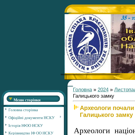
Головна
»
2024
»
Листопа
Галицького замку
Меню сторінки
Археологи почали
Головна сторінка
Галицького замку
Офіційні документи НСКУ
Історія ІФОО НСКУ
Археологи націо
Керівництво ІФ ОО НСКУ