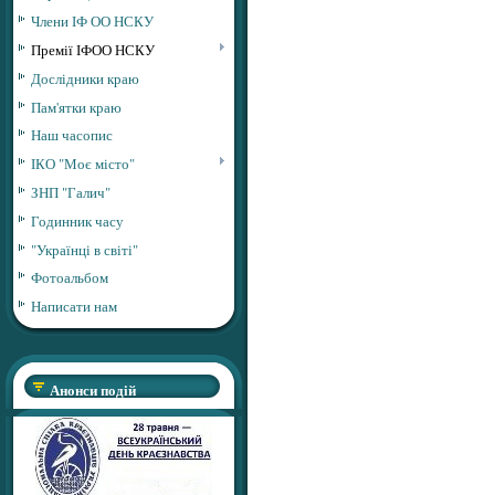
Члени ІФ ОО НСКУ
Премії ІФОО НСКУ
Дослідники краю
Пам'ятки краю
Наш часопис
ІКО "Моє місто"
ЗНП "Галич"
Годинник часу
"Українці в світі"
Фотоальбом
Написати нам
Анонси подій