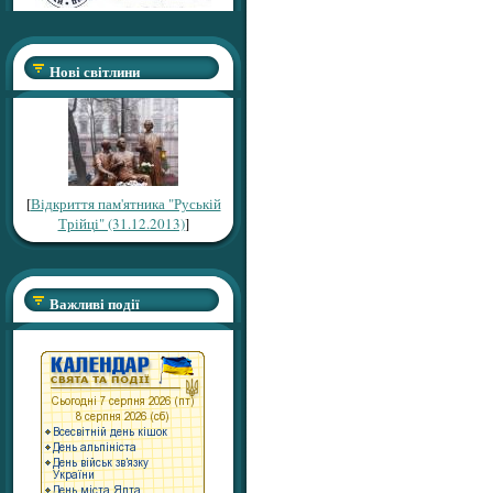
Нові світлини
[
Відкриття пам'ятника "Руській
Трійці" (31.12.2013)
]
Важливі події