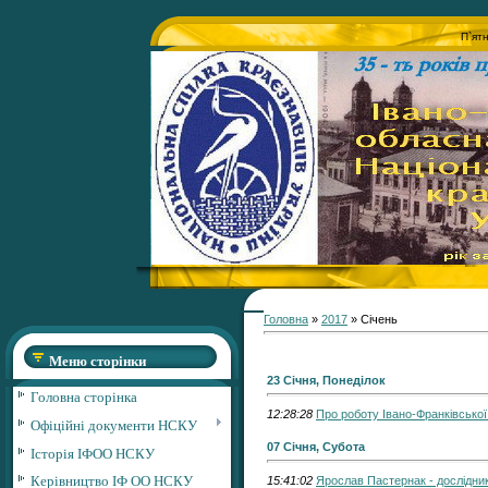
П`ят
Головна
»
2017
»
Січень
Меню сторінки
23 Січня, Понеділок
Головна сторінка
12:28:28
Про роботу Івано-Франківської
Офіційні документи НСКУ
07 Січня, Субота
Історія ІФОО НСКУ
Керівництво ІФ ОО НСКУ
15:41:02
Ярослав Пастернак - дослідни