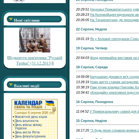
20:29:51
Науковці Прикарпатського уні
20:28:23
На Коломийщині відтворили авт
Нові світлини
20:26:05
На Тисмениччині, де проходив
22 Серпня, Неділя
19:01:19
Як у Коломиї святкували Спаса
19 Серпня, Четвер
[
Відкриття пам'ятника "Руській
20:54:03
Фонд держмайна виставив на ау
Трійці" (31.12.2013)
]
18 Серпня, Середа
14:59:09
Калушанин дізнався ім'я солда
13:28:19
Нове життя старим цитаделям 
Важливі події
10:38:19
Пам`ятник владиці Григорію Х
10:34:41
«Клондайк» креативної індустр
16 Серпня, Понеділок
11:04:52
У Привокзальному сквері для ф
15 Серпня, Неділя
16:17:25
"З будь-якою справою можна оз