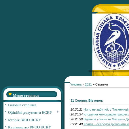
Головна
»
2021
»
Серпень
Меню сторінки
31 Серпня, Вівторок
Головна сторінка
20:30:21
Ніхто не забутий: у Тисмениці
Офіційні документи НСКУ
20:28:54
Історична монографія професо
Історія ІФОО НСКУ
20:20:39
Відійшов у вічність Михайло Д
09:20:48
Храми – осередок духовного жи
Керівництво ІФ ОО НСКУ