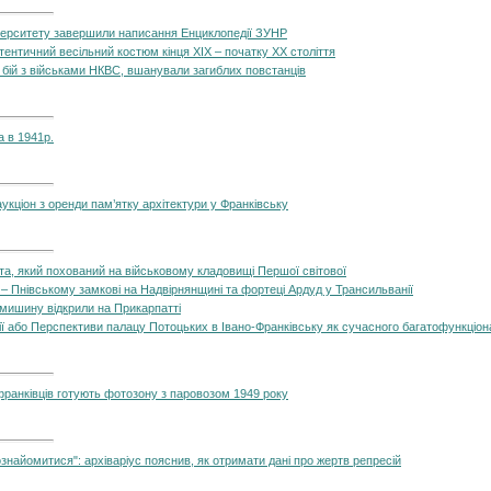
верситету завершили написання Енциклопедії ЗУНР
ентичний весільний костюм кінця XIX – початку XX століття
 бій з військами НКВС, вшанували загиблих повстанців
 в 1941р.
кціон з оренди пам’ятку архітектури у Франківську
та, який похований на військовому кладовищі Першої світової
– Пнівському замкові на Надвірнянщині та фортеці Ардуд у Трансильванії
омишину відкрили на Прикарпатті
ії або Перспективи палацу Потоцьких в Івано-Франківську як сучасного багатофункціо
ранківців готують фотозону з паровозом 1949 року
найомитися": архіваріус пояснив, як отримати дані про жертв репресій