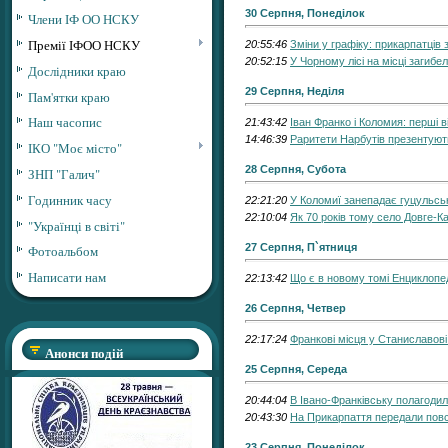
30 Серпня, Понеділок
Члени ІФ ОО НСКУ
Премії ІФОО НСКУ
20:55:46
Зміни у графіку: прикарпатців
20:52:15
У Чорному лісі на місці загибе
Дослідники краю
29 Серпня, Неділя
Пам'ятки краю
Наш часопис
21:43:42
Іван Франко і Коломия: перші 
14:46:39
Раритети Нарбутів презентують
ІКО "Моє місто"
28 Серпня, Субота
ЗНП "Галич"
Годинник часу
22:21:20
У Коломиї занепадає гуцульсь
22:10:04
Як 70 років тому село Довге-
"Українці в світі"
27 Серпня, П`ятниця
Фотоальбом
Написати нам
22:13:42
Що є в новому томі Енциклопе
26 Серпня, Четвер
22:17:24
Франкові місця у Станиславові.
Анонси подій
25 Серпня, Середа
20:44:04
В Івано-Франківську полагодил
20:43:30
На Прикарпаття передали пов
23 Серпня, Понеділок