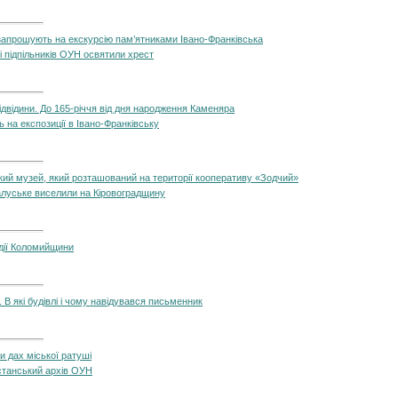
 запрошують на екскурсію пам’ятниками Івано-Франківська
лі підпільників ОУН освятили хрест
відвідини. До 165-річчя від дня народження Каменяра
 на експозиції в Івано-Франківську
кий музей, який розташований на території кооперативу «Зодчий»
Калуське виселили на Кіровоградщину
дії Коломийщини
 В які будівлі і чому навідувався письменник
и дах міської ратуші
станський архів ОУН