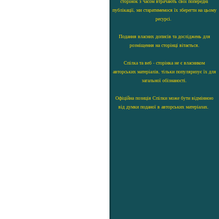
сторінок з часом втрачають свої попередні
публікації, ми старатимемося їх зберегти на цьому
ресурсі.
Подання власних дописів та досліджень для
розміщення на сторінці вітається.
Спілка та веб - сторінка не є власником
авторських матеріалів, тільки популяризує їх для
загальної обізнаності.
Офіційна позиція Спілки може бути відмінною
від думки поданої в авторських матеріалах.