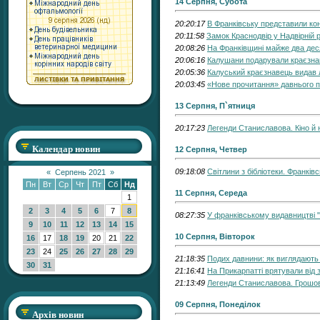
14 Серпня, Субота
20:20:17
В Франківську представили ко
20:11:58
Замок Краснодвір у Надвірній 
20:08:26
На Франківщині майже два дес
20:06:16
Калушани подарували краєзна
20:05:36
Калуський краєзнавець видав 
20:03:45
«Нове прочитання» давнього пл
13 Серпня, П`ятниця
20:17:23
Легенди Станиславова. Кіно й 
Календар новин
12 Серпня, Четвер
09:18:08
Світлини з бібліотеки. Франкі
«
Серпень 2021
»
Пн
Вт
Ср
Чт
Пт
Сб
Нд
11 Серпня, Середа
1
2
3
4
5
6
7
8
08:27:35
У франківському видавництві 
9
10
11
12
13
14
15
10 Серпня, Вівторок
16
17
18
19
20
21
22
23
24
25
26
27
28
29
21:18:35
Подих давнини: як виглядають
30
31
21:16:41
На Прикарпатті врятували від
21:13:49
Легенди Станиславова. Грошо
09 Серпня, Понеділок
Архів новин