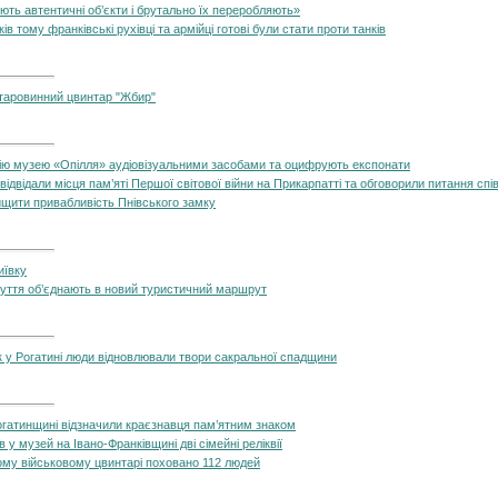
ують автентичні об’єкти і брутально їх переробляють»
ів тому франківські рухівці та армійці готові були стати проти танків
таровинний цвинтар "Жбир"
цію музею «Опілля» аудіовізуальними засобами та оцифрують експонати
 відвідали місця пам’яті Першої світової війни на Прикарпатті та обговорили питання спі
ищити привабливість Пнівського замку
иївку
окуття об’єднають в новий туристичний маршрут
Як у Рогатині люди відновлювали твори сакральної спадщини
огатинщині відзначили краєзнавця пам’ятним знаком
у музей на Івано-Франківщині дві сімейні реліквії
ому військовому цвинтарі поховано 112 людей