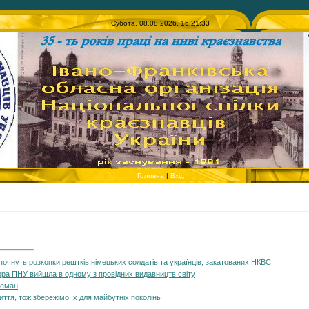
Субота, 08.08.2026, 16:21:33
Головна
|
Вхід
 почнуть розкопки рештків німецьких солдатів та українців, закатованих НКВС
ра ПНУ вийшла в одному з провідних видавництв світу
земан
ття, тож збережімо їх для майбутніх поколінь