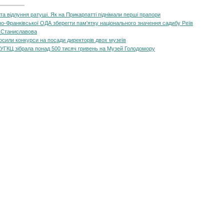
а відлуння ратуші. Як на Прикарпатті піднімали перші прапори
но-Франківської ОДА зберегти пам'ятку національного значення садибу Реїв
а Станиславова
осили конкурси на посади директорів двох музеїв
 УГКЦ зібрала понад 500 тисяч гривень на Музей Голодомору