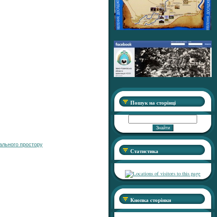
Пошук на сторінці
нального простору
Статистика
Кнопка сторінки