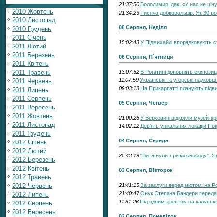
21:37:50
Володимир Ідак: «У нас не цін
2010 Жовтень
21:34:23
Тисяча добровольців. Як 30 рок
2010 Листопад
08 Серпня, Неділя
2010 Грудень
2011 Січень
15:02:43
У Підмихайлі впорядковують с
2011 Лютий
2011 Березень
06 Серпня, П`ятниця
2011 Квітень
2011 Травень
13:07:52
В Рогатині доповнять експози
11:07:59
Українські та угорські науковці
2011 Червень
09:03:13
На Прикарпатті планують підв
2011 Липень
2011 Серпень
05 Серпня, Четвер
2011 Вересень
2011 Жовтень
21:00:26
У Верховині відкрили музей-кр
2011 Листопад
14:02:12
Дев’ять унікальних локацій П
2011 Грудень
04 Серпня, Середа
2012 Січень
2012 Лютий
20:43:19
"Витягнули з річки свободу". 
2012 Березень
2012 Квітень
03 Серпня, Вівторок
2012 Травень
2012 Червень
21:41:15
За заслуги перед містом: на Р
21:40:47
Онук Степана Бандери передав 
2012 Липень
11:51:26
Під одним хрестом на калуськ
2012 Серпень
2012 Вересень
02 Серпня, Понеділок