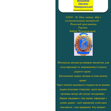
©2010 - 26. Ідея, автор, збір і
систематизація матеріалів -
Почесний краєзнавець
України
Андрій Чемеринський.
Матеріали авторів розміщені виключно для
популяризації та зацікавлення історією
рідного краю.
Висловлюємо подяку авторам за їхню нелегку
працю!
Через технічні можливості сторінки ми не можемо
подати посилання (гіперлінк), проте вкажемо
прізвище автора (або ресурс походження).
Нашим завданням є збір масиву інформації з
різних джерел - щоб зацікавлені особи мали
можливість з нею працювати. Ряд інтернет -