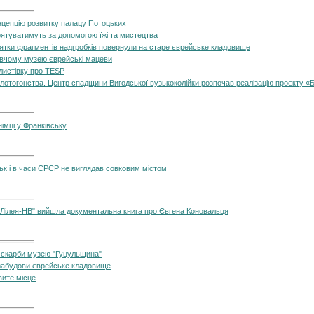
нцепцію розвитку палацу Потоцьких
рятуватимуть за допомогою їжі та мистецтва
ятки фрагментів надгробків повернули на старе єврейське кладовище
вчому музею єврейські мацеви
листівку про TESP
отогонства. Центр спадщини Вигодської вузькоколійки розпочав реалізацію проєкту «Б
німці у Франківську
вськ і в часи СРСР не виглядав совковим містом
"Лілея-НВ" вийшла документальна книга про Євгена Коновальця
 скарби музею "Гуцульщина"
 забудови єврейське кладовище
вите місце