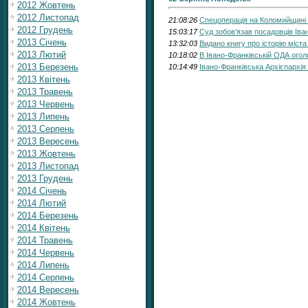
2012 Жовтень
2012 Листопад
21:08:26
Спецоперація на Коломийщині т
2012 Грудень
15:03:17
Суд зобов’язав посадовців Іва
2013 Січень
13:32:03
Видано книгу про історію міст
2013 Лютий
10:18:02
В Івано-Франківській ОДА огол
2013 Березень
10:14:49
Івано-Франківська Архієпархія
2013 Квітень
2013 Травень
2013 Червень
2013 Липень
2013 Серпень
2013 Вересень
2013 Жовтень
2013 Листопад
2013 Грудень
2014 Січень
2014 Лютий
2014 Березень
2014 Квітень
2014 Травень
2014 Червень
2014 Липень
2014 Серпень
2014 Вересень
2014 Жовтень