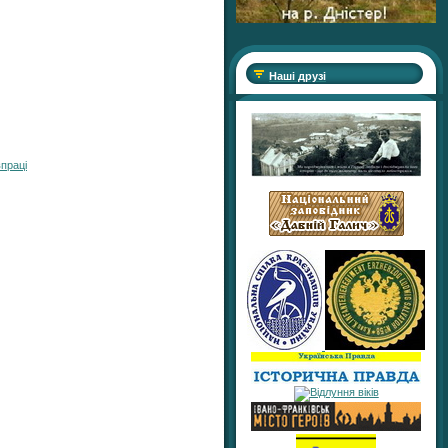
Наші друзі
впраці