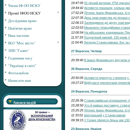
19:47:05
91-річний ветеран УПА презент
Члени ІФ ОО НСКУ
19:44:42
Активісти показали, скільки д
Премії ІФОО НСКУ
17:52:24
Літопис Івано-Франківська. Іст
12:07:35
День краєзнавства до річниці 
Дослідники краю
12:06:13
Затверджено до друку нові ви
Пам'ятки краю
12:03:53
Меценати і благодійники стар
12:00:54
На військових кладовищах Пр
Наш часопис
11:57:33
Полум’яний ювілей. 150 років 
ІКО "Моє місто"
11:54:45
Легенди Станиславова. Бог за
ЗНП "Галич"
27 Вересня, Четвер
Годинник часу
20:39:40
В Івано-Франківську вручили о
"Українці в світі"
26 Вересня, Середа
Фотоальбом
20:50:05
Активісти прагнуть створити у
Написати нам
19:27:23
Відбулася презентація проекті
24 Вересня, Понеділок
22:26:36
Станиславівські оголошення: пр
Анонси подій
15:28:50
Хто й навіщо реставрує старі в
15:25:25
Літопис Івано-Франківська. Іст
11:33:01
Шептицький у Станиславові
09:39:15
У Голині зберігся більш ніж 13
23 Вересня, Неділя