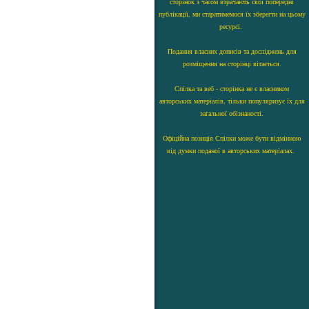
сторінок з часом втрачають свої попередні
публікації, ми старатимемося їх зберегти на цьому
ресурсі.
Подання власних дописів та досліджень для
розміщення на сторінці вітається.
Спілка та веб - сторінка не є власником
авторських матеріалів, тільки популяризує їх для
загальної обізнаності.
Офіційна позиція Спілки може бути відмінною
від думки поданої в авторських матеріалах.