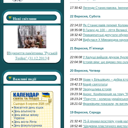
17:30:42
Легенди Станиславова. Іменни
22 Вересня, Субота
Нові світлини
22:14:22
Як Станиславів переміг Колом
18:35:08
В Галичі до 100 – ліття Велик
18:32:42
Прикарпатські депутати обурені
12:27:04
Відбулася Х Міжнародна науко
21 Вересня, П`ятниця
[
Відкриття пам'ятника "Руській
Трійці" (31.12.2013)
]
22:06:08
У Калуші вийшов друком буклет
22:04:38
Історія віри: що відомо про с
20 Вересня, Четвер
Важливі події
19:43:39
Храм у Більшівцях – добра істор
19:42:13
Крадії-святотатці
19:39:32
Зворушлива історія
19:23:34
Анонс. Конференція на тему "
18:23:24
“Покуття – колиска українсько
18:21:02
Франківцям показали, як вигл
19 Вересня, Середа
21:32:41
75-й річниці розстрілу учнів к
18:52:46
“Шедеври пластичного мистецт