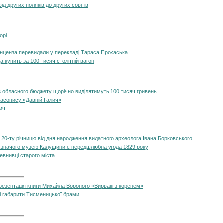
ід других поляків до других совітів
орі
інценза перевидали у перекладі Тараса Прохаська
а купить за 100 тисяч столітній вагон
з обласного бюджету щорічно виділятимуть 100 тисяч гривень
часопису «Давній Галич»
лич
120-ту річницю від дня народження видатного археолога Івана Борковського
значого музею Калущини є передшлюбна угода 1829 року
евнивці старого міста
резентація книги Михайла Вороного «Вирвані з коренем»
і габарити Тисменицької брами