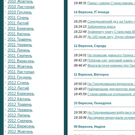
2010 Жовтень
19:48:31
Парки і сквери Станиславова: в
2010 Листопад
2010 Грудень
14 Вересня, П`ятниця
2011 Січень
16:25:45
Середньовічний дух на Галич-г
2011 Лютий
16:24:15
Заборонена краса
2011 Березень
16:22:49
Знамениту книгу Станіслава В
2011 Квітень
16:20:37
До 100 років акту Злуки облрад
2011 Травень
2011 Червень
12 Вересня, Середа
2011 Липень
2011 Серпень
18:24:01
На промоцію давнього Галича 
09:41:18
Побачив світ черговий номер 
2011 Вересень
08:46:47
Філателістичні новинки про Га
2011 Жовтень
2011 Листопад
11 Вересня, Вівторок
2011 Грудень
2012 Січень
18:50:16
На Городенківщині відзначили 
2012 Лютий
18:48:07
Найдавнішим документом крає
2012 Березень
18:45:59
Станиславівські оголошення: р
2012 Квітень
10 Вересня, Понеділок
2012 Травень
2012 Червень
19:39:30
На Городенківщині відбулася п
2012 Липень
19:18:06
Дослідники вирахували основн
2012 Серпень
2012 Вересень
09 Вересня, Неділя
2012 Жовтень