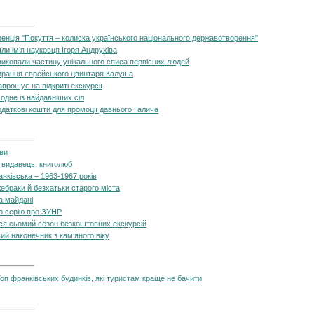
енція "Покуття – колиска українського національного державотворення"
їли ім’я науковця Ігоря Андрухіва
викопали частину унікального списа первісних людей
ирання єврейського цвинтаря Калуша
прошує на відкриті екскурсії
одне із найдавніших сіл
даткові кошти для промоції давнього Галича
ави
 видавець, книголюб
ранківська – 1963-1967 років
ебраки й безхатьки старого міста
а майдані
ло серію про ЗУНР
ся сьомий сезон безкоштовних екскурсій
й наконечник з кам’яного віку
оп франківських будинків, які туристам краще не бачити