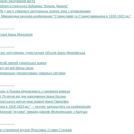
ічницю заснування міста
рейлер історичного бойовика “Король Данило”
Як у місті з‘явилася центральна зелена зона з атракціонами
ь Міжнародна наукова конференція "Станиславів та Станиславівщина в 1918-1923 рр."
тації Івана Монолатія
инг популярних туристичних об’єктів Івано-Франківська
ітній ювілей української марки
ату-музей Квітки Цісик
 Черемоша» презентовано унікальні світлини
ори зі Львова відновлюють старовинні вивіски
 70-річчю від дня народження Івана Косика
рпатського митця-краєзнавця Івана Гавриліва
ина в 1918-1923 рр.”, – охочих запрошують на конференцію
ронзові “музики” ливарні дзвонів Фельчинських з Калуша
о створення музею Ярослава і Слави Стецьків