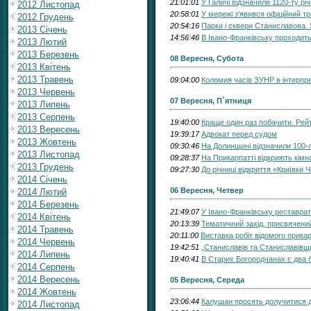
21:01:01
У Галичі відзначили 1120-ту р
2012 Листопад
20:58:01
У мережі з‘явився офіційний т
2012 Грудень
20:54:16
Парки і сквери Станиславова. 
2013 Січень
14:56:46
В Івано-Франківську проходит
2013 Лютий
2013 Березень
08 Вересня, Субота
2013 Квітень
2013 Травень
09:04:00
Коломия часів ЗУНР в інтерпре
2013 Червень
07 Вересня, П`ятниця
2013 Липень
2013 Серпень
19:40:00
Краще один раз побачити. Рейт
2013 Вересень
19:39:17
Адвокат перед судом
2013 Жовтень
09:30:46
На Долинщині відзначили 100-л
2013 Листопад
09:28:37
На Прикарпатті відкриють кімн
2013 Грудень
09:27:30
До річниці відкриття «Криївки
2014 Січень
06 Вересня, Четвер
2014 Лютий
2014 Березень
21:49:07
У Івано-Франківську реставрат
2014 Квітень
20:13:39
Тематичний захід, присвячений
2014 Травень
20:11:00
Виставка робіт відомого прика
2014 Червень
19:42:51
„Станиславів та Станиславівщ
2014 Липень
19:40:41
В Старих Богородчанах є два б
2014 Серпень
2014 Вересень
05 Вересня, Середа
2014 Жовтень
23:06:44
Калушан просять долучитися д
2014 Листопад