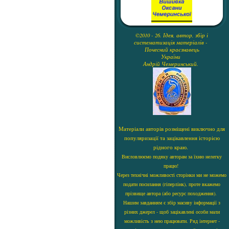
©2010 - 26. Ідея, автор, збір і
систематизація матеріалів -
Почесний краєзнавець
України
Андрій Чемеринський.
Матеріали авторів розміщені виключно для
популяризації та зацікавлення історією
рідного краю.
Висловлюємо подяку авторам за їхню нелегку
працю!
Через технічні можливості сторінки ми не можемо
подати посилання (гіперлінк), проте вкажемо
прізвище автора (або ресурс походження).
Нашим завданням є збір масиву інформації з
різних джерел - щоб зацікавлені особи мали
можливість з нею працювати. Ряд інтернет -