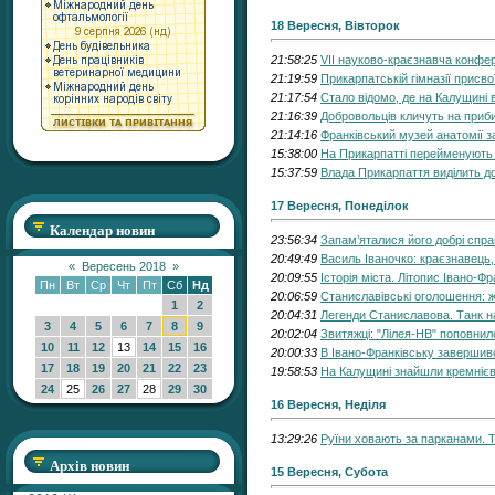
18 Вересня, Вівторок
21:58:25
VII науково-краєзнавча конфер
21:19:59
Прикарпатській гімназії присво
21:17:54
Стало відомо, де на Калущині 
21:16:39
Добровольців кличуть на приб
21:14:16
Франківський музей анатомії за
15:38:00
На Прикарпатті перейменують 
15:37:59
Влада Прикарпаття виділить до
17 Вересня, Понеділок
Календар новин
23:56:34
Запам’яталися його добрі спр
20:49:49
Василь Іваночко: краєзнавець,
«
Вересень 2018
»
20:09:55
Історія міста. Літопис Івано-Ф
Пн
Вт
Ср
Чт
Пт
Сб
Нд
20:06:59
Станиславівські оголошення: ж
1
2
20:04:31
Легенди Станиславова. Танк н
3
4
5
6
7
8
9
20:02:04
Звитяжці: "Лілея-НВ" поповни
10
11
12
13
14
15
16
20:00:33
В Івано-Франківську завершив
17
18
19
20
21
22
23
19:58:53
На Калущині знайшли кремнієви
24
25
26
27
28
29
30
16 Вересня, Неділя
13:29:26
Руїни ховають за парканами. Т
Архів новин
15 Вересня, Субота