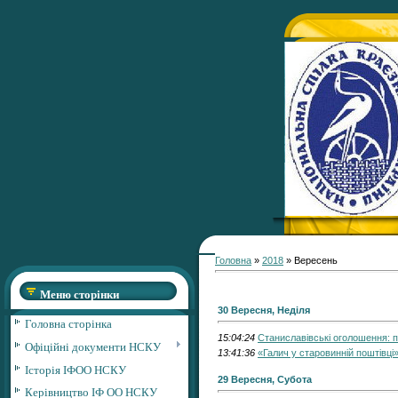
Головна
»
2018
»
Вересень
Меню сторінки
30 Вересня, Неділя
Головна сторінка
15:04:24
Станиславівські оголошення: п
Офіційні документи НСКУ
13:41:36
«Галич у старовинній поштівці» 
Історія ІФОО НСКУ
29 Вересня, Субота
Керівництво ІФ ОО НСКУ