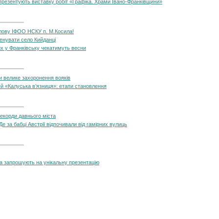
презентують виставку робіт «Графіка. Храми Івано-Франківщини»
лову ІФОО НСКУ п. М.Косила!
енувати село Кийданці
их у Франківську чекатимуть весни
и велике захоронення вояків
й «Калуська в’язниця»: етапи становлення
екорди давнього міста
е за бабці Австрії відпочивали від гамірних вулиць
та запрошують на унікальну презентацію