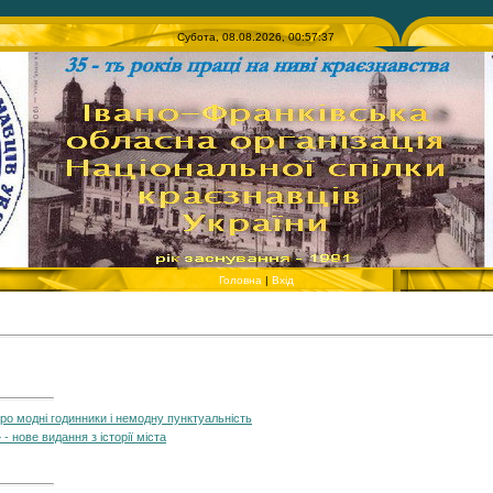
Субота, 08.08.2026, 00:57:37
Головна
|
Вхід
ро модні годинники і немодну пунктуальність
- нове видання з історії міста