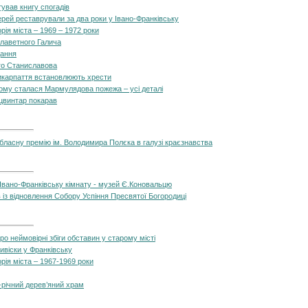
ував книгу спогадів
верей реставрували за два роки у Івано-Франківську
орія міста – 1969 – 1972 роки
славетного Галича
дання
ого Станиславова
икарпаття встановлюють хрести
тому сталася Мармулядова пожежа – усі деталі
 цвинтар покарав
бласну премію ім. Володимира Полєка в галузі краєзнавства
 Івано-Франківську кімнату - музей Є.Коновальцю
в із відновлення Собору Успіння Пресвятої Богородиці
о неймовірні збіги обставин у старому місті
ивіски у Франківську
орія міста – 1967-1969 роки
0-річний дерев’яний храм