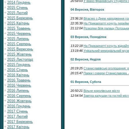
20:59:03
У Івано-Франківську студенти 
2014 Грудень
2015 Січень
04 Вересня, Вівторок
2015 Лютий
2015 Березень
23:36:16
Вітаємо з Днем народження го
2015 Квітень
22:35:39
На Прикарпатті хочуть перейм
2015 Травень
21:12:04
Розкопки біля палацу Потоцьк
2015 Червень
03 Вересня, Понеділок
2015 Липень
2015 Серпень
13:22:18
На Прикарпатті хочуть віднайт
2015 Вересень
13:19:46
Унікальний меморіальний музе
2015 Жовтень
2015 Листопад
02 Вересня, Неділя
2015 Грудень
20:19:25
Станиславівські оголошення: р
2016 Січень
20:15:47
Парки і сквери Станиславова. Д
2016 Квітень
2016 Травень
01 Вересня, Субота
2016 Червень
2016 Липень
20:50:21
Вільне королівське місто
2016 Серпень
12:54:54
Завтра калушан та гостей міс
2016 Жовтень
2016 Грудень
2017 Січень
2017 Лютий
2017 Березень
2017 Квітень