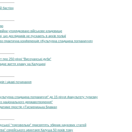
й бастіон
ию
ої війни упорядковано військове кладовище
, що дослідників не пускають в архів поліції
во-практична конференція «Культурна спадщина пограниччя»
 про 250-річні “Височанські дуби”
кладне життя храму на Калущині
ія і цікаві починання
Культурна спадщина пограниччя" до 15-річчя факультету туризму
го національного державотворення”
ядатиме простір «Тисменицька Брама»
алуської “торговельки” присвятять збірник наукових статей
ва” єврейського цвинтаря Калуша 50 років тому