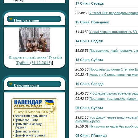
17 Січня, Середа
09:40:53
У "Лілеї-НВ" перевидали працю
Нові світлини
15 Січня, Понеділок
14:33:32
У селі Космач встановлять 3D
14 Січня, Неділя
19:08:53
Письменник, який пропагує укра
[
Відкриття пам'ятника "Руській
13 Січня, Субота
Трійці" (31.12.2013)
]
20:35:16
Ярослава, дружина Степана Бан
20:32:48
Колись у Станиславові: чи мо
Важливі події
10 Січня, Середа
10:45:23
У Болехові законсервують рад
09:42:39
Послання гуцульським діалект
06 Січня, Субота
19:01:13
Ігор Дякон: через пластунський
омріяної хірургії
18:59:01
Як гуцули за часів Австро-Уг
05 Січня, П`ятниця