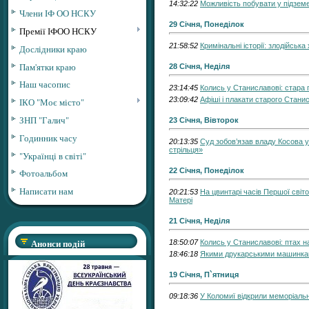
14:32:22
Можливість побувати у підземе
Члени ІФ ОО НСКУ
29 Січня, Понеділок
Премії ІФОО НСКУ
21:58:52
Кримінальні історії: злодійська
Дослідники краю
Пам'ятки краю
28 Січня, Неділя
Наш часопис
23:14:45
Колись у Станиславові: стара 
23:09:42
Афіші і плакати старого Стани
ІКО "Моє місто"
ЗНП "Галич"
23 Січня, Вівторок
Годинник часу
20:13:35
Суд зобов’язав владу Косова 
стрільця»
"Українці в світі"
22 Січня, Понеділок
Фотоальбом
Написати нам
20:21:53
На цвинтарі часів Першої світ
Матері
21 Січня, Неділя
Анонси подій
18:50:07
Колись у Станиславові: птах на
18:46:18
Якими друкарськими машинкам
19 Січня, П`ятниця
09:18:36
У Коломиї відкрили меморіал