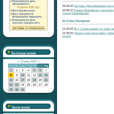
16:26:22
Залуква. Ідентифіковано досі н
10:06:37
В Івано-Франківську погасили 
Сергія Параджанова
01 Січня, Понеділок
21:33:53
Як у Станиславові сто років то
21:30:01
Перше туристичне бюро у Ворох
курорт
Календар новин
«
Січень 2024
»
Пн
Вт
Ср
Чт
Пт
Сб
Нд
1
2
3
4
5
6
7
8
9
10
11
12
13
14
15
16
17
18
19
20
21
22
23
24
25
26
27
28
29
30
31
Архів новин