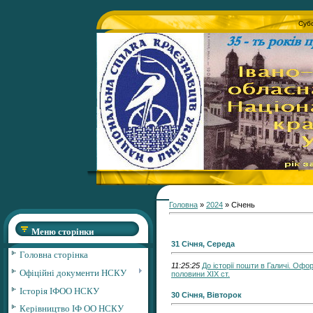
Субо
Головна
»
2024
»
Січень
Меню сторінки
31 Січня, Середа
Головна сторінка
11:25:25
До історії пошти в Галичі. Оф
Офіційні документи НСКУ
половини ХІХ ст.
Історія ІФОО НСКУ
30 Січня, Вівторок
Керівництво ІФ ОО НСКУ