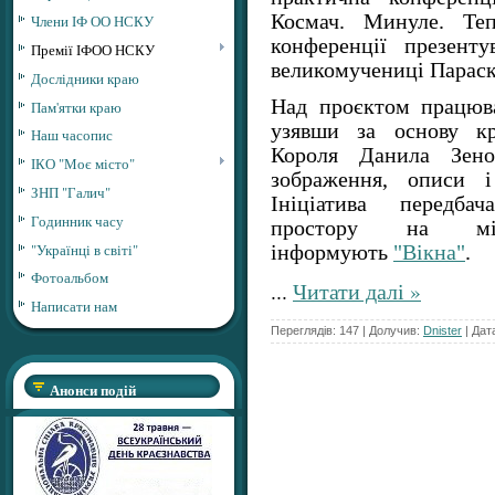
Космач. Минуле. Те
Члени ІФ ОО НСКУ
конференції презент
Премії ІФОО НСКУ
великомучениці Параск
Дослідники краю
Над проєктом працюв
Пам'ятки краю
узявши за основу кр
Наш часопис
Короля Данила Зенов
ІКО "Моє місто"
зображення, описи і
ЗНП "Галич"
Ініціатива передбач
Годинник часу
простору на міс
"Українці в світі"
інформують
"Вікна"
.
Фотоальбом
...
Читати далі »
Написати нам
Переглядів: 147 | Долучив:
Dnister
| Дат
Анонси подій