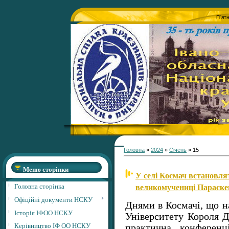
П`ят
Головна
»
2024
»
Січень
»
15
Меню сторінки
У селі Космач встановля
великомучениці Параске
Головна сторінка
Офіційні документи НСКУ
Днями в Космачі, що на
Історія ІФОО НСКУ
Університету Короля Д
Керівництво ІФ ОО НСКУ
практична конференц