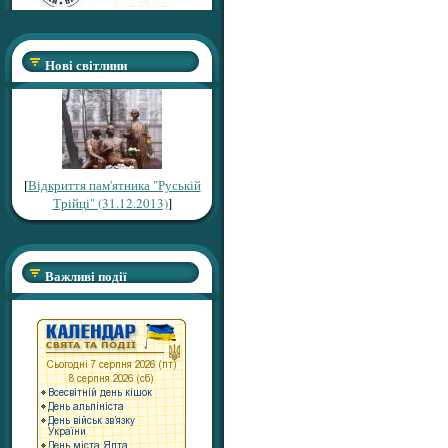
Нові світлини
[
Відкриття пам'ятника "Руській
Трійці" (31.12.2013)
]
Важливі події