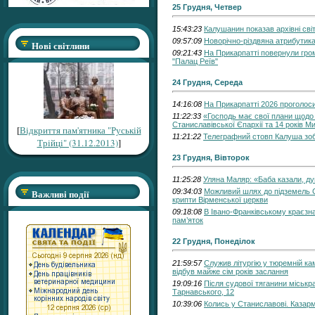
25 Грудня, Четвер
15:43:23
Калушанин показав архівні сві
09:57:09
Новорічно-різдвяна атрибутика
Нові світлини
09:21:43
На Прикарпатті повернули гром
"Палац Реїв"
24 Грудня, Середа
14:16:08
На Прикарпатті 2026 проголос
11:22:33
«Господь має свої плани щодо 
Станиславівської Єпархії та 14 років Ми
[
Відкриття пам'ятника "Руській
11:21:22
Телеграфний стовп Калуша зоб
Трійці" (31.12.2013)
]
23 Грудня, Вівторок
11:25:28
Уляна Маляр: «Баба казали, ду
Важливі події
09:34:03
Можливий шлях до підземель С
крипти Вірменської церкви
09:18:08
В Івано-Франківському краєзн
пам’яток
22 Грудня, Понеділок
21:59:57
Служив літургію у тюремній ка
відбув майже сім років заслання
19:09:16
Після судової тяганини міськр
Тарнавського, 12
10:39:06
Колись у Станиславові. Казарм