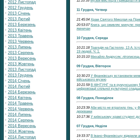
11:10:35
Музей мистецтв Прикарпаття 
2012 Листопад
2012 Грудень
11 Грудня, Четвер
2013 Січень
2013 Лютий
21:45:04
Храм Святого Миколая на Прик
2013 Березень
20:53:07
Книга, що оживляє минуле: пре
ямничан
2013 Квітень
2013 Травень
10 Грудня, Середа
2013 Червень
2013 Липень
10:21:18
Трагедія на Гастелло, 13 А. Іс
19 людей. Ч. 1.
2013 Серпень
10:15:10
Михайло Андрусяк: літописець
2013 Вересень
2013 Жовтень
09 Грудня, Вівторок
2013 Листопад
2013 Грудень
10:30:23
У Франківську встановили мем
військового музею
2014 Січень
10:21:59
В ІФНТУНГ та в румунському 
2014 Лютий
цифровізації спільної культурної спадщ
2014 Березень
2014 Квітень
08 Грудня, Понеділок
2014 Травень
10:23:39
Аби місто не втратило тінь: у
2014 Червень
деревами
2014 Липень
10:17:36
У київському храмі студент ду
2014 Серпень
2014 Вересень
07 Грудня, Неділя
2014 Жовтень
19:33:37
В Івано-Франківську відкрили 
2014 Листопад