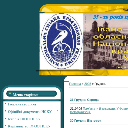
Нед
Головна
»
2025
»
Грудень
Меню сторінки
31 Грудня, Середа
Головна сторінка
21:14:06
Пам`ятати й дякувати. У Франк
Офіційні документи НСКУ
меморіалізації
Історія ІФОО НСКУ
30 Грудня, Вівторок
Керівництво ІФ ОО НСКУ