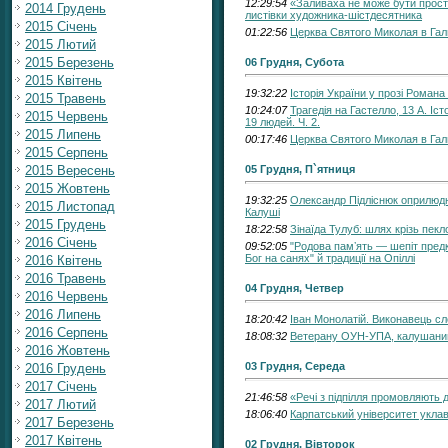
12:29:54
«Заливаха не може бути прост
2014 Грудень
листівки художника-шістдесятника
2015 Січень
01:22:56
Церква Святого Миколая в Галич
2015 Лютий
2015 Березень
06 Грудня, Субота
2015 Квітень
19:32:22
Історія України у прозі Романа
2015 Травень
10:24:07
Трагедія на Гастелло, 13 А. Іс
2015 Червень
19 людей. Ч. 2.
2015 Липень
00:17:46
Церква Святого Миколая в Галич
2015 Серпень
2015 Вересень
05 Грудня, П`ятниця
2015 Жовтень
19:32:25
Олександр Підліснюк оприлюдн
2015 Листопад
Калуші
2015 Грудень
18:22:58
Зінаїда Тулуб: шлях крізь пекл
2016 Січень
09:52:05
"Родова памʼять — шепіт предк
Бог на санях" й традиції на Опіллі
2016 Квітень
2016 Травень
04 Грудня, Четвер
2016 Червень
2016 Липень
18:20:42
Іван Монолатій. Виконавець с
2016 Серпень
18:08:32
Ветерану ОУН-УПА, калушанин
2016 Жовтень
03 Грудня, Середа
2016 Грудень
2017 Січень
21:46:58
«Речі з підпілля промовляють д
2017 Лютий
18:06:40
Карпатський університет уклав
2017 Березень
2017 Квітень
02 Грудня, Вівторок