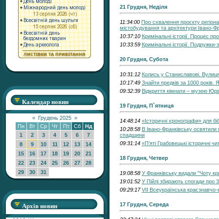
21 Грудня, Неділя
11:34:00
Про схвалення проєкту регіона
містобудування та архітектури Івано-Фр
10:37:10
Кримінальні історії. Процес пр
10:33:59
Кримінальні історії. Подружки-
20 Грудня, Субота
10:31:12
Колись у Станиславові. Вулиця
10:17:49
Знайти предків за 1000 років.
09:32:39
Відкриття кімнати – музею Юр
Календар новин
19 Грудня, П`ятниця
«
Грудень 2025
»
14:48:14
«Історичні хронографи» для бі
Пн
Вт
Ср
Чт
Пт
Сб
Нд
10:28:58
В Івано-Франківську освятили м
1
2
3
4
5
6
7
спадщини
09:31:14
«П’яті Грабовецькі історичні ч
8
9
10
11
12
13
14
15
16
17
18
19
20
21
18 Грудня, Четвер
22
23
24
25
26
27
28
29
30
31
19:08:58
У Франківську видали "Чоту кр
19:01:52
У Пійлі збирають спогади про 3
09:29:17
VІІ Всеукраїнська краєзнавчо-
Архів новин
17 Грудня, Середа