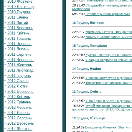
22:47:24
Нічні вартові старого Станисл
2010 Жовтень
10:23:43
#ЗгадатиВсе: чотирнадцять ро
2010 Листопад
Митрополію
2010 Грудень
09:27:33
Літописець Івано-Франківська
2011 Січень
2011 Лютий
16 Грудня, Вівторок
2011 Березень
22:52:17
Кримінальні історії. Процес пр
2011 Квітень
22:50:32
Колись у Станиславові. «Ангел
2011 Травень
2011 Червень
15 Грудня, Понеділок
2011 Липень
2011 Серпень
22:42:00
Хустка – як гонір. Як їх носили
2011 Вересень
21:38:37
У Калуші закупили жіночі ман
2011 Жовтень
14 Грудня, Неділя
2011 Листопад
2011 Грудень
22:41:06
У Косівському музеї відкрили і
2012 Січень
21:54:20
Торкнутися незламного: книга
2012 Лютий
2012 Березень
13 Грудня, Субота
2012 Квітень
21:47:52
У 1924 році в Калуші відкрили 
2012 Травень
16:58:24
Музей мистецтв Прикарпаття —
2012 Червень
посиленим захистом ЮНЕСКО. Що це 
2012 Липень
2012 Серпень
12 Грудня, П`ятниця
2012 Вересень
11:24:59
Володимир Романюк: Життя і с
2012 Жовтень