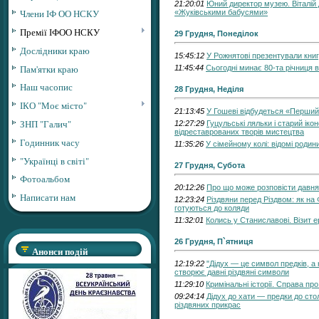
21:20:01
Юний директор музею. Віталій 
Члени ІФ ОО НСКУ
«Жуківськими бабусями»
Премії ІФОО НСКУ
29 Грудня, Понеділок
Дослідники краю
15:45:12
У Рожнятові презентували книг
Пам'ятки краю
11:45:44
Сьогодні минає 80-та річниця 
Наш часопис
28 Грудня, Неділя
ІКО "Моє місто"
21:13:45
У Гошеві відбудеться «Перший 
ЗНП "Галич"
12:27:29
Гуцульські ляльки і старий іко
відреставрованих творів мистецтва
Годинник часу
11:35:26
У сімейному колі: відомі роди
"Українці в світі"
27 Грудня, Субота
Фотоальбом
20:12:26
Про що може розповісти давня 
Написати нам
12:23:24
Різдвяни перед Різдвом: як на
готуються до коляди
11:32:01
Колись у Станиславові. Візит 
26 Грудня, П`ятниця
Анонси подій
12:19:22
"Дідух — це символ предків, а 
створює давні різдвяні символи
11:29:10
Кримінальні історії. Справа пр
09:24:14
Дідух до хати — предки до сто
різдвяних прикрас