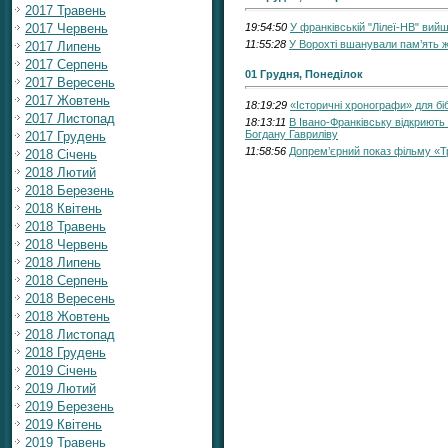
2017 Травень
2017 Червень
19:54:50
У франківській "Лілеї-НВ" вий
11:55:28
У Ворохті вшанували пам’ять ж
2017 Липень
2017 Серпень
01 Грудня, Понеділок
2017 Вересень
2017 Жовтень
18:19:29
«Історичні хронографи» для бі
2017 Листопад
18:13:11
В Івано-Франківську відкриют
Богдану Гавриліву
2017 Грудень
11:58:56
Допрем’єрний показ фільму «Тр
2018 Січень
2018 Лютий
2018 Березень
2018 Квітень
2018 Травень
2018 Червень
2018 Липень
2018 Серпень
2018 Вересень
2018 Жовтень
2018 Листопад
2018 Грудень
2019 Січень
2019 Лютий
2019 Березень
2019 Квітень
2019 Травень