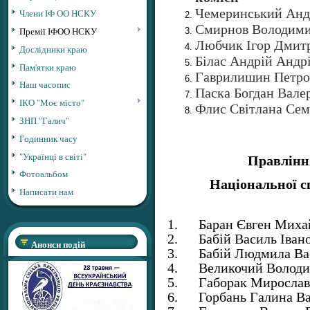
Чемеринський Анд
Члени ІФ ОО НСКУ
Смирнов Володими
Премії ІФОО НСКУ
Любчик Ігор Дмит
Дослідники краю
Білас Андрій Андр
Пам'ятки краю
Гаврилишин Петро
Наш часопис
Паска Богдан Вале
ІКО "Моє місто"
Флис Світлана Сем
ЗНП "Галич"
Годинник часу
"Українці в світі"
Правління
Фотоальбом
Національної с
Написати нам
1. Баран Євген Миха
2. Бабій Василь Іван
Анонси подій
3. Бабій Людмила Ва
4. Великочий Володи
5. Габорак Мирослав
6. Горбань Галина Ва