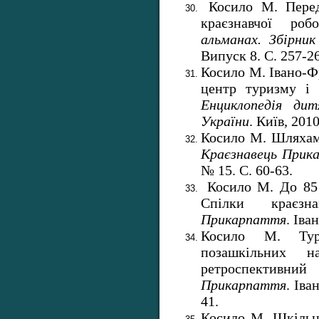
Косило М. Переду
краєзнавчої ро
альманах. Збірни
Випуск 8. С. 257-2
Косило М. Івано-Ф
центр туризму і к
Енциклопедія ди
України
. Київ, 2010
Косило М. Шляхам
Краєзнавець
Прик
№ 15. С. 60-63.
Косило М. До 85 
Спілки краєз
Прикарпаття
. Іва
Косило М. Тури
позашкільних н
ретроспект
Прикарпаття
. Іва
41.
Косило М. Шкільні