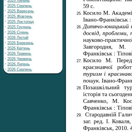
2025 Липень
59 с.
2025 Серпень
2025 Вересень
Косило М. Академі
2025 Жовтень
Івано-Франківськ : 
2025 Листопад
Дитячо-юнацький т
2025 Грудень
досвід, проблеми,
2026 Січень
2026 Лютий
науково-практичн
2026 Березень
Завгородня, М. 
2026 Квітень
Франківськ : Тіпові
2026 Травень
2026 Червень
Косило М. Переду
2026 Липень
краєзнавчої роб
2026 Серпень
туризм і краєзнавс
пошук
. Івано-Франк
Позашкільний тур
історія та сьогоден
Савченко, М. Кос
Франківськ : Тіпові
Стародавній Галич:
заг. ред. І. Ковал
Франківськ, 2010. 4