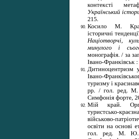
контексті метаф
Український істо
215.
Косило М. Крає
історичні тенденці
Націотворчі, ку
минулого і сьог
монографія. / за заг
Івано-Франківськ :
Дитиноцентризм у
Івано-Франківсько
туризму і краєзнав
рр. / гол. ред. М
Симфонія форте, 20
Мій край. Орга
туристсько-краєзн
військово-патріо
освіти на основі 
гол. ред. М. Ю.