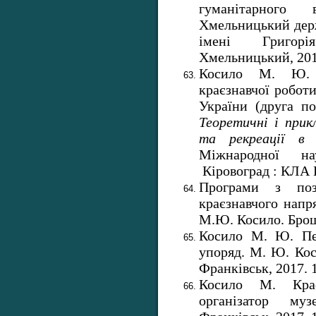
гуманітарного
Хмельницький держ
імені Григорі
Хмельницький, 2016
Косило М. Ю. 
краєзнавчої робот
України (друга п
Теоретичні і прик
та рекреації в 
Міжнародної нау
Кіровоград : КЛА Н
Програми з поза
краєзнавчого напря
М.Ю. Косило. Брошн
Косило М. Ю. П
упоряд. М. Ю. Кос
Франківськ, 2017. 1
Косило М. Крає
організатор му