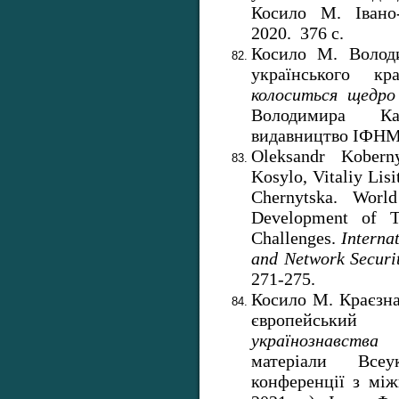
Косило М. Івано-
2020. 376 с.
Косило М. Волод
українського кр
колоситься щедро
Володимира Ка
видавництво ІФНМУ
Oleksandr Kobern
Kosylo, Vitaliy Lisi
Chernytska. Worl
Development of T
Challenges.
Interna
and Network Securi
271-275.
Косило М. Краєзна
європейсь
українознавства
матеріали Всеук
конференції з між