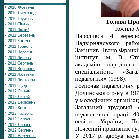
2010 Жовтень
2010 Листопад
2010 Грудень
Голова Пр
2011 Січень
Косило 
2011 Лютий
Народився 4 верес
2011 Березень
2011 Квітень
Надвірнянського райо
2011 Травень
Закінчив Івано-Франк
2011 Червень
інститут ім. В. Сте
2011 Липень
академію народного 
2011 Серпень
2011 Вересень
спеціальністю «Заг
2011 Жовтень
педагогіки» (1998).
2011 Листопад
Розпочав педагогічну
2011 Грудень
2012 Січень
Долинського р-ну в 197
2012 Лютий
у молодіжних організац
2012 Березень
Загальний трудовий
2012 Квітень
педагогічної праці 4
2012 Травень
2012 Червень
освіти України, По
2012 Липень
Почесний працівник ту
2012 Серпень
У 2017 р. здобув наук
2012 Вересень