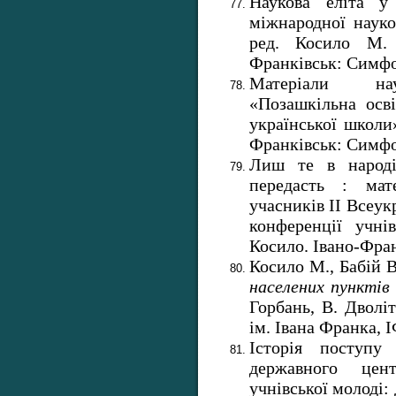
Наукова еліта у
міжнародної науко
ред. Косило М.
Франківськ: Симфон
Матеріали нау
«Позашкільна осв
української школи»
Франківськ: Симфон
Лиш те в народ
передасть : мат
учасників ІІ Всеук
конференції учні
Косило. Івано-Фран
Косило М., Бабій 
населених пунктів
Горбань, В. Дволі
ім. Івана Франка,
Історія поступу 
державного цен
учнівської молоді: 