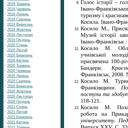
Голос історії – го
2019 Травень
Івано-Франківсько
2019 Червень
туризму і краєзнавс
2019 Липень
2019 Серпень
Косила. Івано-Фран
2019 Вересень
Косило М., Присяж
2019 Жовтень
Музей історії шк
2019 Листопад
2019 Грудень
Івано-Франківськ : 
2020 Січень
Косило М. Обла
2020 Лютий
учнівської молод
2020 Березень
присвячена 100-рі
2020 Квітень
2020 Травень
Бандери.
Краєз
2020 Червень
Франківськ, 2008. №
2020 Липень
Косило М. Турист
2020 Серпень
2020 Вересень
Франківщини.
По
2020 Жовтень
поступи
та
здобу
2020 Листопад
118-121.
2020 Грудень
Косило М. Позаш
2021 Січень
2021 Лютий
робота на Прика
2021 Березень
університету. Пед
2021 Квітень
Випуск
XXV
. С. 32
2021 Травень