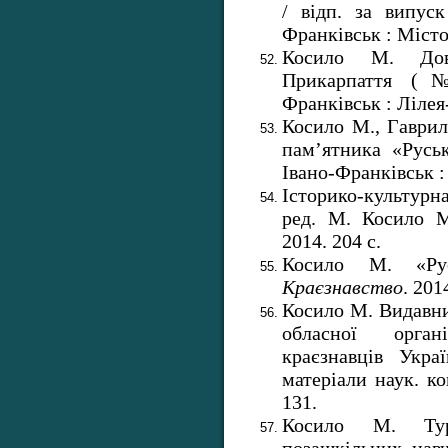
/ відп. за випус
Франківськ : Місто
Косило М. Дові
Прикарпаття (№1
Франківськ : Лілея
Косило М., Гаврил
пам’ятника «Руськ
Івано-Франківськ :
Історико-культурн
ред. М. Косило М
2014. 204 с.
Косило М. «Рус
Краєзнавство
. 201
Косило М. Видавни
обласної орган
краєзнавців Укра
матеріали наук. ко
131.
Косило М. Турис
позашкільних навч