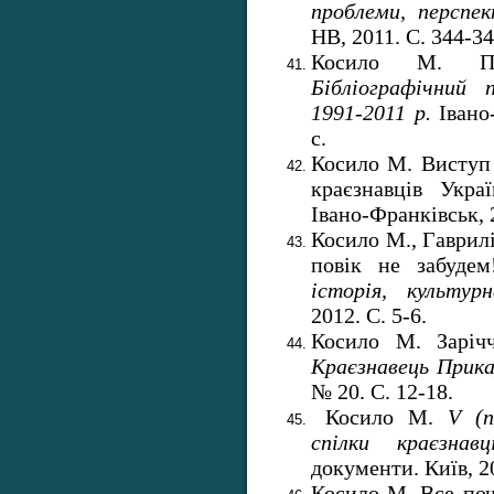
проблеми, перспе
НВ, 2011. С. 344-34
Косило М. П
Бібліографічний 
1991-2011 р.
Івано-
с.
Косило М. Висту
краєзнавців Укр
Івано-Франківськ, 
Косило М., Гаврилі
повік не забуде
історія, культур
2012. С. 5-6.
Косило М. Заріччя
Краєзнавець Прик
№ 20. С. 12-18.
Косило М.
V
(по
спілки краєзнав
документи. Київ, 20
Косило М. Все поч