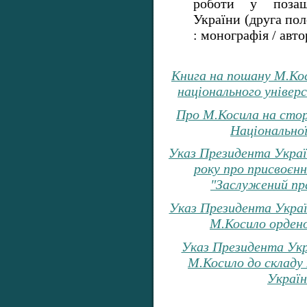
роботи у позаш
України (друга по
: монографія / ав
Книга на пошану М.Кос
національного універ
Про М.Косила на стор
Національної
Указ Президента Украї
року про присвоєн
"Заслужений пра
Указ Президента Укра
М.Косило ордено
Указ Президента Укр
М.Косило до складу
Україн