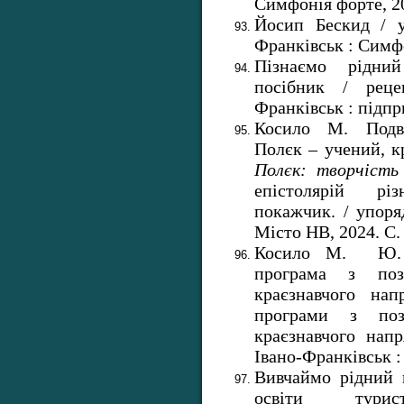
Симфонія форте, 20
Йосип Бескид / 
Франківськ : Симфо
Пізнаємо рідний
посібник / рец
Франківськ : підпри
Косило М. Подв
Полєк – учений, к
Полєк: творчість
епістолярій рі
покажчик. / упоря
Місто НВ, 2024. С.
Косило М. Ю. «
програма з поза
краєзнавчого на
програми з поза
краєзнавчого нап
Івано-Франківськ :
Вивчаймо рідний 
освіти турист