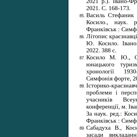
2021 р.). Івано-Ф
2021. С. 168-173.
Василь Стефаник 
Косило., наук. 
Франківськ : Симфо
Літопис краєзнавці
Ю. Косило. Івано
2022. 388 с.
Косило М. Ю., Са
юнацького туриз
хронології 1930
Симфонія форте, 20
Історико-краєзнав
проблеми і персп
учасників Всеук
конференції, м. Іва
За наук. ред.: Кос
Франківськ : Симфо
Сабадуха В., Кос
засади викладанн