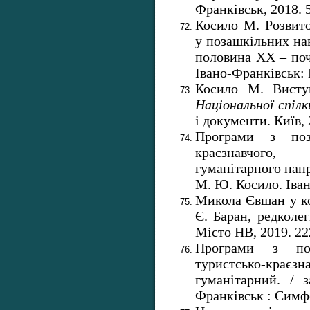
Франківськ, 2018. 5
Косило М. Розвито
у позашкільних на
половина ХХ – поч
Івано-Франківськ: 
Косило М. Вист
Національної спілк
і документи. Київ, 
Програми з поза
краєзнавчого, 
гуманітарного напря
М. Ю. Косило. Іван
Микола Євшан у кон
Є. Баран, редколе
Місто НВ, 2019. 22
Програми з поз
туристсько-краєзн
гуманітарний. / 
Франківськ : Симфо