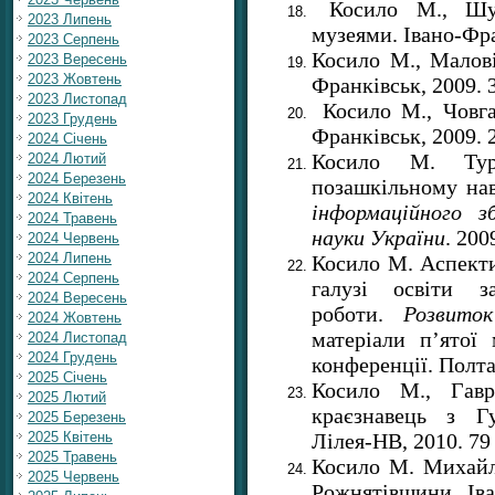
Косило М., Шут
2023 Липень
музеями. Івано-Фра
2023 Серпень
Косило М., Малові
2023 Вересень
2023 Жовтень
Франківськ, 2009. 3
2023 Листопад
Косило М., Човга
2023 Грудень
Франківськ, 2009. 2
2024 Січень
Косило М. Тури
2024 Лютий
2024 Березень
позашкільному на
2024 Квітень
інформаційного з
2024 Травень
науки України
. 200
2024 Червень
2024 Липень
Косило М. Аспекти
2024 Серпень
галузі освіти за
2024 Вересень
роботи.
Розвито
2024 Жовтень
матеріали п’ятої 
2024 Листопад
2024 Грудень
конференції. Полтав
2025 Січень
Косило М., Гав
2025 Лютий
краєзнавець з Гу
2025 Березень
Лілея-НВ, 2010. 79 
2025 Квітень
2025 Травень
Косило М. Михайл
2025 Червень
Рожнятівщини. Іва