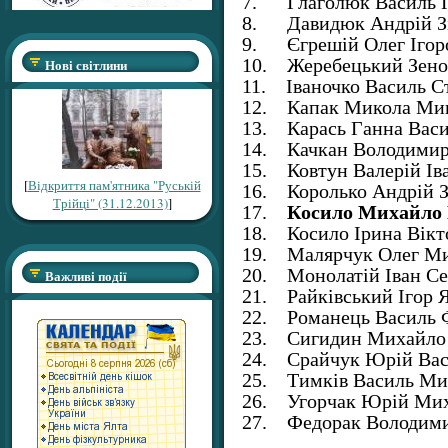
7. Глаголюк Василь 
8. Давидюк Андрій Зі
9. Єгрешій Олег Ігор
10. Жеребецький Зено
Нові світлини
11. Іваночко Василь С
12. Капак Микола Ми
13. Карась Ганна Васи
14. Качкан Володимир
15. Ковтун Валерій Ів
[
Відкриття пам'ятника "Руській
16. Королько Андрій З
Трійці" (31.12.2013)
]
17.
Косило Михайло 
18. Косило Ірина Вікт
19. Малярчук Олег М
20. Монолатій Іван Се
Важливі події
21. Райківський Ігор 
22. Романець Василь 
23. Сигидин Михайло
24. Срайчук Юрій Вас
25. Тимків Василь Ми
26. Угорчак Юрій Ми
27. Федорак Володими