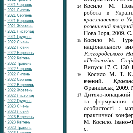
Косило М. Позаш
2021 Червень
2021 Липень
робота в Украї
2021 Серпень
краєзнавство в Ук
2021 Вересень
розвиненої творчо
2021 Жовтень
2021 Листопад
Нова Зоря, 2009. С.
2021 Грудень
Косило М. Тури
2022 Січень
національного ви
2022 Лютий
Ужгородського Нац
2022 Березень
2022 Квітень
«Педагогіка. Соц
2022 Травень
Випуск 17. С. 130-
2022 Червень
Косило М. Т. К. 
2022 Липень
2022 Серпень
вчений.
Краєзн
2022 Вересень
Франківськ, 2009. №
2022 Жовтень
Дитячо-юнацький т
2022 Листопад
та формування г
2022 Грудень
2023 Січень
особистості : мат
2023 Лютий
практичної конфер
2023 Березень
М. Косило. Івано-Ф
2023 Квітень
с.
2023 Травень
2023 Червень