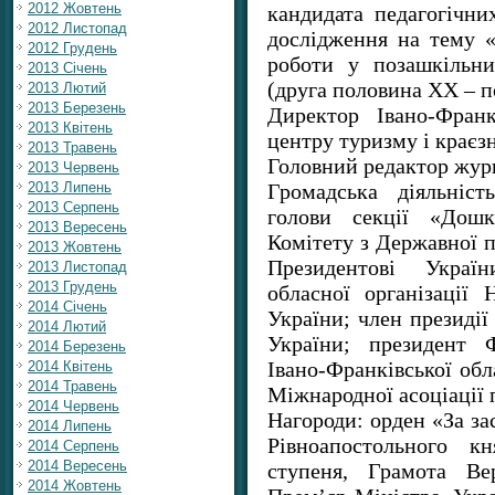
2012 Жовтень
кандидата педагогічни
2012 Листопад
дослідження на тему «
2012 Грудень
роботи у позашкільни
2013 Січень
(друга половина ХХ – п
2013 Лютий
2013 Березень
Директор Івано-Франк
2013 Квітень
центру туризму і краєзн
2013 Травень
Головний редактор жур
2013 Червень
Громадська діяльніс
2013 Липень
2013 Серпень
голови секції «Дошк
2013 Вересень
Комітету з Державної п
2013 Жовтень
Президентові Україн
2013 Листопад
2013 Грудень
обласної організації 
2014 Січень
України; член президії
2014 Лютий
України; президент 
2014 Березень
Івано-Франківської обл
2014 Квітень
2014 Травень
Міжнародної асоціації 
2014 Червень
Нагороди: орден «За за
2014 Липень
Рівноапостольного к
2014 Серпень
2014 Вересень
ступеня, Грамота Ве
2014 Жовтень