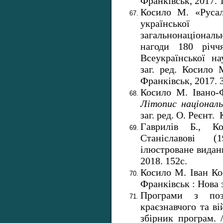
Франківськ, 2017. 1
Косило М. «Русал
українсько
загальнонаціональ
нагоди 180 річч
Всеукраїнської на
заг. ред. Косило 
Франківськ, 2017. 3
Косило М. Івано-Ф
Літопис національ
заг. ред. О. Реєнт.
Гаврилів Б., 
Станіславові (
ілюстроване видан
2018. 152с.
Косило М. Іван Ко
Франківськ : Нова з
Програми з поза
краєзнавчого та ві
збірник програм. 