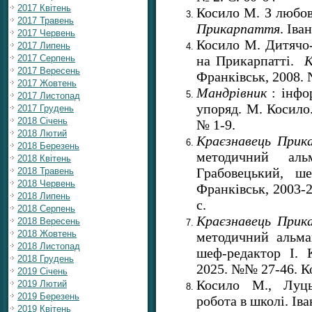
2017 Квітень
Косило М. З любов
2017 Травень
Прикарпаття
. Іва
2017 Червень
Косило М. Дитячо-
2017 Липень
на Прикарпатті.
К
2017 Серпень
2017 Вересень
Франківськ, 2008. №
2017 Жовтень
Мандрівник
: інфо
2017 Листопад
упоряд. М. Косило
2017 Грудень
2018 Січень
№ 1-9.
2018 Лютий
Краєзнавець
Прик
2018 Березень
методичний ал
2018 Квітень
Грабовецький, ше
2018 Травень
2018 Червень
Франківськ, 2003-
2018 Липень
с.
2018 Серпень
Краєзнавець Прик
2018 Вересень
2018 Жовтень
методичний альма
2018 Листопад
шеф-редактор І. К
2018 Грудень
2025. №№ 27-46. К
2019 Січень
Косило М., Луць
2019 Лютий
2019 Березень
робота в школі. Іва
2019 Квітень