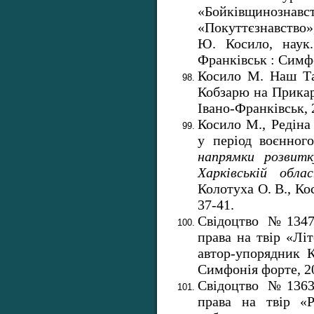
«Бойківщинознав
«Покуттєзнавство»,
Ю. Косило, наук.
Франківськ : Симфо
Косило М. Наш Та
Кобзарю на Прика
Івано-Франківськ, 
Косило М., Редіна
у період воєнног
напрямки розвитк
Харківській облас
Колотуха О. В., Ко
37-41.
Свідоцтво №13475
права на твір «Лі
автор-упорядник 
Симфонія форте, 20
Свідоцтво №13633
права на твір «Р