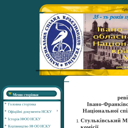
Субо
Меню сторінки
реві
Івано-Франківсь
Головна сторінка
Національної сп
Офіційні документи НСКУ
Історія ІФОО НСКУ
Стульківський Ми
Керівництво ІФ ОО НСКУ
комісії