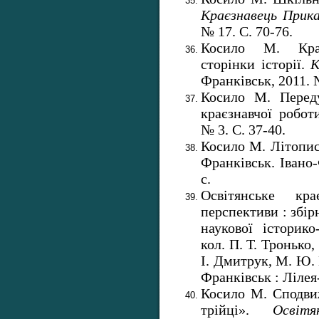
Краєзнавець
Прик
№ 17. С. 70-76.
Косило М. Крає
сторінки історії.
К
Франківськ, 2011. №
Косило М. Переду
краєзнавчої робот
№ 3. С. 37-40.
Косило М. Літопис
Франківськ. Івано-
с.
Освітянське кра
перспективи : збір
наукової історико
кол. П. Т. Тронько,
І. Дмитрук, М. Ю. 
Франківськ : Лілея-
Косило М. Сподви
трійці».
Освітя