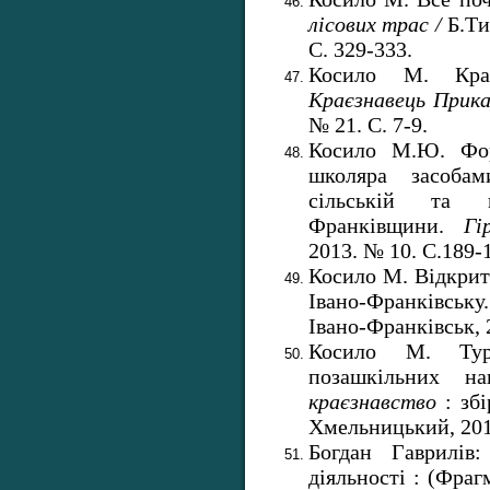
лісових трас
/
Б.Ти
С. 329-333.
Косило М. Крає
Краєзнавець Прик
№ 21. С. 7-9.
Косило М.Ю. Форм
школяра засоба
сільській та г
Франківщини.
Гі
2013. № 10. С.189-
Косило М. Відкрит
Івано-Франківсь
Івано-Франківськ, 2
Косило М. Тури
позашкільних н
краєзнавство
: збі
Хмельницький, 2013
Богдан Гаврилів:
діяльності : (Фраг