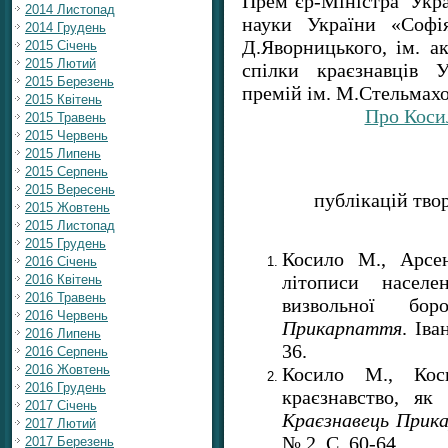
Прем’єр-Міністра Укра
2014 Листопад
науки України «Софі
2014 Грудень
Д.Яворницького, ім. а
2015 Січень
2015 Лютий
спілки краєзнавців У
2015 Березень
премій ім. М.Стельмахо
2015 Квітень
Про Коси
2015 Травень
2015 Червень
2015 Липень
2015 Серпень
2015 Вересень
публікацій тво
2015 Жовтень
2015 Листопад
2015 Грудень
Косило М., Арсе
2016 Січень
літописи населе
2016 Квітень
2016 Травень
визвольної бо
2016 Червень
Прикарпаття
. Іва
2016 Липень
36.
2016 Серпень
2016 Жовтень
Косило М., Кос
2016 Грудень
краєзнавство, як 
2017 Січень
Краєзнавець Прик
2017 Лютий
№ 2. С. 60-64
2017 Березень