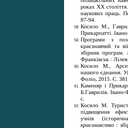
роках ХХ століття
наукових праць. П
87-94.
Косило М., Гаври
Прикарпатті. Івано
Програми з поза
краєзнавчий та ві
збірник програм. 
Франківськ : Лілея
Косило М., Арсе
нашого єднання.
У
Фоліо, 2015. С. 381
Каменяр і Прикарп
Б.Гаврилів. Івано-
с.
Косило М. Туристс
підвищення ефект
учнів (історич
краєзнавство
: збі