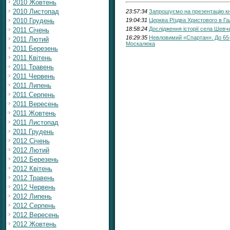
2010 Жовтень
2010 Листопад
23:57:34
Запрошуємо на презентацію кн
2010 Грудень
19:04:31
Церква Різдва Христового в Гал
18:58:24
Дослідження історії села Шевче
2011 Січень
16:29:35
Невловимий «Спартан». До 65-ї
2011 Лютий
Москалюка
2011 Березень
2011 Квітень
2011 Травень
2011 Червень
2011 Липень
2011 Серпень
2011 Вересень
2011 Жовтень
2011 Листопад
2011 Грудень
2012 Січень
2012 Лютий
2012 Березень
2012 Квітень
2012 Травень
2012 Червень
2012 Липень
2012 Серпень
2012 Вересень
2012 Жовтень