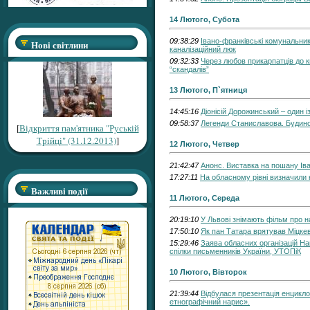
14 Лютого, Субота
09:38:29
Івано-франківські комунальни
Нові світлини
каналізаційний люк
09:32:33
Через любов прикарпатців до кв
“скандалів”
13 Лютого, П`ятниця
14:45:16
Діонісій Дорожинський – один 
09:58:37
Легенди Станиславова. Будино
[
Відкриття пам'ятника "Руській
Трійці" (31.12.2013)
]
12 Лютого, Четвер
21:42:47
Анонс. Виставка на пошану Ів
17:27:11
На обласному рівні визначили 
Важливі події
11 Лютого, Середа
20:19:10
У Львові знімають фільм про 
17:50:10
Як пан Татара врятував Міцке
15:29:46
Заява обласних організацій На
спілки письменників України, УТОПіК
10 Лютого, Вівторок
21:39:44
Відбулася презентація енцикл
етнографічний нарис».