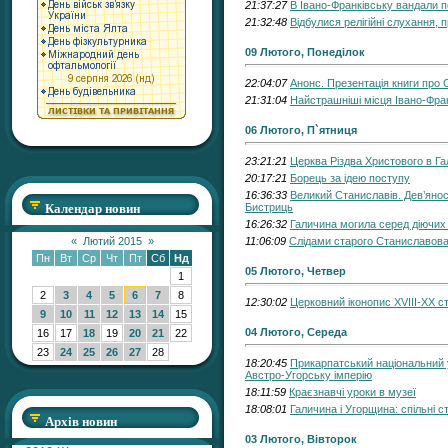
21:37:27
В Івано-Франківську вандали п
21:32:48
Відбулися релігійні слухання, 
09 Лютого, Понеділок
22:04:07
Анонс. Презентація книги про
21:31:04
Найстрашніші місця Івано-Фра
06 Лютого, П`ятниця
23:21:21
Церква Різдва Христового в Гал
20:17:21
Борець за ідею поступу
16:36:33
Великий Станиславів. Дев’янос
Календар новин
Бистриць
16:26:32
Галичина могила серед діючих 
«
Лютий 2015
»
11:06:09
Слідами старого Станиславова
Пн
Вт
Ср
Чт
Пт
Сб
Нд
05 Лютого, Четвер
1
2
3
4
5
6
7
8
12:30:02
Церковний іконопис XVIII-XX с
9
10
11
12
13
14
15
04 Лютого, Середа
16
17
18
19
20
21
22
23
24
25
26
27
28
18:20:45
Прикарпатський національний у
Австро-Угорську імперію
18:11:59
Краєзнавчі уроки в музеї
18:08:01
Галичина і Угорщина: спільні ст
Архів новин
03 Лютого, Вівторок