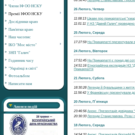
09:56:43
Легенди Станиславова. Проси
Члени ІФ ОО НСКУ
26 Лютого, Четвер
Премії ІФОО НСКУ
11:08:13
Цікаве про прикарпатські "хма
Дослідники краю
11:01:11
У НЗ "Давній Галич" проведено
Пам'ятки краю
25 Лютого, Середа
Наш часопис
17:27:59
На Прикарпатті презентували
ІКО "Моє місто"
24 Лютого, Вівторок
ЗНП "Галич"
Годинник часу
17:51:45
На Прикарпатті є понад дві сот
14:51:16
Етнографічна експедиція НЗ "Д
"Українці в світі"
Прикарпаття
Фотоальбом
21 Лютого, Субота
Написати нам
18:30:28
Легенди й бувальщини з життя 
11:56:42
У Франківську презентували до
20 Лютого, П`ятниця
Анонси подій
23:46:56
Анонс. Презентація довідника 
20:30:33
Легенди Станиславова. Роза і
18 Лютого, Середа
14:54:32
Анонс. Презентація біографії 