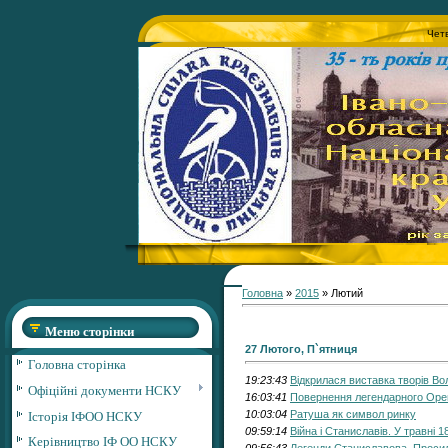
Четв
Головна
»
2015
»
Лютий
Меню сторінки
27 Лютого, П`ятниця
Головна сторінка
19:23:43
Відкрилася виставка творів В
Офіційні документи НСКУ
16:03:41
Повернення легендарного Ор
Історія ІФОО НСКУ
10:03:04
Ратуша як символ ринку
09:59:14
Війна і Станиславів. У травні 1
Керівництво ІФ ОО НСКУ