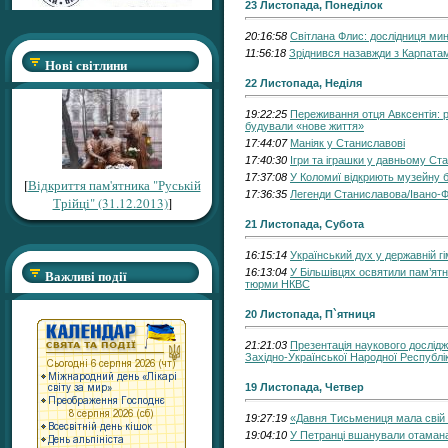
23 Листопада, Понеділок
20:16:58
Світлана Флис: дослідниця ми
11:56:18
Зріднився назавжди з Карпата
Нові світлини
22 Листопада, Неділя
19:22:25
Переживання отця Авксентія: ре
будували «нове життя»
17:44:07
Маніяк у Станиславові
17:40:30
Ігри та іграшки у давньому Ст
17:37:08
У Коломиї відкриють музейну б
[
Відкриття пам'ятника "Руській
17:36:35
Легенди Станиславова/Івано-Ф
Трійці" (31.12.2013)
]
21 Листопада, Субота
16:15:14
Український дух у державній гі
Важливі події
16:13:04
У Більшівцях освятили пам’ятни
тюрми НКВС
20 Листопада, П`ятниця
21:21:03
Презентація наукового дослід
Західно-Української Народної Республі
19 Листопада, Четвер
19:27:19
«Давня Тисьмениця мала свій
19:04:10
У Петранці вшанували отамана