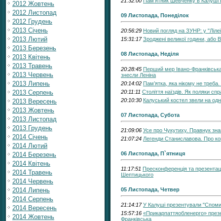
21:32:00
Пам'ятник Шевченку в Калуші в
2012 Жовтень
2012 Листопад
09 Листопада, Понеділок
2012 Грудень
2013 Січень
20:56:29
Новий погляд на ЗУНР: у "Ліле
2013 Лютий
15:31:17
Зроджені великої години, або В
2013 Березень
08 Листопада, Неділя
2013 Квітень
2013 Травень
20:28:45
Перший мер Івано-Франківська 
2013 Червень
знесли Леніна
2013 Липень
20:14:02
Пам’ятка, яка нікому не треба
2013 Серпень
20:11:11
Століття наїздів. Як поляки с
20:10:30
Калуський костел звели на одн
2013 Вересень
2013 Жовтень
07 Листопада, Субота
2013 Листопад
2013 Грудень
21:09:06
Усе про Чукутиху. Правнук зна
2014 Січень
21:07:24
Легенди Станиславова. Про ко
2014 Лютий
06 Листопада, П`ятниця
2014 Березень
2014 Квітень
11:17:51
Пресконференція та презентац
2014 Травень
Шептицького
2014 Червень
2014 Липень
05 Листопада, Четвер
2014 Серпень
21:14:17
У Калуші презентували "Спомин
2014 Вересень
15:57:16
«Прикарпаттяобленерго» презе
2014 Жовтень
Франківська