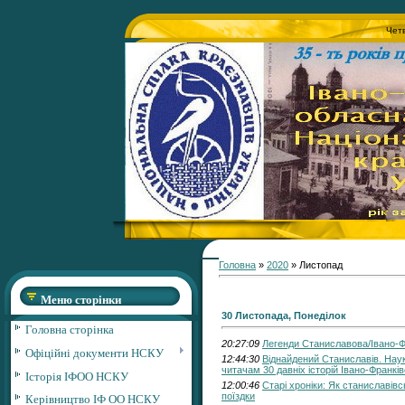
Четв
Головна
»
2020
»
Листопад
Меню сторінки
30 Листопада, Понеділок
Головна сторінка
20:27:09
Легенди Станиславова/Івано-Ф
Офіційні документи НСКУ
12:44:30
Віднайдений Станиславів. Нау
читачам 30 давніх історій Івано-Франкі
Історія ІФОО НСКУ
12:00:46
Старі хроніки: Як станиславів
поїздки
Керівництво ІФ ОО НСКУ