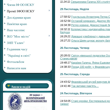
11:24:11
Священники Галича ХІХ століт
Члени ІФ ОО НСКУ
29 Листопада, Неділя
Премії ІФОО НСКУ
Дослідники краю
17:58:52
Гуцульська Атлантида Петра С
16:52:56
Останній керманич. Дмитро Мо
Пам'ятки краю
16:34:39
Ретро-новина: Демонстрація б
16:32:11
Колористика і надзвичайна гра
Наш часопис
Калуша
ІКО "Моє місто"
16:29:21
Домашні улюбленці у давньом
16:27:21
Ольга Шиян шукає могилу батьк
ЗНП "Галич"
26 Листопада, Четвер
Годинник часу
"Українці в світі"
20:28:01
Світоч німецької педагогіки О
Станиславові
Фотоальбом
19:48:17
Караїми Галича. Яніна Єшвович
14:38:33
Понад 100 робіт: у Франківськ
Написати нам
25 Листопада, Середа
14:43:52
Франківський музей викупив фо
Анонси подій
14:41:46
Так житиме пам’ять…
24 Листопада, Вівторок
14:54:05
Старі хроніки: Екстремальні роз
гармат