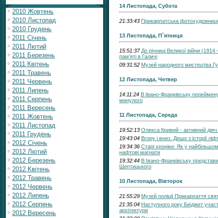
14 Листопада, Субота
2010 Жовтень
2010 Листопад
21:33:43
Прикарпатська фотохудожниця з
2010 Грудень
13 Листопада, П`ятниця
2011 Січень
2011 Лютий
15:51:37
До річниці Великої війни (191
2011 Березень
пам’яті в Галичі
2011 Квітень
09:31:52
Музей народного мистецтва Г
2011 Травень
12 Листопада, Четвер
2011 Червень
2011 Липень
14:11:24
В Івано-Франківську переймену
2011 Серпень
минулого
2011 Вересень
11 Листопада, Середа
2011 Жовтень
2011 Листопад
19:52:13
Олекса Кривий - активний діяч
2011 Грудень
19:43:04
Вгору і вниз. Дещо з історії лі
2012 Січень
19:34:36
Старі хроніки: Як у найбільшо
2012 Лютий
нафтові магнати
2012 Березень
19:32:44
В Івано-Франківську представ
Шептицького
2012 Квітень
2012 Травень
10 Листопада, Вівторок
2012 Червень
2012 Липень
21:55:29
Музей поліції Прикарпаття свят
2012 Серпень
21:35:04
Наступного року Бюджет участ
архітектури
2012 Вересень