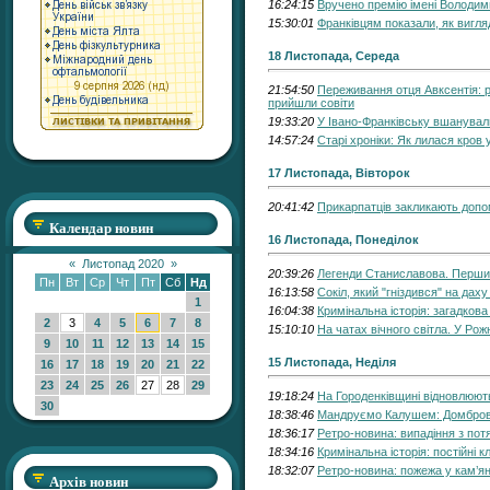
16:24:15
Вручено премію імені Володи
15:30:01
Франківцям показали, як вигля
18 Листопада, Середа
21:54:50
Переживання отця Авксентія: ре
прийшли совіти
19:33:20
У Івано-Франківську вшанувал
14:57:24
Старі хроніки: Як лилася кров 
17 Листопада, Вівторок
20:41:42
Прикарпатців закликають допо
Календар новин
16 Листопада, Понеділок
«
Листопад 2020
»
20:39:26
Легенди Станиславова. Перши
Пн
Вт
Ср
Чт
Пт
Сб
Нд
16:13:58
Сокіл, який "гніздився" на даху
1
16:04:38
Кримінальна історія: загадкова
2
3
4
5
6
7
8
15:10:10
На чатах вічного світла. У Ро
9
10
11
12
13
14
15
15 Листопада, Неділя
16
17
18
19
20
21
22
23
24
25
26
27
28
29
19:18:24
На Городенківщині відновлюют
30
18:38:46
Мандруємо Калушем: Домбровсь
18:36:17
Ретро-новина: випадіння з потя
18:34:16
Кримінальна історія: постійні к
18:32:07
Ретро-новина: пожежа у кам’я
Архів новин