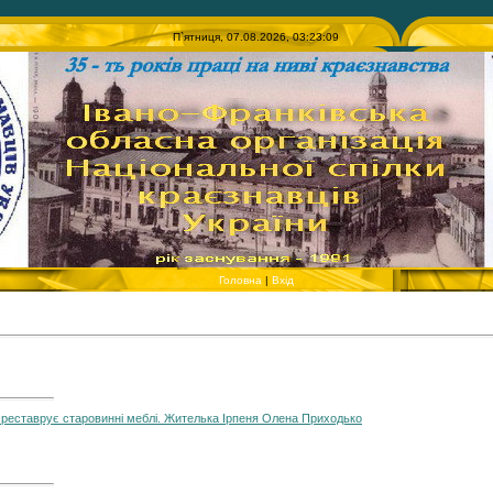
П`ятниця, 07.08.2026, 03:23:09
Головна
|
Вхід
і реставрує старовинні меблі. Жителька Ірпеня Олена Приходько