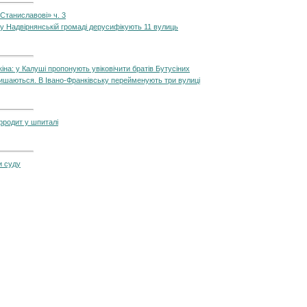
 Станиславові» ч. 3
: у Надвірнянській громаді дерусифікують 11 вулиць
а: у Калуші пропонують увіковічити братів Бутусіних
лишаються. В Івано-Франківську перейменують три вулиці
фродит у шпиталі
ли суду