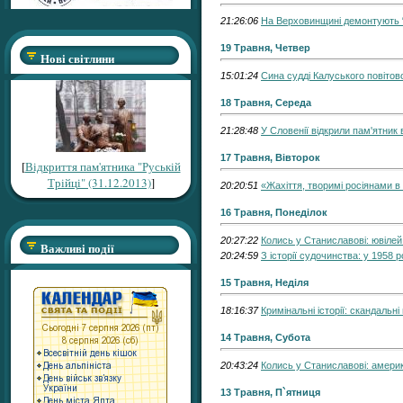
21:26:06
На Верховинщині демонтують 
19 Травня, Четвер
Нові світлини
15:01:24
Сина судді Калуського повіто
18 Травня, Середа
21:28:48
У Словенії відкрили пам'ятник 
17 Травня, Вівторок
[
Відкриття пам'ятника "Руській
Трійці" (31.12.2013)
]
20:20:51
«Жахіття, творимі росіянами в
16 Травня, Понеділок
20:27:22
Колись у Станиславові: ювілей
Важливі події
20:24:59
З історії судочинства: у 1958
15 Травня, Неділя
18:16:37
Кримінальні історії: скандальн
14 Травня, Субота
20:43:24
Колись у Станиславові: амери
13 Травня, П`ятниця