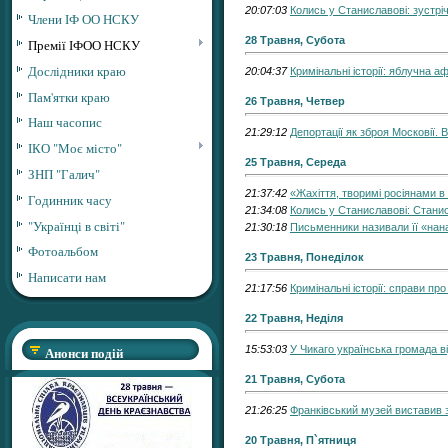
20:07:03
Колись у Станиславові: зустріч
Члени ІФ ОО НСКУ
28 Травня, Субота
Премії ІФОО НСКУ
Дослідники краю
20:04:37
Кримінальні історії: яблучна а
Пам'ятки краю
26 Травня, Четвер
Наш часопис
21:29:12
Депортації як зброя Московії. 
ІКО "Моє місто"
25 Травня, Середа
ЗНП "Галич"
21:37:42
«Жахіття, творимі росіянами в
Годинник часу
21:34:08
Колись у Станиславові: Стани
"Українці в світі"
21:30:18
Письменники називали її «н
Фотоальбом
23 Травня, Понеділок
Написати нам
21:17:56
Кримінальні історії: справи про
22 Травня, Неділя
Анонси подій
15:53:03
У Чикаго українська громада 
21 Травня, Субота
21:26:25
Франківський музей виставив з
20 Травня, П`ятниця