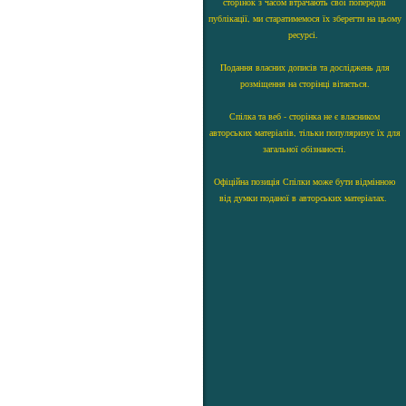
сторінок з часом втрачають свої попередні
публікації, ми старатимемося їх зберегти на цьому
ресурсі.
Подання власних дописів та досліджень для
розміщення на сторінці вітається.
Спілка та веб - сторінка не є власником
авторських матеріалів, тільки популяризує їх для
загальної обізнаності.
Офіційна позиція Спілки може бути відмінною
від думки поданої в авторських матеріалах.