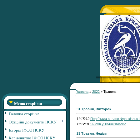
Головна
»
2022
»
Травень
Меню сторінки
31 Травня, Вівторок
Головна сторінка
11:15:19
Переїхала в Івано-Франківськ 
Офіційні документи НСКУ
11:12:01
Чи був у Хотіні замок?
Історія ІФОО НСКУ
29 Травня, Неділя
Керівництво ІФ ОО НСКУ