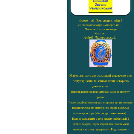
©2010 - 26. Ідея, автор, збір і
систематизація матеріалів -
Почесний краєзнавець
України
Андрій Чемеринський.
Матеріали авторів розміщені виключно для
популяризації та зацікавлення історією
рідного краю.
Висловлюємо подяку авторам за їхню нелегку
працю!
Через технічні можливості сторінки ми не можемо
подати посилання (гіперлінк), проте вкажемо
прізвище автора (або ресурс походження).
Нашим завданням є збір масиву інформації з
різних джерел - щоб зацікавлені особи мали
можливість з нею працювати. Ряд інтернет -