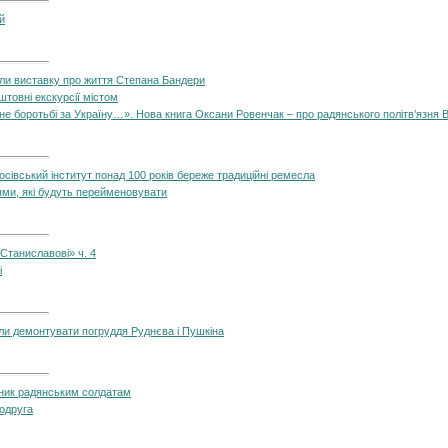
ій
али виставку про життя Степана Бандери
штовні екскурсії містом
е боротьбі за Україну…». Нова книга Оксани Ровенчак – про радянського політв’язня 
Косівський інститут понад 100 років береже традиційні ремесла
ями, які будуть перейменовувати
 Станиславові» ч. 4
і
или демонтувати погруддя Руднєва і Пушкіна
тник радянським солдатам
подруга