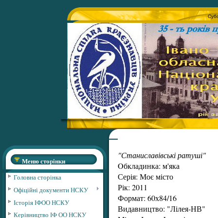
Субо
"Станиславівські ратуші"
Меню сторінки
Oбкладинка: м'яка
Серія: Моє місто
Головна сторінка
Рік: 2011
Офіційні документи НСКУ
Формат: 60х84/16
Історія ІФОО НСКУ
Видавництво: "Лілея-НВ"
Керівництво ІФ ОО НСКУ