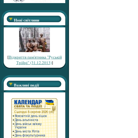
Нові світлини
[
Відкриття пам'ятника "Руській
Трійці" (31.12.2013)
]
Важливі події