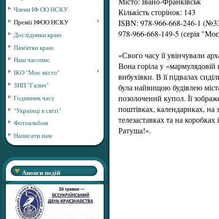
Місто: Івано-Франківськ
Члени ІФ ОО НСКУ
Кількість сторінок: 143
Премії ІФОО НСКУ
ISBN: 978-966-668-246-1 (№3
978-966-668-149-5 (серія "Моє
Дослідники краю
Пам'ятки краю
«Свого часу її увінчували ар
Наш часопис
Вона горіла у «мармулядовій п
ІКО "Моє місто"
вибухівки. В її підвалах сид
ЗНП "Галич"
була найвищою будівлею міста,
позолочений купол. Її зобра
Годинник часу
поштівках, календариках, на 
"Українці в світі"
телезаставках та на коробках 
Фотоальбом
Ратуша!».
Написати нам
Анонси подій