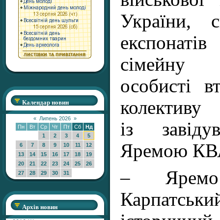
України, 
експонаті
сімейну 
особисті в
колектив
Календар новин
«
Липень 2026
»
із завіду
Пн
Вт
Ср
Чт
Пт
Сб
Нд
1
2
3
4
5
Яремою К
6
7
8
9
10
11
12
13
14
15
16
17
18
19
20
21
22
23
24
25
26
– Яремо 
27
28
29
30
31
Карпатськ
Архів новин