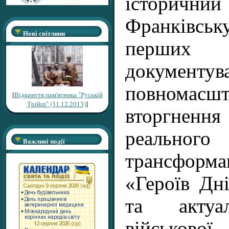
історичний
Франківс
Нові світлини
перш
докумен
повномасшт
[
Відкриття пам'ятника "Руській
Трійці" (31.12.2013)
]
вторгне
реально
Важливі події
трансфо
«Героїв Дн
та актуа
військової