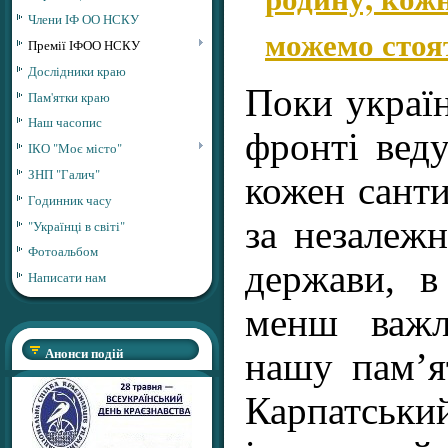
Члени ІФ ОО НСКУ
можемо стоя
Премії ІФОО НСКУ
Дослідники краю
Поки україн
Пам'ятки краю
Наш часопис
фронті веду
ІКО "Моє місто"
ЗНП "Галич"
кожен санти
Годинник часу
за незалежн
"Українці в світі"
Фотоальбом
держави, в
Написати нам
менш важл
Анонси подій
нашу пам’ят
Карпатськ