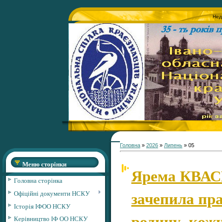
Нед
Головна
»
2026
»
Липень
»
05
Меню сторінки
Ярема КВАС
Головна сторінка
зачепила пр
Офіційні документи НСКУ
Історія ІФОО НСКУ
родину, кожн
Керівництво ІФ ОО НСКУ