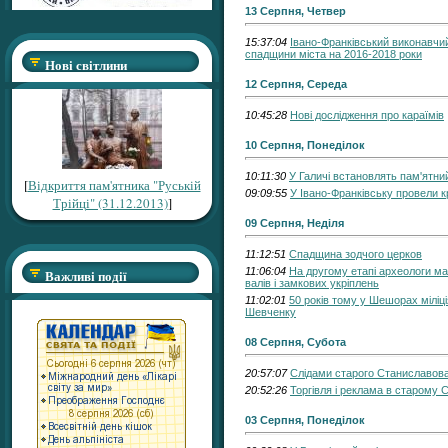
13 Серпня, Четвер
15:37:04
Івано-Франківський виконавчи
спадщини міста на 2016-2018 роки
Нові світлини
12 Серпня, Середа
10:45:28
Нові дослідження про караїмів
10 Серпня, Понеділок
10:11:30
У Галичі встановлять пам'ятни
[
Відкриття пам'ятника "Руській
09:09:55
У Івано-Франківську провели к
Трійці" (31.12.2013)
]
09 Серпня, Неділя
11:12:51
Спадщина зодчого церков
11:06:04
На другому етапі археологи м
Важливі події
валів і замкових укріплень
11:02:01
50 років тому у Шешорах міліці
Шевченку
08 Серпня, Субота
20:57:07
Слідами старого Станиславова
20:52:26
Торгівля і реклама в старому 
03 Серпня, Понеділок