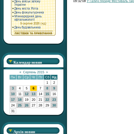
09:32:08
У Галичі пройде Фестиваль гар
Календар новин
«
Серпень 2015
»
Пн
Вт
Ср
Чт
Пт
Сб
Нд
1
2
3
4
5
6
7
8
9
10
11
12
13
14
15
16
17
18
19
20
21
22
23
24
25
26
27
28
29
30
31
Архів новин