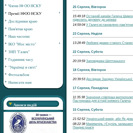
Члени ІФ ОО НСКУ
25 Серпня, Вівторок
Премії ІФОО НСКУ
15:49:18
Останній караїм Галича Шимон
підвозить дружину до церкви
Дослідники краю
14:59:04
У Галичі встановлено пам’ятни
Пам'ятки краю
23 Серпня, Неділя
Наш часопис
13:28:49
Любовні драми старого Стани
ІКО "Моє місто"
ЗНП "Галич"
22 Серпня, Субота
Годинник часу
20:19:59
Заповідники Шептицького
"Українці в світі"
18 Серпня, Вівторок
Фотоальбом
20:39:53
Дослідник Західно-Української
Написати нам
17 Серпня, Понеділок
11:35:38
Значення співпраці митрополит
Пастернака для історії княжого Галича
Анонси подій
15 Серпня, Субота
21:52:52
Український вимір, або Як діли
08:22:38
Маріямпіль і Єзупіль залишают
Придністров’я