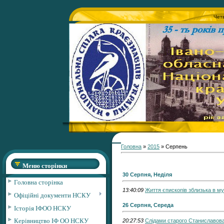
Четв
Головна
»
2015
»
Серпень
Меню сторінки
30 Серпня, Неділя
Головна сторінка
13:40:09
Життя єпископів зблизька в муз
Офіційні документи НСКУ
26 Серпня, Середа
Історія ІФОО НСКУ
Керівництво ІФ ОО НСКУ
20:27:53
Слідами старого Станиславова