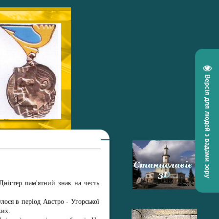
Версія для людей з вадами зору
Дністер пам'ятний знак на честь
лося в період Австро - Угорської
ких.