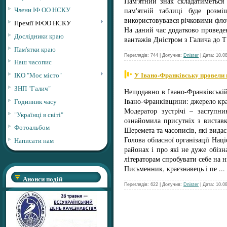
Пам'ятний знак складатиметься 
Члени ІФ ОО НСКУ
пам'ятній таблиці буде розмі
використовувався річковими фло
Премії ІФОО НСКУ
На даний час додатково проведен
Дослідники краю
вантажів Дністром з Галича до 
Пам'ятки краю
Переглядів: 744 | Долучив:
Dnister
| Дата:
10.0
Наш часопис
У Івано-Франківську провели к
ІКО "Моє місто"
ЗНП "Галич"
Нещодавно в Івано-Франківській 
Івано-Франківщини: джерело кра
Годинник часу
Модератор зустрічі – заступни
"Українці в світі"
ознайомила присутніх з виставк
Фотоальбом
Шеремета та часописів, які вида
Голова обласної організації Нац
Написати нам
районах і про які не дуже обіз
літераторам спробувати себе на н
Письменник, краєзнавець і пе
...
Анонси подій
Переглядів: 622 | Долучив:
Dnister
| Дата:
10.0