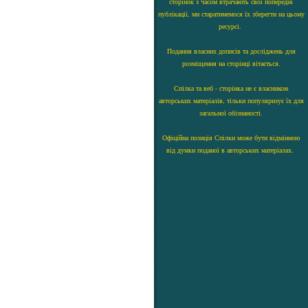
сторінок з часом втрачають свої попередні
публікації, ми старатимемося їх зберегти на цьому
ресурсі.
Подання власних дописів та досліджень для
розміщення на сторінці вітається.
Спілка та веб - сторінка не є власником
авторських матеріалів, тільки популяризує їх для
загальної обізнаності.
Офіційна позиція Спілки може бути відмінною
від думки поданої в авторських матеріалах.