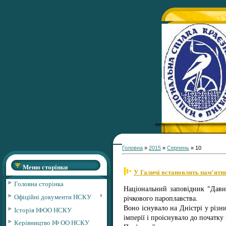
Головна
»
2015
»
Серпень
»
10
Меню сторінки
У Галичі встановлять пам'ятни
Головна сторінка
Національний заповідник "Давні
Офіційні документи НСКУ
річкового пароплавства.
Воно існувало на Дністрі у різн
Історія ІФОО НСКУ
імперії і проіснувало до початку
Керівництво ІФ ОО НСКУ