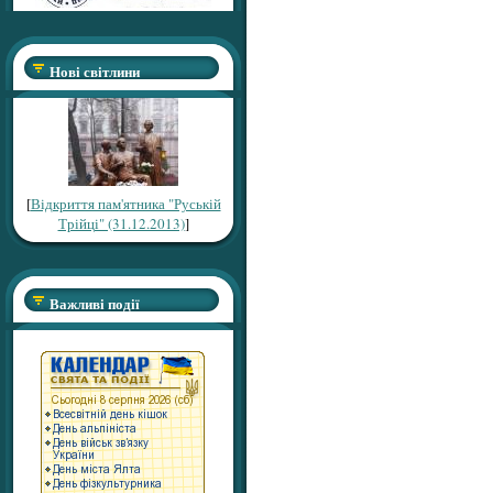
Нові світлини
[
Відкриття пам'ятника "Руській
Трійці" (31.12.2013)
]
Важливі події