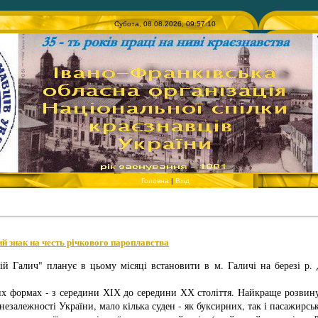
Субота, 08.08.2026, 09:57:10
Головна
|
Вхід
й знак на честь річкового пароплавства
й Галич" планує в цьому місяці встановити в м. Галичі на березі р. 
их формах - з середини ХІХ до середини ХХ століття. Найкраще розвину
 незалежності України, мало кілька суден - як буксирних, так і пасажирсь