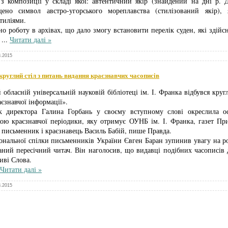
з композиції у складі якої: автентичний якір (знайдений на дні р. Д
щено символ австро-угорського мореплавства (стилізований якір),
тиліями.
о роботу в архівах, що дало змогу встановити перелік суден, які здій
Т
...
Читати далі »
8.2015
руглий стіл з питань видання краєзнавчих часописів
обласній універсальній науковій бібліотеці ім. І. Франка відбувся круг
єзнавчої інформації».
к директора Галина Горбань у своєму вступному слові окреслила ос
ою краєзнавчої періодики, яку отримує ОУНБ ім. І. Франка, газет Пр
є письменник і краєзнавець Василь Бабій, пише Правда.
іональної спілки письменників України Євген Баран зупинив увагу на р
наний пересічний читач. Він наголосив, що видавці подібних часописі
иві Слова.
Читати далі »
8.2015