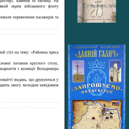
ністер), каменів та таблиці. На
 який окрім військового флоту
снювали перевезення пасажирів та
лий стіл на тему: «Районна преса
новні питання круглого столу,
икарпаття з колекції Володимира
озмаїтті видань, що друкуються у
в дають змогу молодим невідомим