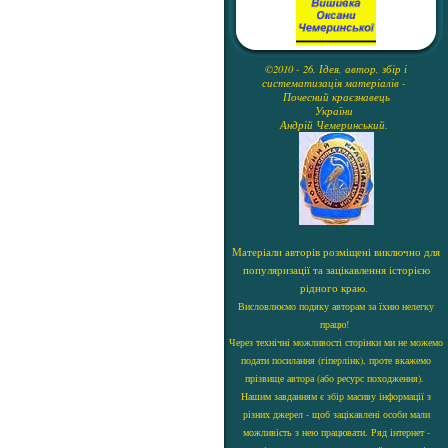
©2010 - 26. Ідея, автор, збір і
систематизація матеріалів -
Почесний краєзнавець
України
Андрій Чемеринський.
Матеріали авторів розміщені виключно для
популяризації та зацікавлення історією
рідного краю.
Висловлюємо подяку авторам за їхню нелегку
працю!
Через технічні можливості сторінки ми не можемо
подати посилання (гіперлінк), проте вкажемо
прізвище автора (або ресурс походження).
Нашим завданням є збір масиву інформації з
різних джерел - щоб зацікавлені особи мали
можливість з нею працювати. Ряд інтернет -