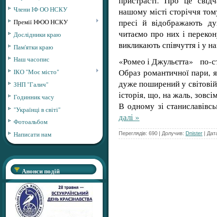
пристрасті. Про це свідч
Члени ІФ ОО НСКУ
нашому місті сторіччя тому
пресі й відображають д
Премії ІФОО НСКУ
читаємо про них і переко
Дослідники краю
викликають співчуття і у н
Пам'ятки краю
Наш часопис
«Ромео і Джульєтта» по-с
Образ романтичної пари, я
ІКО "Моє місто"
дуже поширений у світовій 
ЗНП "Галич"
історія, що, на жаль, зовсі
Годинник часу
В одному зі станиславівс
"Українці в світі"
далі »
Фотоальбом
Написати нам
Переглядів: 690 | Долучив:
Dnister
| Дат
Анонси подій