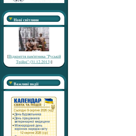
Нові світлини
[
Відкриття пам'ятника "Руській
Трійці" (31.12.2013)
]
Важливі події