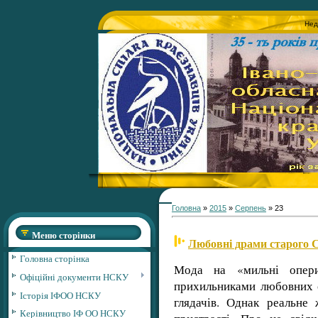
Нед
Головна
»
2015
»
Серпень
»
23
Меню сторінки
Любовні драми старого 
Головна сторінка
Мода на «мильні опери
Офіційні документи НСКУ
прихильниками любовних с
Історія ІФОО НСКУ
глядачів. Однак реальне 
Керівництво ІФ ОО НСКУ