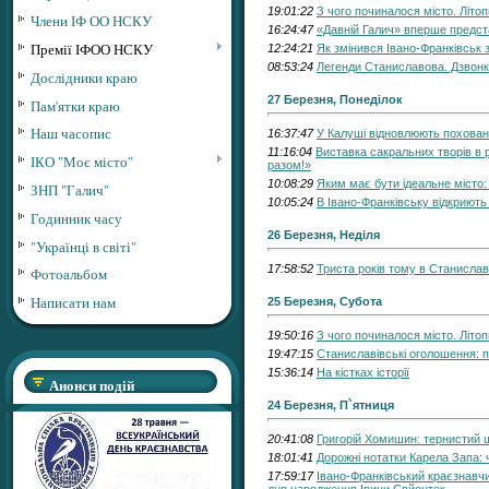
19:01:22
З чого починалося місто. Літо
Члени ІФ ОО НСКУ
16:24:47
«Давній Галич» вперше предст
Премії ІФОО НСКУ
12:24:21
Як змінився Івано-Франківськ 
08:53:24
Легенди Станиславова. Дзвонк
Дослідники краю
27 Березня, Понеділок
Пам'ятки краю
Наш часопис
16:37:47
У Калуші відновлюють похованн
11:16:04
Виставка сакральних творів в
ІКО "Моє місто"
разом!»
10:08:29
Яким має бути ідеальне місто:
ЗНП "Галич"
10:05:24
В Івано-Франківську відкриють 
Годинник часу
26 Березня, Неділя
"Українці в світі"
17:58:52
Триста років тому в Станислав
Фотоальбом
Написати нам
25 Березня, Субота
19:50:16
З чого починалося місто. Літо
19:47:15
Станиславівські оголошення: п
15:36:14
На кістках історії
Анонси подій
24 Березня, П`ятниця
20:41:08
Григорій Хомишин: тернистий 
18:01:41
Дорожні нотатки Карела Запа: 
17:59:17
Івано-Франківський краєзнавчи