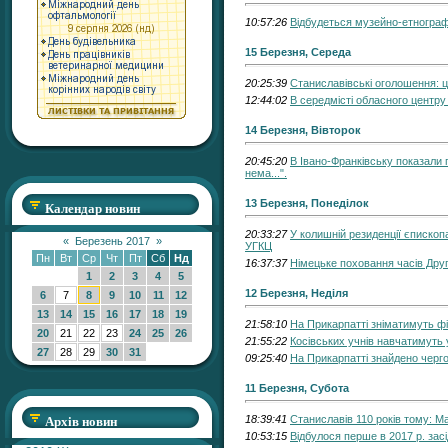
10:57:26
Відбудеться музейно-етнограф
15 Березня, Середа
20:25:39
Станиславівські оголошення: ц
12:44:02
В середмісті обласного центру
14 Березня, Вівторок
20:45:20
В Івано-Франківську показали 
нема...".
13 Березня, Понеділок
Календар новин
20:33:27
У колишній резиденції єпископ
«
Березень 2017
»
УГКЦ
Пн
Вт
Ср
Чт
Пт
Сб
Нд
16:37:37
Німецьке поховання часів Друг
1
2
3
4
5
12 Березня, Неділя
6
7
8
9
10
11
12
13
14
15
16
17
18
19
21:58:10
На Прикарпатті зніматимуть ф
20
21
22
23
24
25
26
21:55:22
Косівських учнів навчатимуть 
27
28
29
30
31
09:25:40
На Прикарпатті знайдено черго
11 Березня, Субота
Архів новин
18:39:41
Станиславів 110 років тому: М
10:53:15
Відбулося перше в 2017 р. зас