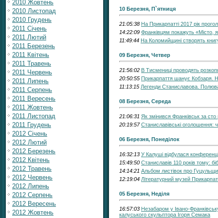
2010 Жовтень
10 Березня, П`ятниця
2010 Листопад
2010 Грудень
21:05:38
На Прикарпатті 2017 рік прог
2011 Січень
14:22:09
Франківцям покажуть «Місто, 
2011 Лютий
11:49:44
На Коломийщині створять книг
2011 Березень
2011 Квітень
09 Березня, Четвер
2011 Травень
21:56:02
В Тисмениці проводять розкоп
2011 Червень
20:50:55
Прикарпаття шанує Кобзаря. Н
2011 Липень
11:13:15
Легенди Станиславова. Полюва
2011 Серпень
2011 Вересень
08 Березня, Середа
2011 Жовтень
2011 Листопад
21:06:31
Як змінився Франківськ за сто 
2011 Грудень
20:19:57
Станиславівські оголошення: 
2012 Січень
06 Березня, Понеділок
2012 Лютий
2012 Березень
16:32:13
У Калуші відбулася конференц
2012 Квітень
15:49:50
Станиславів 110 років тому: бі
2012 Травень
14:14:21
Альбом листівок про Гуцульщи
2012 Червень
12:19:04
Літературний музей Прикарпат
2012 Липень
05 Березня, Неділя
2012 Серпень
2012 Вересень
16:57:03
Незабаром у Івано-Франківськ
2012 Жовтень
калуського скульптора Ігоря Семака