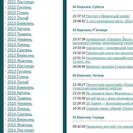
2012 Листопад
2012 Грудень
04 Березня, Субота
2013 Січень
21:37:13
Постріл у Вірменській церкві
2013 Лютий
19:08:52
З чого починалося місто. Літо
2013 Березень
2013 Квітень
03 Березня, П`ятниця
2013 Травень
2013 Червень
23:37:38
Конференція «Патріарх Йосип С
нескореної церкви, реорганізатор теолог
2013 Липень
14:33:30
«Цісарсько – королівський Гали
2013 Серпень
14:32:10
Презентація книги про археоло
2013 Вересень
12:51:12
На ремонтно-реставраційні роб
2013 Жовтень
12 млн. грн.
2013 Листопад
09:58:46
Маленькі таємниці Станиславов
2013 Грудень
02 Березня, Четвер
2014 Січень
2014 Лютий
21:39:27
Презентація монографії «Патр
2014 Березень
туристсько-краєзнавчої роботи»
2014 Квітень
21:21:05
Як змінився Івано-Франківськ 
2014 Травень
17:05:08
Музей міста у івано-франківськ
2014 Червень
12:28:35
28 травня — Всеукраїнський д
2014 Липень
10:35:16
Семінар-діалог «Давній «Галич
2014 Серпень
01 Березня, Середа
2014 Вересень
2014 Жовтень
09:42:30
Проведено круглий стіл присвя
2014 Листопад