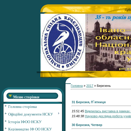
Субо
Головна
»
2017
»
Березень
Меню сторінки
31 Березня, П`ятниця
Головна сторінка
15:51:45
Відкрилась виставка в рамках 
Офіційні документи НСКУ
15:48:38
Науково-дослідна робота учнів
Історія ІФОО НСКУ
30 Березня, Четвер
Керівництво ІФ ОО НСКУ