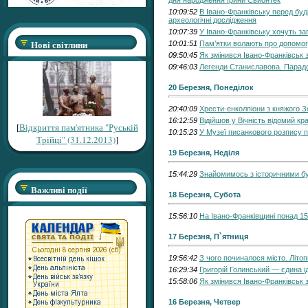
дня народження Ірини Свйонтек
10:09:52
В Івано-Франківську перед бу
археологічні дослідження
10:07:39
У Івано-Франківську хочуть за
Нові світлини
10:01:51
Пам’ятки волають про допомог
09:50:45
Як змінився Івано-Франківськ з
09:46:03
Легенди Станиславова. Парад
20 Березня, Понеділок
20:40:09
Хрести-енколпіони з княжого З
16:12:59
Відійшов у Вічність відомий к
[
Відкриття пам'ятника "Руській
10:15:23
У Музеї писанкового розпису 
Трійці" (31.12.2013)
]
19 Березня, Неділя
15:44:29
Знайомимось з історичними бу
Важливі події
18 Березня, Субота
15:56:10
На Івано-Франківщині понад 15
17 Березня, П`ятниця
19:56:42
З чого починалося місто. Літо
16:29:34
Григорій Голинський — єдина 
15:58:06
Як змінився Івано-Франківськ з
16 Березня, Четвер