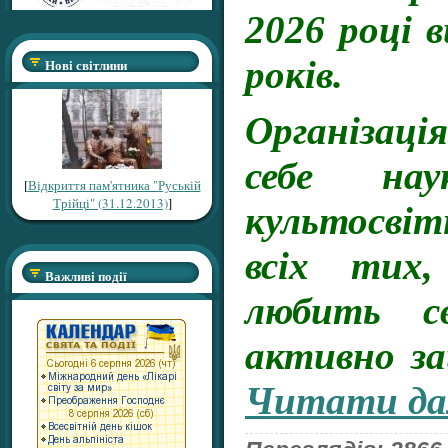
2026 році 
років.
Нові світлини
Організаці
себе наук
[
Відкриття пам'ятника "Руській
Трійці" (31.12.2013)
]
культосві
всіх тих
Важливі події
любить с
активно з
Читати дал