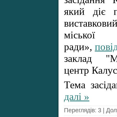
який діє 
виставкови
міської
ради»,
пові
заклад "Му
центр Калус
Тема засід
далі »
Переглядів: 3 | До