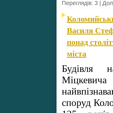
Переглядів: 3 | До
Коломийськи
Василя Стеф
понад століт
міста
Будівля 
Міцкев
найвпізнав
споруд Коло