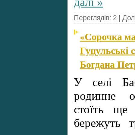
далі »
Переглядів: 2 | До
«Сорочка ма
Гуцульські 
Богдана Пе
У селі Ба
родинне о
стоїть ще
бережуть т