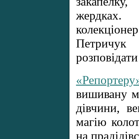
закапелк
жердках
колекціоне
Петричу
розповідати
«Репортеру
вишивану м
дівчини, ве
магію колот
на прадідівс