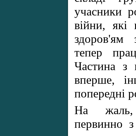
учасники ро
війни, які
здоров'ям 
тепер пра
Частина з 
вперше, ін
попередні р
На жаль,
первинно з