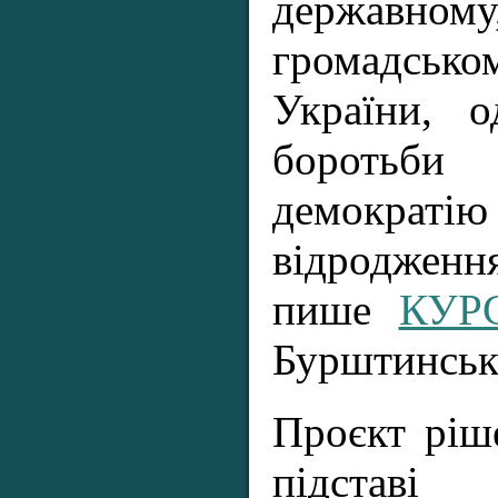
державном
громадськ
України, о
боротьби 
демократі
відродж
пише
КУР
Бурштинську
Проєкт ріш
підставі 