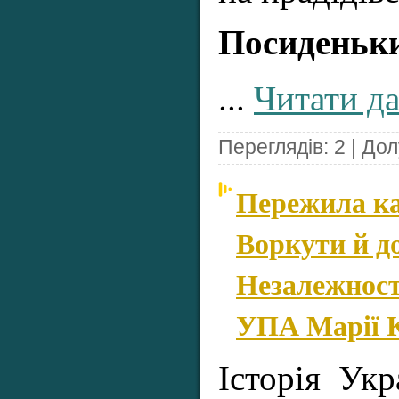
Посиденьки
...
Читати да
Переглядів: 2 | До
Пережила к
Воркути й д
Незалежності
УПА Марії 
Історія Укр