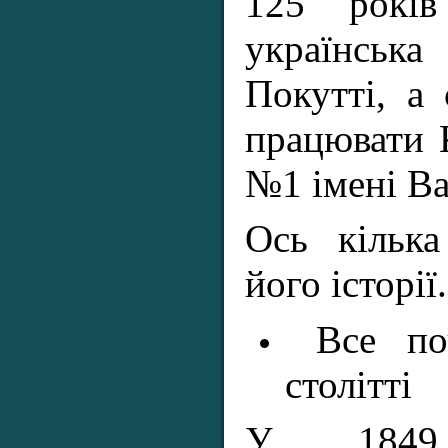
125 років
українська
Покутті, а
працювати 
№1 імені Ва
Ось кілька
його історії.
Все по
столітті
У 1849