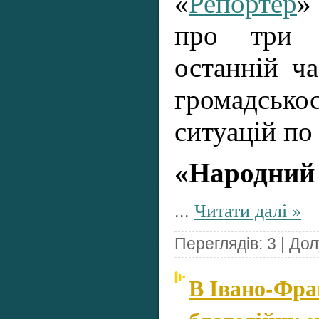
«
Репортер
»
про три 
останній ч
громадськос
ситуацій по 
«Народний
...
Читати далі »
Переглядів: 3 | До
В Івано-Фра