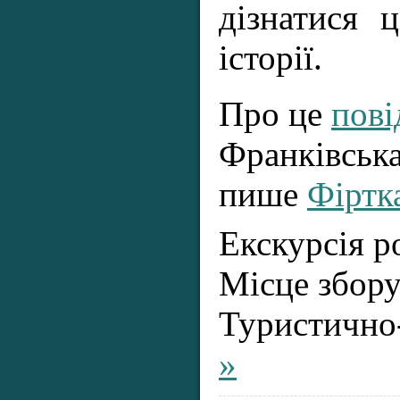
дізнатися 
історії.
Про це
пов
Франківська
пише
Фіртк
Екскурсія р
Місце збору
Туристично
»