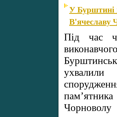
У Бурштині 
В'ячеславу 
Під час че
виконав
Бурштинсь
ухвалил
спорудженн
пам’ятн
Чорново