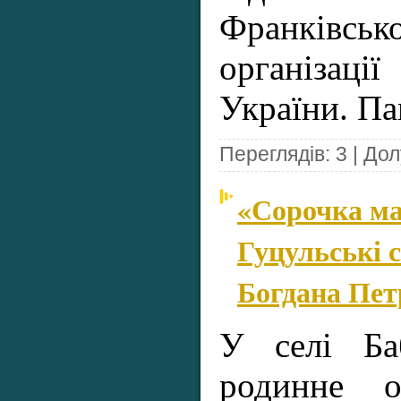
Франків
організац
України. П
Переглядів: 3 | До
«Сорочка ма
Гуцульські 
Богдана Пе
У селі Ба
родинне о