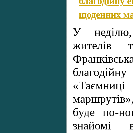
благодійну 
щоденних м
У неділю,
жителів 
Франківсь
благоді
«Таємн
маршрутів»,
буде по-но
знайомі 