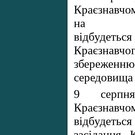
Краєзнавчо
на Іван
відбудетьс
Краєзнавчог
збережен
середовища 
9 серп
Краєзнавчо
відбудет
засідання 