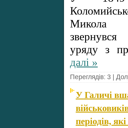
Коломийсь
Микола 
звернувся
уряду з п
далі »
Переглядів: 3 | До
У Галичі вш
військовиків
періодів, які