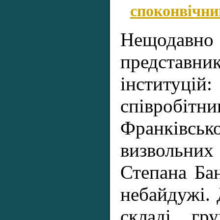
споконвічни
Нещодавно 
предста
інститу
співроб
Франків
визвольн
Степана Бан
небайдужі.
складі гр