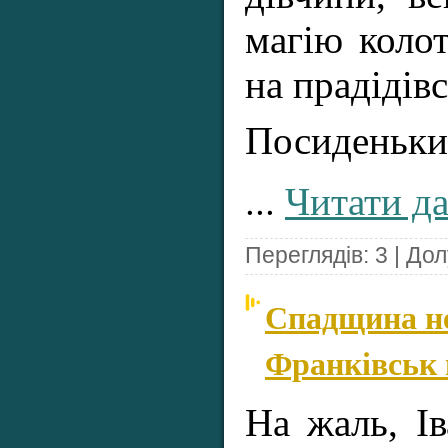
магію колот
на прадідівс
Посиденьки 
...
Читати да
Переглядів: 3 | До
Спадщина не
Франківськ 
На жаль, І