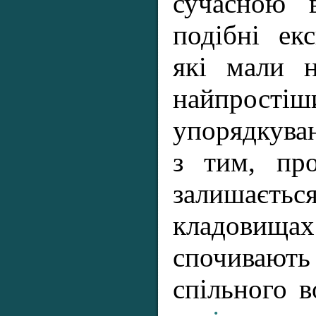
сучасною 
подібні ек
які мали н
найпрос
упорядкува
з тим, про
залишаєт
кладовищах
спочивают
спільного 