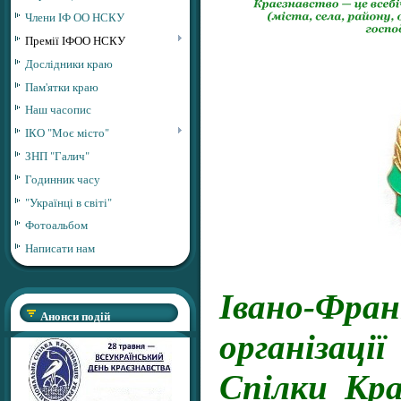
Члени ІФ ОО НСКУ
Премії ІФОО НСКУ
Дослідники краю
Пам'ятки краю
Наш часопис
ІКО "Моє місто"
ЗНП "Галич"
Годинник часу
"Українці в світі"
Фотоальбом
Написати нам
Івано-Фран
Анонси подій
організа
Спілки Кра