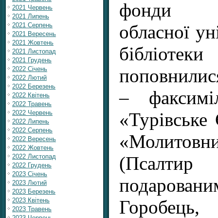
фонди Ів
2021 Червень
2021 Липень
обласної ун
2021 Серпень
2021 Вересень
2021 Жовтень
бібліоте
2021 Листопад
2021 Грудень
поповнилис
2022 Січень
2022 Лютий
2022 Березень
– факсимі
2022 Квітень
2022 Травень
«Турівське 
2022 Червень
2022 Липень
2022 Серпень
«Молито
2022 Вересень
2022 Жовтень
(Псалти
2022 Листопад
2022 Грудень
2023 Січень
подаров
2023 Лютий
2023 Березень
Горобец
2023 Квітень
2023 Травень
2023 Червень