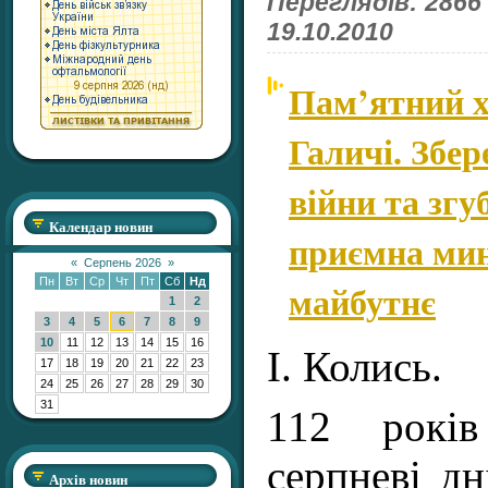
Переглядів: 2866
19.10.2010
Пам’ятний х
Галичі. Збе
війни та згуб
Календар новин
приємна мин
«
Серпень 2026
»
Пн
Вт
Ср
Чт
Пт
Сб
Нд
майбутнє
1
2
3
4
5
6
7
8
9
10
11
12
13
14
15
16
І. Колись.
17
18
19
20
21
22
23
24
25
26
27
28
29
30
31
112 рокі
серпневі дн
Архів новин