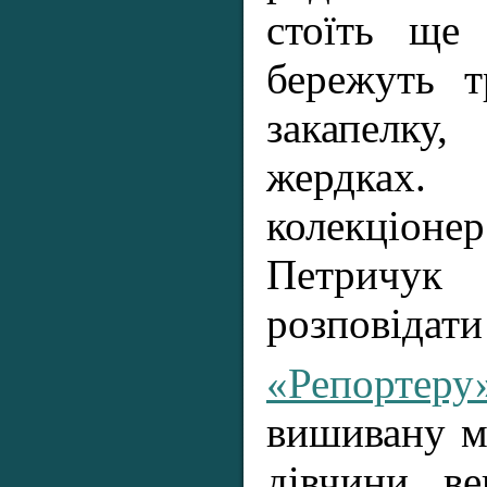
стоїть ще
бережуть т
закапелк
жердках
колекціоне
Петричу
розповідати
«Репортеру
вишивану м
дівчини, ве