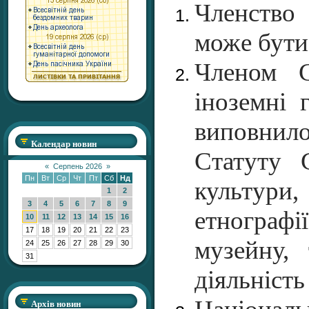
Членство 
може бути
Членом С
іноземні 
виповнил
Календар новин
Статуту 
«
Серпень 2026
»
Пн
Вт
Ср
Чт
Пт
Сб
Нд
культури
1
2
3
4
5
6
7
8
9
етнограф
10
11
12
13
14
15
16
17
18
19
20
21
22
23
музейну, 
24
25
26
27
28
29
30
31
діяльніст
Архів новин