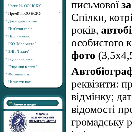
письмової
з
Члени ІФ ОО НСКУ
Премії ІФОО НСКУ
Спілки, котр
Дослідники краю
років,
автобі
Пам'ятки краю
Наш часопис
особистого 
ІКО "Моє місто"
ЗНП "Галич"
фото
(3,5х4,
Годинник часу
"Українці в світі"
Автобіогра
Фотоальбом
реквізити: п
Написати нам
відмінку; да
Анонси подій
відомості пр
громадську р