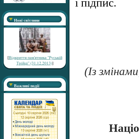
і підпис.
Нові світлини
[
Відкриття пам'ятника "Руській
Трійці" (31.12.2013)
]
(Із змінам
Важливі події
Націо