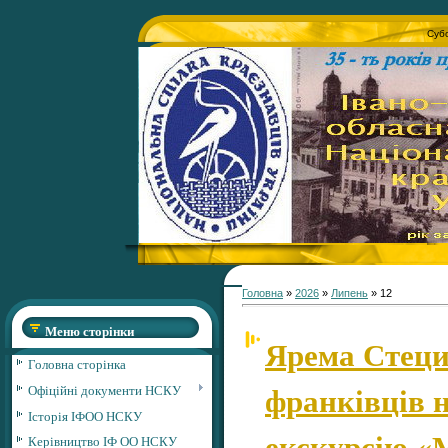
Субо
Головна
»
2026
»
Липень
»
12
Меню сторінки
Ярема Стеци
Головна сторінка
франківців н
Офіційні документи НСКУ
Історія ІФОО НСКУ
екскурсію «
Керівництво ІФ ОО НСКУ