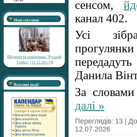
сенсом,
йд
канал 402.
Нові світлини
Усі зіб
прогул
[
Відкриття пам'ятника "Руській
передадут
Трійці" (31.12.2013)
]
Данила Вінт
Важливі події
За словам
далі »
Переглядів: 13 | Д
12.07.2026