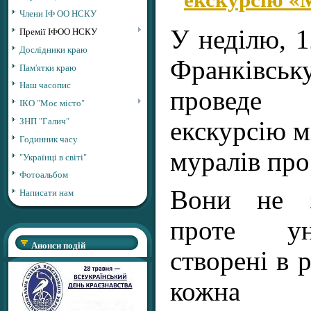
Члени ІФ ОО НСКУ
Премії ІФОО НСКУ
У неділю, 1
Дослідники краю
Франківсь
Пам'ятки краю
Наш часопис
проведе
ІКО "Моє місто"
ЗНП "Галич"
екскурсію м
Годинник часу
муралів про
"Українці в світі"
Фотоальбом
Вони не з
Написати нам
проте ун
Анонси подій
створені в р
кожна 