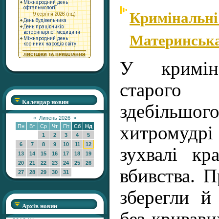
Кримінальні 
Материнська
У криміна
старого 
Календар новин
здебільшо
«
Липень 2026
»
хитромудр
Пн
Вт
Ср
Чт
Пт
Сб
Нд
1
2
3
4
5
6
7
8
9
10
11
12
зухвалі кр
13
14
15
16
17
18
19
20
21
22
23
24
25
26
вбивства. П
27
28
29
30
31
зберегли й
Архів новин
без кривави