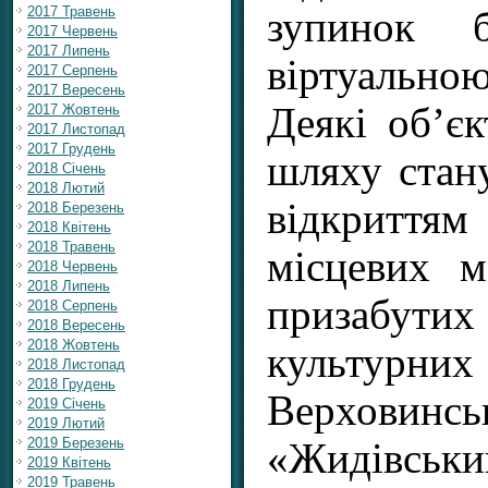
2017 Травень
зупинок б
2017 Червень
2017 Липень
віртуальн
2017 Серпень
2017 Вересень
Деякі об’єк
2017 Жовтень
2017 Листопад
2017 Грудень
шляху стан
2018 Січень
2018 Лютий
відкритт
2018 Березень
2018 Квітень
2018 Травень
місцевих м
2018 Червень
2018 Липень
призабути
2018 Серпень
2018 Вересень
2018 Жовтень
культур
2018 Листопад
2018 Грудень
Верховинс
2019 Січень
2019 Лютий
2019 Березень
«Жидівсь
2019 Квітень
2019 Травень