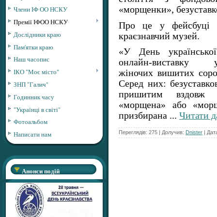
«морщенки», безуставко
Члени ІФ ОО НСКУ
Премії ІФОО НСКУ
Про це у фейсбуці п
Дослідники краю
краєзнавчий музей.
Пам'ятки краю
«У День українсько
Наш часопис
онлайн-виставку
ІКО "Моє місто"
жіночих вишитих сороч
Серед них: безуставко
ЗНП "Галич"
пришитим вздовж 
Годинник часу
«морщена» або «морщ
"Українці в світі"
призбирана
...
Читати д
Фотоальбом
Переглядів: 275 | Долучив:
Dnister
| Дат
Написати нам
Анонси подій