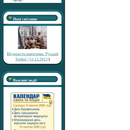
Нові світлини
[
Відкриття пам'ятника "Руській
Трійці" (31.12.2013)
]
Важливі події