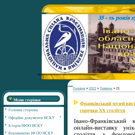
Нед
Головна
»
2022
»
Травень
»
21
Меню сторінки
Франківський музей вист
сорочки XX століття
Головна сторінка
Офіційні документи НСКУ
Івано-Франківський 
Історія ІФОО НСКУ
онлайн-виставку ун
Керівництво ІФ ОО НСКУ
століття з фондово