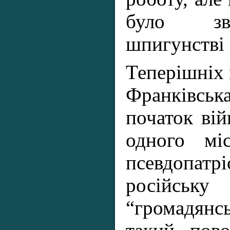
було зв
шпигунстві 
Теперішніх 
Франківська
початок вій
одного мі
псевдопатрі
російсь
“громадян