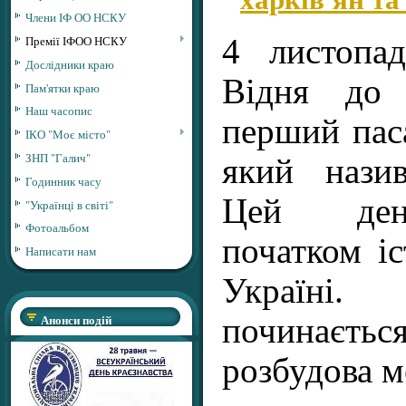
Члени ІФ ОО НСКУ
Премії ІФОО НСКУ
4 листопа
Дослідники краю
Відня до 
Пам'ятки краю
Наш часопис
перший пас
ІКО "Моє місто"
ЗНП "Галич"
який назив
Годинник часу
Цей ден
"Українці в світі"
Фотоальбом
початком іс
Написати нам
Україні
Анонси подій
починає
розбудова м