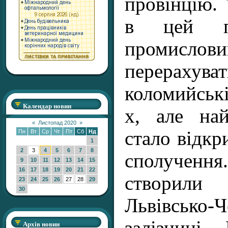
провінцію.
в цей пе
промислов
перерах
коломийськ
Календар новин
х, але на
«
Листопад 2020
»
стало відкр
Пн
Вт
Ср
Чт
Пт
Сб
Нд
1
2
3
4
5
6
7
8
сполучен
9
10
11
12
13
14
15
16
17
18
19
20
21
22
створил
23
24
25
26
27
28
29
30
Львівсько-Ч
залізниці.
Архів новин