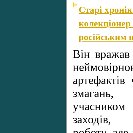
Старі хронік
колекціонер
російським 
Він вражав
неймовір
артефактів 
змагань,
учасником
заходів,
роботу, але