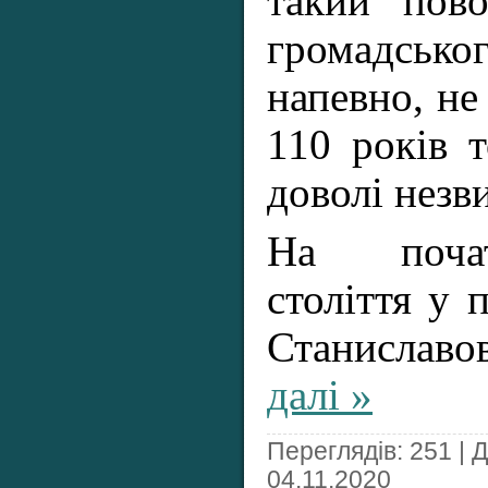
такий пово
громадськог
напевно, не 
110 років 
доволі незв
На поча
століття у 
Станислав
далі »
Переглядів: 251 | 
04.11.2020