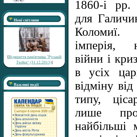
1860-і рр.
для Галичи
Нові світлини
Коломиї. 
імперія, 
війни і кри
[
Відкриття пам'ятника "Руській
Трійці" (31.12.2013)
]
в усіх ца
відміну від
Важливі події
типу, ціс
лише пр
найбільші 