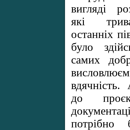
вигляді ро
які трив
останніх пів
було здій
самих доб
висловлює
вдячність.
до проєкт
документац
потрібно