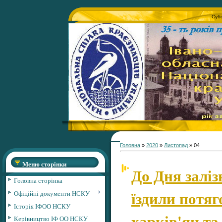
Субо
Головна
»
2020
»
Листопад
»
04
Меню сторінки
До Дня залі
Головна сторінка
їздили потя
Офіційні документи НСКУ
Історія ІФОО НСКУ
харків'ян та
Керівництво ІФ ОО НСКУ