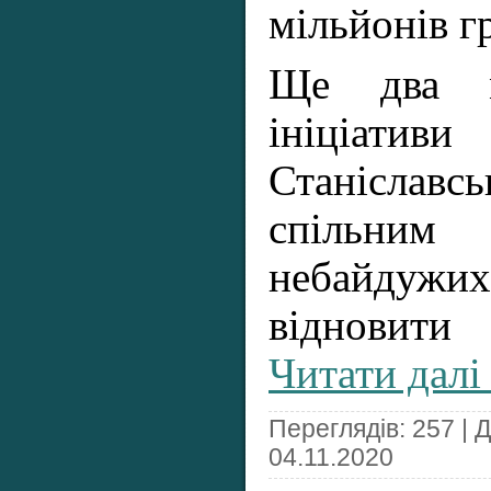
мільйонів г
Ще два м
ініціат
Станіславс
спільним 
небайдужи
відновит
Читати далі
Переглядів: 257 | 
04.11.2020