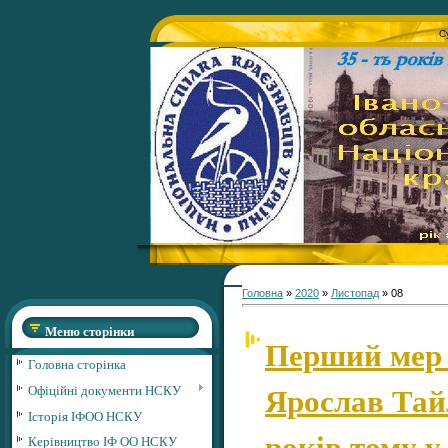
С
Головна
»
2020
»
Листопад
»
08
Меню сторінки
Перший мер 
Головна сторінка
Ярослав Тайл
Офіційні документи НСКУ
Історія ІФОО НСКУ
років тому у
Керівництво ІФ ОО НСКУ