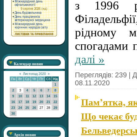
з 1996 
Філадель
рідному м
спогадами 
далі »
Календар новин
Переглядів: 239 | 
«
Листопад 2020
»
Пн
Вт
Ср
Чт
Пт
Сб
Нд
08.11.2020
1
2
3
4
5
6
7
8
9
10
11
12
13
14
15
Пам’ятка, як
16
17
18
19
20
21
22
23
24
25
26
27
28
29
Що чекає бу
30
Бельведерськ
Архів новин