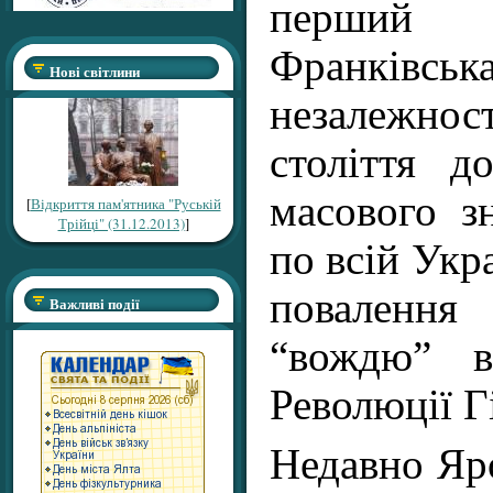
перший 
Франкі
Нові світлини
незалежно
століття д
масового з
[
Відкриття пам'ятника "Руській
Трійці" (31.12.2013)
]
по всій Укра
повален
Важливі події
“вождю” в
Революції Г
Недавно Яро