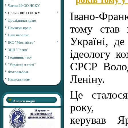
Члени ІФ ОО НСКУ
Премії ІФОО НСКУ
Івано-Фра
Дослідники краю
тому став
Пам'ятки краю
Наш часопис
Україні, де
ІКО "Моє місто"
ЗНП "Галич"
ідеологу к
Годинник часу
СРСР Воло
"Українці в світі"
Фотоальбом
Леніну.
Написати нам
Це сталос
Анонси подій
року, 
керував Я