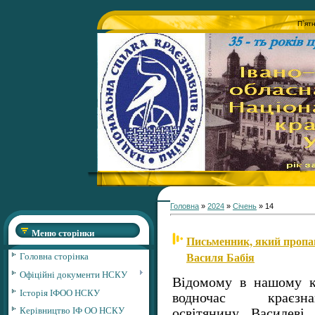
П`ят
Головна
»
2024
»
Січень
»
14
Меню сторінки
Письменник, який пропагу
Василя Бабія
Головна сторінка
Офіційні документи НСКУ
Відомому в нашому кр
Історія ІФОО НСКУ
водночас краєз
Керівництво ІФ ОО НСКУ
освітянину Василев