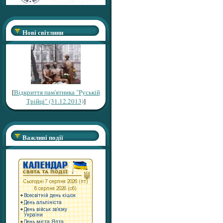
Нові світлини
[
Відкриття пам'ятника "Руській
Трійці" (31.12.2013)
]
Важливі події