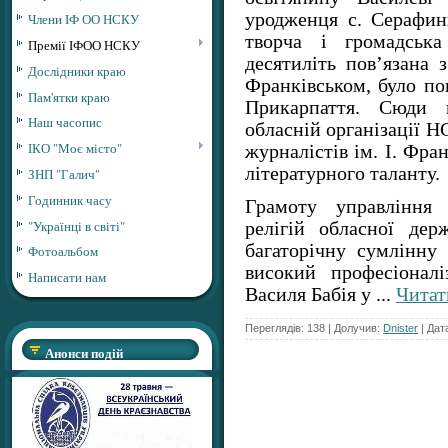
уродженця с. Серафинц
Члени ІФ ОО НСКУ
творча і громадська
Премії ІФОО НСКУ
десятиліть пов’язана 
Дослідники краю
Франківськом, було по
Пам'ятки краю
Прикарпаття. Сюди 
Наш часопис
обласній організації 
ІКО "Моє місто"
журналістів ім. І. Фр
літературного таланту.
ЗНП "Галич"
Годинник часу
Грамоту управління 
"Українці в світі"
релігій обласної держ
багаторічну сумлінну 
Фотоальбом
високий професіонал
Написати нам
Василя Бабія у
...
Читат
Переглядів: 138 | Долучив:
Dnister
| Дат
Анонси подій