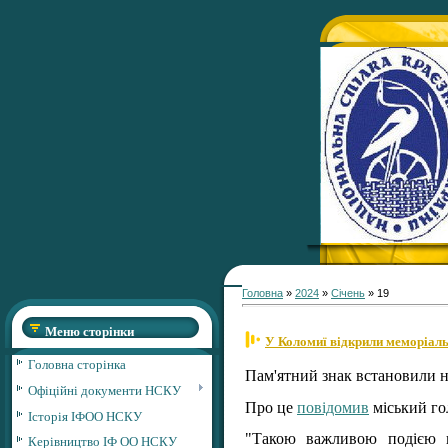
Головна
»
2024
»
Січень
»
19
Меню сторінки
У Коломиї відкрили меморіа
Головна сторінка
Пам'ятний знак встановили на
Офіційні документи НСКУ
Про це
повідомив
міський го
Історія ІФОО НСКУ
"Такою важливою подією в
Керівництво ІФ ОО НСКУ