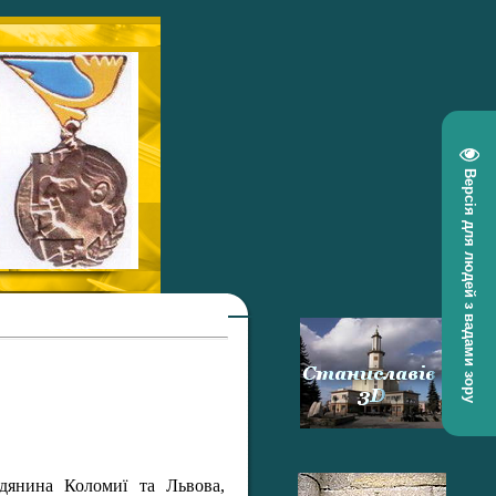
Версія для людей з вадами зору
дянина Коломиї та Львова,