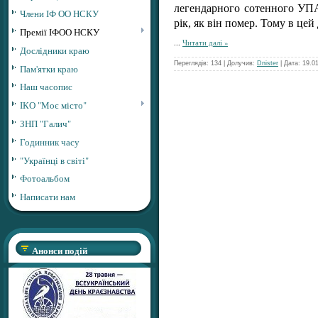
легендарного сотенного УПА
Члени ІФ ОО НСКУ
рік, як він помер. Тому в цей
Премії ІФОО НСКУ
...
Читати далі »
Дослідники краю
Переглядів: 134 | Долучив:
Dnister
| Дата:
19.0
Пам'ятки краю
Наш часопис
ІКО "Моє місто"
ЗНП "Галич"
Годинник часу
"Українці в світі"
Фотоальбом
Написати нам
Анонси подій