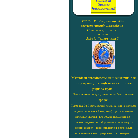
©2010 - 26. Ідея, автор, збір і
систематизація матеріалів -
Почесний краєзнавець
України
Андрій Чемеринський.
Матеріали авторів розміщені виключно для
популяризації та зацікавлення історією
рідного краю.
Висловлюємо подяку авторам за їхню нелегку
працю!
Через технічні можливості сторінки ми не можемо
подати посилання (гіперлінк), проте вкажемо
прізвище автора (або ресурс походження).
Нашим завданням є збір масиву інформації з
різних джерел - щоб зацікавлені особи мали
можливість з нею працювати. Ряд інтернет -