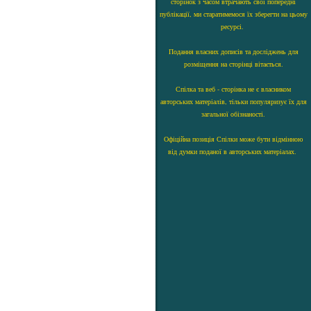
сторінок з часом втрачають свої попередні
публікації, ми старатимемося їх зберегти на цьому
ресурсі.
Подання власних дописів та досліджень для
розміщення на сторінці вітається.
Спілка та веб - сторінка не є власником
авторських матеріалів, тільки популяризує їх для
загальної обізнаності.
Офіційна позиція Спілки може бути відмінною
від думки поданої в авторських матеріалах.