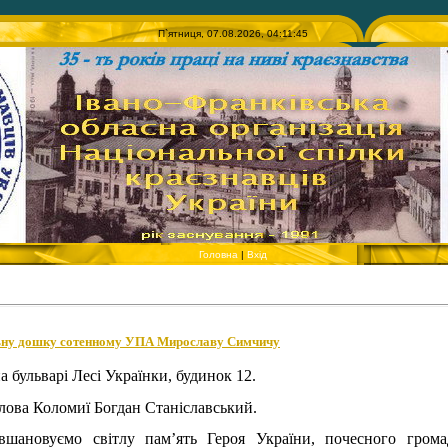
П`ятниця, 07.08.2026, 04:11:45
Головна
|
Вхід
льну дошку сотенному УПА Мирославу Симчичу
 бульварі Лесі Українки, будинок 12.
лова Коломиї Богдан Станіславський.
шановуємо світлу пам’ять Героя України, почесного грома