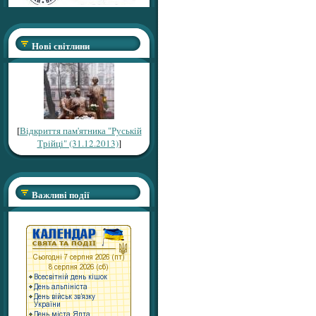
Нові світлини
[
Відкриття пам'ятника "Руській
Трійці" (31.12.2013)
]
Важливі події