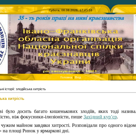
Субота, 08.08.2026, 17:43:16
Головна
|
Вхід
ні історії: злодійська хитрість
ська хитрість
і було досить багато кишенькових злодіїв, яких тоді назива
істю, ніж фокусники-ілюзіоністи, пише
Західний кур’єр
.
и чужим майном завдяки хитрості. Розповідали про одного відомо
 на площі Ринок у ярмаркові дні.