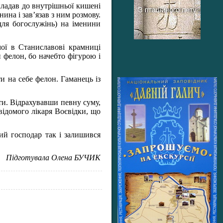
кладав до внутрішньої кишені
нина і зав’язав з ним розмову.
для богослужінь) на іменини
ої в Станиславові крамниці
 фелон, бо начебто фігурою і
и на себе фелон. Гаманець із
ти. Відрахувавши певну суму,
 відомого лікаря Воєвідки, що
ий господар так і залишився
Підготувала Олена БУЧИК