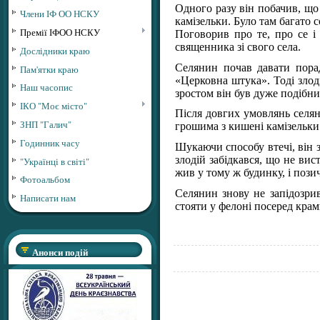
Одного разу він побачив, що 
Члени ІФ ОО НСКУ
камізельки. Було там багато с
Премії ІФОО НСКУ
Поговорив про те, про се і
священника зі свого села.
Дослідники краю
Селянин почав давати пора
Пам'ятки краю
«Церковна штука». Тоді злод
Наш часопис
зростом він був дуже подібн
ІКО "Моє місто"
Після довгих умовлянь селян
ЗНП "Галич"
грошима з кишені камізельки
Годинник часу
Шукаючи способу втечі, він 
злодій забідкався, що не вис
"Українці в світі"
жив у тому ж будинку, і пози
Фотоальбом
Селянин знову не запідозрив
Написати нам
стояти у фелоні посеред кра
Анонси подій