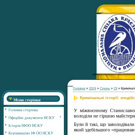
Головна
»
2024
»
Січень
»
29
» Криміналь
Кримінальні історії: злодій
Меню сторінки
Головна сторінка
У міжвоєнному Станиславов
володіли не гіршою майстерн
Офіційні документи НСКУ
Були й такі, що заволодівал
Історія ІФОО НСКУ
який здебільшого «працював»
Керівництво ІФ ОО НСКУ