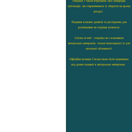
сторінок з часом втрачають свої попередні
публікації, ми старатимемося їх зберегти на цьому
ресурсі.
Подання власних дописів та досліджень для
розміщення на сторінці вітається.
Спілка та веб - сторінка не є власником
авторських матеріалів, тільки популяризує їх для
загальної обізнаності.
Офіційна позиція Спілки може бути відмінною
від думки поданої в авторських матеріалах.