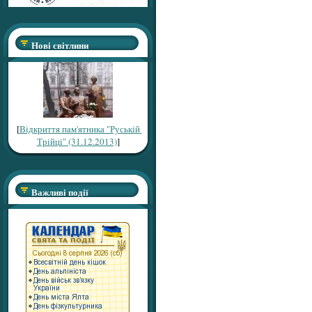
Нові світлини
[
Відкриття пам'ятника "Руській
Трійці" (31.12.2013)
]
Важливі події