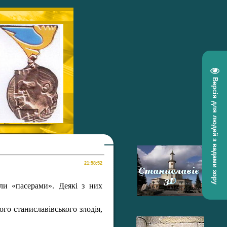
Версія для людей з вадами зору
ли «пасерами». Деякі з них
го станиславівського злодія,