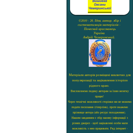
©2010 - 26. Ідея, автор, збір і
систематизація матеріалів -
Почесний краєзнавець
України
Андрій Чемеринський.
Матеріали авторів розміщені виключно для
популяризації та зацікавлення історією
рідного краю.
Висловлюємо подяку авторам за їхню нелегку
працю!
Через технічні можливості сторінки ми не можемо
подати посилання (гіперлінк), проте вкажемо
прізвище автора (або ресурс походження).
Нашим завданням є збір масиву інформації з
різних джерел - щоб зацікавлені особи мали
можливість з нею працювати. Ряд інтернет -