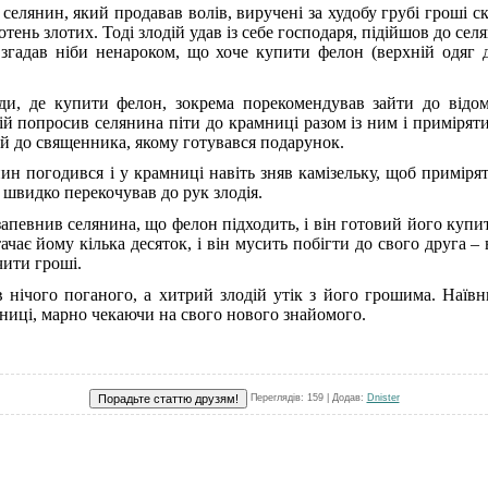
селянин, який продавав волів, виручені за худобу грубі гроші с
отень злотих. Тоді злодій удав із себе господаря, підійшов до селя
 згадав ніби ненароком, що хоче купити фелон (верхній одяг 
ди, де купити фелон, зокрема порекомендував зайти до відом
ій попросив селянина піти до крамниці разом із ним і приміряти
ий до священника, якому готувався подарунок.
ин погодився і у крамниці навіть зняв камізельку, щоб примірят
 швидко перекочував до рук злодія.
запевнив селянина, що фелон підходить, і він готовий його купи
тачає йому кілька десяток, і він мусить побігти до свого друга –
чити гроші.
 нічого поганого, а хитрий злодій утік з його грошима. Наївн
мниці, марно чекаючи на свого нового знайомого.
Переглядів
: 159 |
Додав
:
Dnister