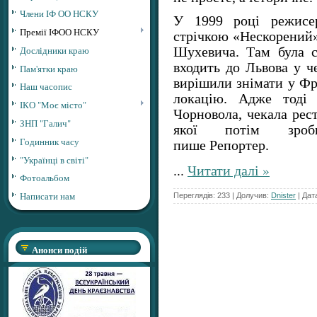
Члени ІФ ОО НСКУ
У 1999 році режисе
Премії ІФОО НСКУ
стрічкою «Нескорений
Дослідники краю
Шухевича. Там була с
входить до Львова у ч
Пам'ятки краю
вирішили знімати у Фр
Наш часопис
локацію. Адже тоді 
ІКО "Моє місто"
Чорновола, чекала рест
ЗНП "Галич"
якої потім зроби
Годинник часу
пише Репортер.
"Українці в світі"
...
Читати далі »
Фотоальбом
Написати нам
Переглядів: 233 | Долучив:
Dnister
| Дат
Анонси подій