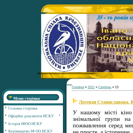
Субо
Головна
»
2021
»
Серпень
»
13
Меню сторінки
Легенди Станиславова. К
Головна сторінка
У нашому місті кіно
Офіційні документи НСКУ
знімальної групи на
Історія ІФОО НСКУ
пожвавлення серед ме
Керівництво ІФ ОО НСКУ
не прос­те, а історичне.