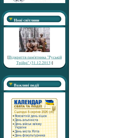
Нові світлини
[
Відкриття пам'ятника "Руській
Трійці" (31.12.2013)
]
Важливі події