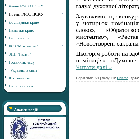
галузі духовної літерат
Члени ІФ ОО НСКУ
Премії ІФОО НСКУ
Зауважимо, що конкурс
Дослідники краю
у чотирьох номінація
слово», «Образотв
Пам'ятки краю
мистецтво», «Рестав
Наш часопис
«Новостворені сакральн
ІКО "Моє місто"
Цьогоріч роботи на здо
ЗНП "Галич"
номінаціях: «Духовне
Годинник часу
Читати далі »
"Українці в світі"
Фотоальбом
Переглядів: 64 | Долучив:
Dnister
| Дата
Написати нам
Анонси подій