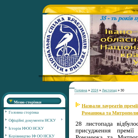
Четв
Головна
»
2024
»
Листопад
»
30
Меню сторінки
Назвали лауреатів премі
Романюка та Митрополи
Головна сторінка
Офіційні документи НСКУ
28 листопада відбулос
Історія ІФОО НСКУ
присудження премії
Керівництво ІФ ОО НСКУ
Романюка та Митроп