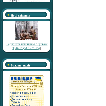
Нові світлини
[
Відкриття пам'ятника "Руській
Трійці" (31.12.2013)
]
Важливі події