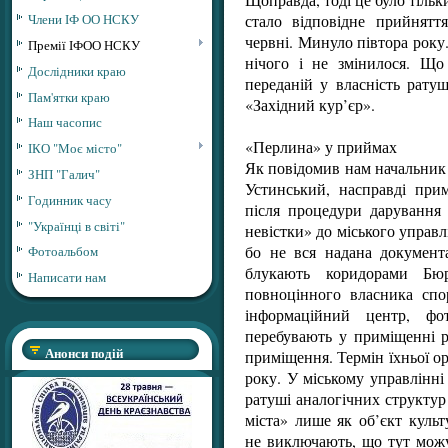
стало відповідне прийнятт
Члени ІФ ОО НСКУ
червні. Минуло півтора року.
Премії ІФОО НСКУ
нічого і не змінилося. Що
Дослідники краю
переданій у власність ратуш
Пам'ятки краю
«Західний кур’єр».
Наш часопис
«Перлина» у приймах
ІКО "Моє місто"
Як повідомив нам начальник
ЗНП "Галич"
Устинський, насправді при
Годинник часу
після процедури дарування 
"Українці в світі"
невістки» до міського управлі
бо не вся надана документа
Фотоальбом
блукають коридорами Бюр
Написати нам
повноцінного власника спо
інформаційний центр, фот
перебувають у приміщенні 
Анонси подій
приміщення. Термін їхньої о
року. У міському управлінні
ратуші аналогічних структур
міста» лише як об’єкт куль
не виключають, що тут можу