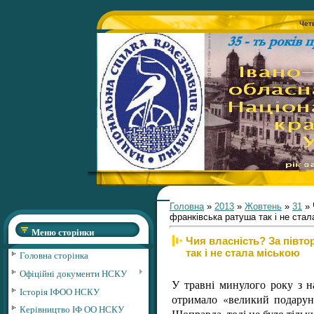
Четв
Головна
»
2013
»
Жовтень
»
31
» 
франківська ратуша так і не стал
Меню сторінки
Чия власність? За півто
так і не стала міською
Головна сторінка
Офіційні документи НСКУ
У травні минулого року з н
Історія ІФОО НСКУ
отримало «великий подаруно
Керівництво ІФ ОО НСКУ
Щоправда, тоді це було тільк