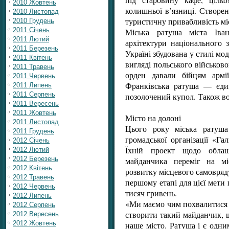
2010 Жовтень
колишньої в’язниці. Створе
2010 Листопад
туристичну привабливість міс
2010 Грудень
2011 Січень
Міська ратуша міста Іван
2011 Лютий
архітектури національного 
2011 Березень
Україні збудована у стилі мо
2011 Квітень
вигляді польського військовог
2011 Травень
орден давали бійцям армі
2011 Червень
Франківська ратуша — єдин
2011 Липень
2011 Серпень
позолочений купол. Також во
2011 Вересень
2011 Жовтень
Місто на долоні
2011 Листопад
Цього року міська ратуша
2011 Грудень
громадської організації «Га
2012 Січень
Їхній проект щодо облаш
2012 Лютий
2012 Березень
майданчика переміг на мі
2012 Квітень
розвитку місцевого самовряд
2012 Травень
першому етапі для цієї мети
2012 Червень
тисяч гривень.
2012 Липень
«Ми маємо чим похвалитися у
2012 Серпень
створити такий майданчик, 
2012 Вересень
2012 Жовтень
наше місто. Ратуша і є одним