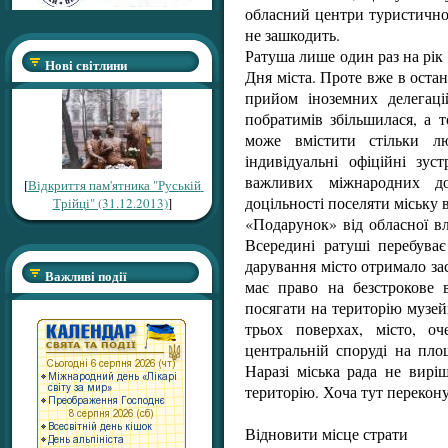
обласний центри туристичної
не зашкодить.
Ратуша лише один раз на рік 
Нові світлини
Дня міста. Проте вже в оста
прийом іноземних делегаці
побратимів збільшилася, а 
може вмістити стільки л
індивідуальні офіційні зус
важливих міжнародних до
[
Відкриття пам'ятника "Руській
доцільності поселяти міську 
Трійці" (31.12.2013)
]
«Подарунок» від обласної в
Всередині ратуші перебува
дарування місто отримало з
Важливі події
має право на безстрокове 
посягати на територію музей
трьох поверхах, місто, о
центральній споруді на пло
Наразі міська рада не вирі
територію. Хоча тут перекону
Відновити місце страти