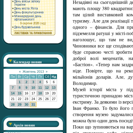
Незадіяні на сьогоднішній д
мають площу 380 квадратних
там цілий виставковий ко
туризму. Але для реалізації 
одного – фінансів. Для п
підземелля ратуші у місті-
наголошує, що там не вид
Чиновники все ще сподівают
буде справою честі зробити
доброї волі меценатів, н
Календар новин
«Бастіон». «Тепер нам заздр
ніде. Повірте, що на рек
«
Жовтень 2013
»
мільйонів доларів. Але, д
Пн
Вт
Ср
Чт
Пт
Сб
Нд
Володимир.
1
2
3
4
5
6
7
8
9
10
11
12
13
Музей історії міста у пі
14
15
16
17
18
19
20
туристичною принадою міста
21
22
23
24
25
26
27
екстриму. За деякими із версі
28
29
30
31
Іван Франко. То було його 
створення музею задумалис
можна було один день посидіт
Архів новин
Поки що зупиняються на варіа
під старовину кафе, цілк