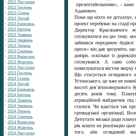
2012 Листопад
презентабельними», – каже 
2012 Грудень
Адамович.
2013 Січень
Поки що ніхто не деталізує,
2013 Лютий
проект перебуває на стадії 
2013 Березень
Директор Краєзнавчого 
2013 Квітень
2013 Травень
спілкуватися на цю тему, мо
2013 Червень
займався передачею будівлі 
2013 Липень
преси» він дав зрозуміти, щ
2013 Серпень
довіри, оскільки із дирекц
2013 Вересень
спілкувався. А само соб
2013 Жовтень
помилуватися містом зверху 
2013 Листопад
2013 Грудень
Що стосується оглядового 
2014 Січень
Устинського, це вже не новий
2014 Лютий
висоті дев’ятиповерхового 
2014 Березень
десять років тому. Плану
2014 Квітень
атракційний майданчик під 
2014 Травень
сталося. Чи вдасться так пр
2014 Червень
2014 Липень
громадської організації, В
2014 Серпень
Депутати міської ради план
2014 Вересень
рік кошти на реалізацію цьо
2014 Жовтень
того, аби оглядовий ма
2014 Листопад