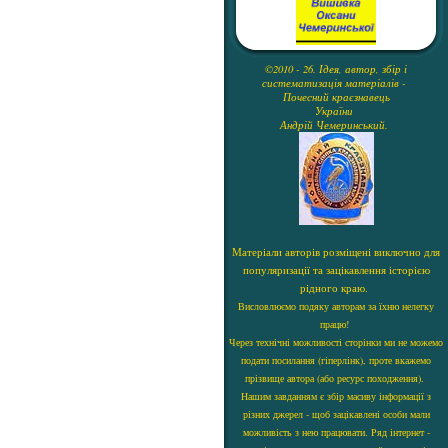
©2010 - 26. Ідея, автор, збір і
систематизація матеріалів -
Почесний краєзнавець
України
Андрій Чемеринський.
Матеріали авторів розміщені виключно для
популяризації та зацікавлення історією
рідного краю.
Висловлюємо подяку авторам за їхню нелегку
працю!
Через технічні можливості сторінки ми не можемо
подати посилання (гіперлінк), проте вкажемо
прізвище автора (або ресурс походження).
Нашим завданням є збір масиву інформації з
різних джерел - щоб зацікавлені особи мали
можливість з нею працювати. Ряд інтернет -