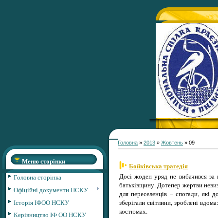
Головна
»
2013
»
Жовтень
»
09
Меню сторінки
Бойківська трагедія
Досі жоден уряд не вибачився за
Головна сторінка
батьківщину. Дотепер жертви невиз
Офіційні документи НСКУ
для переселенців – спогади, які 
Історія ІФОО НСКУ
зберігали світлини, зроблені вдом
костюмах.
Керівництво ІФ ОО НСКУ