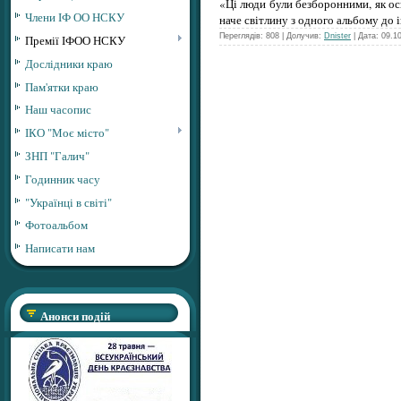
«Ці люди були безборонними, як ось
Члени ІФ ОО НСКУ
наче світлину з одного альбому до 
Переглядів: 808 | Долучив:
Dnister
| Дата:
09.1
Премії ІФОО НСКУ
Дослідники краю
Пам'ятки краю
Наш часопис
ІКО "Моє місто"
ЗНП "Галич"
Годинник часу
"Українці в світі"
Фотоальбом
Написати нам
Анонси подій