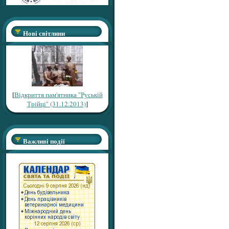
Нові світлини
[
Відкриття пам'ятника "Руській
Трійці" (31.12.2013)
]
Важливі події