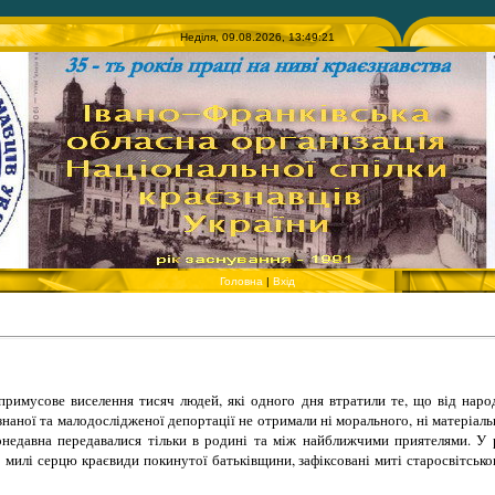
Неділя, 09.08.2026, 13:49:21
Головна
|
Вхід
 примусове виселення тисяч людей, які одного дня втратили те, що від на
наної та малодослідженої депортації не отримали ні морального, ні матеріал
донедавна передавалися тільки в родині та між найближчими приятелями. 
а: милі серцю краєвиди покинутої батьківщини, зафіксовані миті старосвітсько