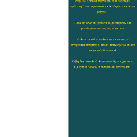
сторінок з часом втрачають свої попередні
публікації, ми старатимемося їх зберегти на цьому
ресурсі.
Подання власних дописів та досліджень для
розміщення на сторінці вітається.
Спілка та веб - сторінка не є власником
авторських матеріалів, тільки популяризує їх для
загальної обізнаності.
Офіційна позиція Спілки може бути відмінною
від думки поданої в авторських матеріалах.