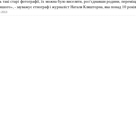
 такі старі фотографії, їх можна було виселяти, роз’єднавши родини, переміщ
іншого», - зауважує етнограф і журналіст Наталя Кляшторна, яка понад 10 рокі
0.2013