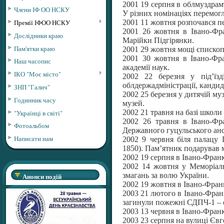
2001 19 серпня в облмуздрам
Члени ІФ ОО НСКУ
У різних номінаціях перемогл
2001 11 жовтня розпочався 
Премії ІФОО НСКУ
2001 26 жовтня в Івано-Фра
Дослідники краю
Марійки Підгірянки.
Пам'ятки краю
2001 29 жовтня мощі єпископ
2001 30 жовтня в Івано-Фра
Наш часопис
академії наук.
ІКО "Моє місто"
2002 22 березня у під’їз
облдержадміністрації, кандид
ЗНП "Галич"
2002 25 березня у дитячій м
Годинник часу
музей.
2002 21 травня на базі школи
"Українці в світі"
2002 26 травня в Івано-Фр
Фотоальбом
Державного гуцульського анс
Написати нам
2002 9 червня біля палацу
1850). Пам’ятник подарував
2002 19 серпня в Івано-Франк
2002 14 жовтня у Меморіал
змагань за волю України.
Анонси подій
2002 19 жовтня в Івано-Франк
2003 21 лютого в Івано-Фран
загинули пожежні СДПЧ-1 – 
2003 13 червня в Івано-Франк
2003 23 серпня на вулиці Єв