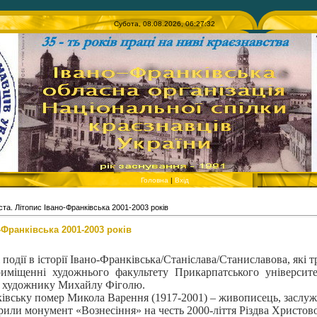
Субота, 08.08.2026, 06:27:32
Головна
|
Вхід
іста. Літопис Івано-Франківська 2001-2003 років
о-Франківська 2001-2003 років
події в історії Івано-Франківська/Станіслава/Станиславова, які 
иміщенні художнього факультету Прикарпатського університ
у художнику Михайлу Фіголю.
ківську помер Микола Варення (1917-2001) – живописець, заслу
рили монумент «Вознесіння» на честь 2000-ліття Різдва Христов