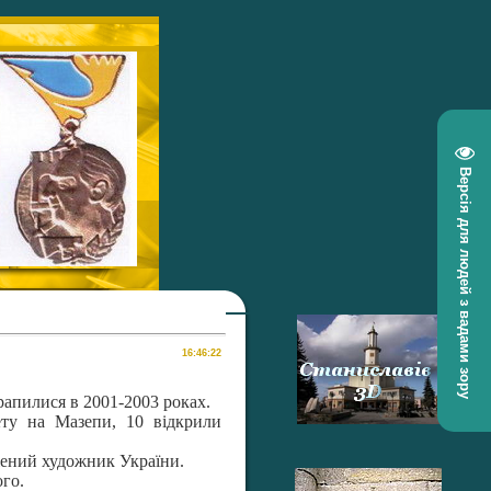
Версія для людей з вадами зору
трапилися в 2001-2003 роках.
ету на Мазепи, 10 відкрили
жений художник України.
ого.