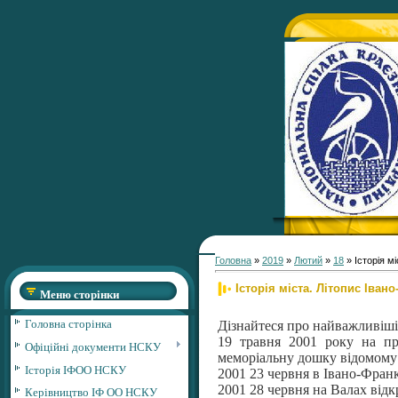
Головна
»
2019
»
Лютий
»
18
» Історія м
Історія міста. Літопис Іван
Меню сторінки
Головна сторінка
Дізнайтеся про найважливіші 
19 травня 2001 року на пр
Офіційні документи НСКУ
меморіальну дошку відомом
Історія ІФОО НСКУ
2001 23 червня в Івано-Фран
2001 28 червня на Валах відк
Керівництво ІФ ОО НСКУ