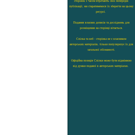
сторінок з часом втрачають свої попередні
публікації, ми старатимемося їх зберегти на цьому
ресурсі.
Подання власних дописів та досліджень для
розміщення на сторінці вітається.
Спілка та веб - сторінка не є власником
авторських матеріалів, тільки популяризує їх для
загальної обізнаності.
Офіційна позиція Спілки може бути відмінною
від думки поданої в авторських матеріалах.