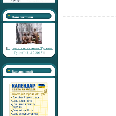
Нові світлини
[
Відкриття пам'ятника "Руській
Трійці" (31.12.2013)
]
Важливі події