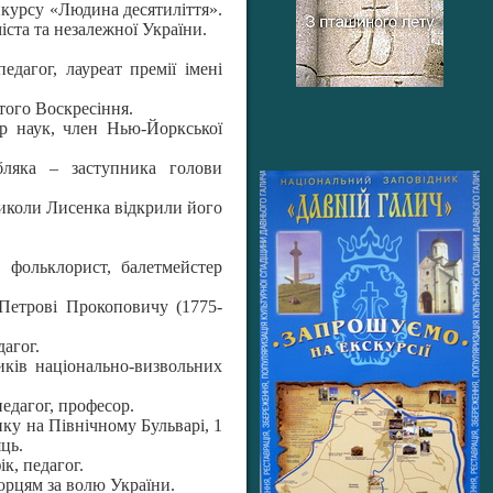
нкурсу «Людина десятиліття».
іста та незалежної України.
дагог, лауреат премії імені
того Воскресіння.
ор наук, член Нью-Йоркської
бляка – заступника голови
Миколи Лисенка відкрили його
 фольклорист, балетмейстер
Петрові Прокоповичу (1775-
агог.
ків національно-визвольних
едагог, професор.
ку на Північному Бульварі, 1
ць.
к, педагог.
орцям за волю України.