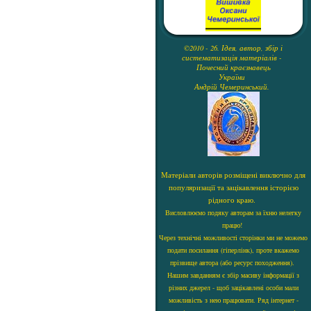
©2010 - 26. Ідея, автор, збір і
систематизація матеріалів -
Почесний краєзнавець
України
Андрій Чемеринський.
Матеріали авторів розміщені виключно для
популяризації та зацікавлення історією
рідного краю.
Висловлюємо подяку авторам за їхню нелегку
працю!
Через технічні можливості сторінки ми не можемо
подати посилання (гіперлінк), проте вкажемо
прізвище автора (або ресурс походження).
Нашим завданням є збір масиву інформації з
різних джерел - щоб зацікавлені особи мали
можливість з нею працювати. Ряд інтернет -