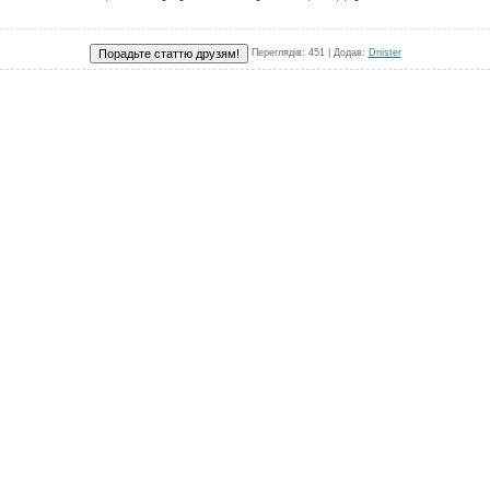
Переглядів
: 451 |
Додав
:
Dnister