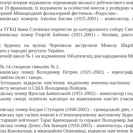
театрі вперше відзначили переможців міського рейтингового ко
и 19 франківців, їх відзначили за особистий внесок у розбудову м
перший Міжнародний фольклорний фестиваль «Родослав».
нківську померла Авеліна Басова (1935-2001) – композитор, пе
а УГКЦ Івана Слезнюка перенесли до катедрального собору Свя
нківську помер Георгій Бабенко (1921-2001) – біохімік, докт
ді будинку на вулиці Чорновола застрелили Миколу Шкрі
ата у народні депутати України.
узичній школі № 1 на відзначення 160-річчя від дня народження 
 № 14 створили гімназію № 2.
анківську помер Володимир Петрик (1921-2002) – хореограф,
амблю пісні і танцю.
 Потоцьких відкрили пам’ятник видатному вченому-пасічнику 
 місту меценат із США Володимир Войцюк.
івську помер Ярослав Бабинський (1951-2002) – композитор і пед
ьному сквері освятили каплицю на вшанування пам’яті учасни
івську помер Богдан Ступарик (1940-2002) – громадський діяч, п
ківську при гасінні пожежі в п’ятиповерховому житловому будин
старший лейтенант Тарас Бринецький та сержант Володимир Зая
івську помер Денис-Лев Іванцев (1910-2003) – живописець, графі
гена Коновальця, в мікрорайоні Опришівці, відкрили пам’ятник б