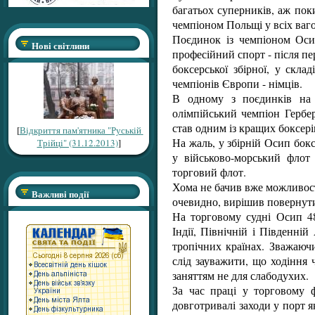
багатьох суперників, аж поки
чемпіоном Польщі у всіх ваго
Поєдинок із чемпіоном Осип
Нові світлини
професійний спорт - після п
боксерської збірної, у скла
чемпіонів Європи - німців.
В одному з поєдинків на 
олімпійський чемпіон Гербе
став одним із кращих боксер
[
Відкриття пам'ятника "Руській
На жаль, у збірній Осип бок
Трійці" (31.12.2013)
]
у військово-морський флот 
торговий флот.
Хома не бачив вже можливості
Важливі події
очевидно, вирішив повернутис
На торговому судні Осип 48
Індії, Північній і Південні
тропічних країнах. Зважаючи
слід зауважити, що ходіння
заняттям не для слабодухих.
За час праці у торговому 
довготривалі заходи у порт 