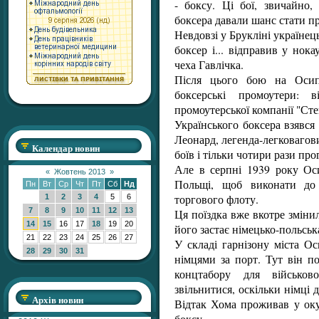
- боксу. Ці бої, звичайно,
боксера давали шанс стати п
Невдовзі у Брукліні україне
боксер і... відправив у нок
чеха Гавлічка.
Після цього бою на Осип
боксерські промоутери: 
промоутерської компанії "Сте
Українського боксера взявся
Леонард, легенда-легковагови
Календар новин
боїв і тільки чотири рази пр
Але в серпні 1939 року Ос
«
Жовтень 2013
»
Польщі, щоб виконати до 
Пн
Вт
Ср
Чт
Пт
Сб
Нд
торгового флоту.
1
2
3
4
5
6
7
8
9
10
11
12
13
Ця поїздка вже вкотре зміни
14
15
16
17
18
19
20
його застає німецько-польська
21
22
23
24
25
26
27
У складі гарнізону міста О
28
29
30
31
німцями за порт. Тут він п
концтабору для військо
звільнитися, оскільки німці 
Архів новин
Відтак Хома проживав у оку
боксу.