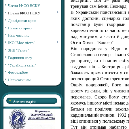
тренував сам Бенні Леонард. 
Члени ІФ ОО НСКУ
В Українській повстанській а
Премії ІФОО НСКУ
яких достойні сценарію гол
Дослідники краю
повстанці були творцями 
Пам'ятки краю
харизматичність та часто не
Наш часопис
над минулим, а часто й див
Осип Хома - "Боксер".
ІКО "Моє місто"
Він народився у Відні в 
ЗНП "Галич"
Станіславова (тепер - Івано
Годинник часу
до пригод та пізнання світ
"Українці в світі"
згадував він, - Бистриця - р
бажалось прямо втекти у св
Фотоальбом
непосидющий Осип зрештою т
Написати нам
Окрім подорожей, його на
зросту та сили, він у числе
перемагав. Скоро йому стал
Анонси подій
якомусь іншому місті немає 
Батьки не поділяли захоп
кардинальний вчинок: 1932 р
віці опинився у польському п
Тут він отримав набагато