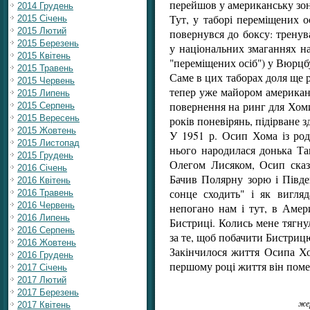
перейшов у американську зон
2014 Грудень
Тут, у таборі переміщених 
2015 Січень
2015 Лютий
повернувся до боксу: тренува
2015 Березень
у національних змаганнях на 
2015 Квітень
"переміщених осіб") у Вюрцбу
2015 Травень
Саме в цих таборах доля ще р
2015 Червень
тепер уже майором американс
2015 Липень
повернення на ринг для Хоми
2015 Серпень
2015 Вересень
років поневірянь, підірване 
2015 Жовтень
У 1951 р. Осип Хома із ро
2015 Листопад
нього народилася донька Та
2015 Грудень
Олегом Лисяком, Осип сказа
2016 Січень
Бачив Полярну зорю і Півде
2016 Квітень
сонце сходить" і як вигляд
2016 Травень
2016 Червень
непогано нам і тут, в Амери
2016 Липень
Бистриці. Колись мене тягнуло
2016 Серпень
за те, щоб побачити Бистрицю
2016 Жовтень
Закінчилося життя Осипа Хо
2016 Грудень
першому році життя він помер
2017 Січень
2017 Лютий
2017 Березень
жер
2017 Квітень