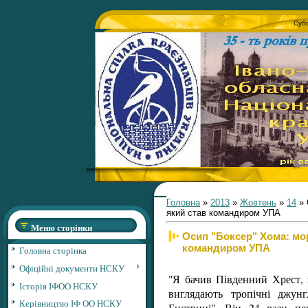
Субо
Головна
»
2013
»
Жовтень
»
14
» 
який став командиром УПА
Меню сторінки
Осип "Боксер" Хома: мор
командиром УПА
Головна сторінка
Офіційні документи НСКУ
"Я бачив Південний Хрест, 
Історія ІФОО НСКУ
виглядають тропічні джунг
Керівництво ІФ ОО НСКУ
Бистриці". Він 24 рази п