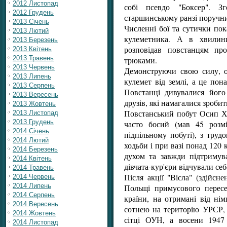
2012 Листопад
собі псевдо "Боксер". 
2012 Грудень
старшинському ранзі поручн
2013 Січень
Численні бої та сутички по
2013 Лютий
кулеметника. А в хвилин
2013 Березень
розповідав повстанцям пр
2013 Квітень
2013 Травень
трюками.
2013 Червень
Демонструючи свою силу, о
2013 Липень
кулемет від землі, а це пон
2013 Серпень
Повстанці дивувалися його 
2013 Вересень
друзів, які намагалися зробит
2013 Жовтень
Повстанський побут Осип Х
2013 Листопад
2013 Грудень
часто босий (мав 45 розмі
2014 Січень
підпільному побуті), з труд
2014 Лютий
ходьби і при вазі понад 120 
2014 Березень
духом та завжди підтримува
2014 Квітень
дівчата-кур'єри відчували себ
2014 Травень
Після акції "Вісла" (здійс
2014 Червень
2014 Липень
Польщі примусового пересел
2014 Серпень
країни, на отримані від ні
2014 Вересень
сотнею на територію УРСР, 
2014 Жовтень
сітці ОУН, а восени 1947
2014 Листопад