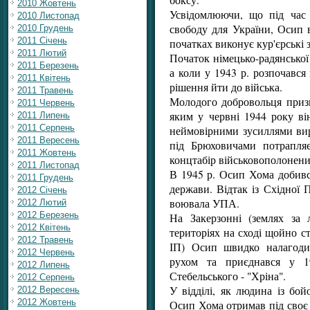
2010 Жовтень
Усвідомлюючи, що під час 
2010 Листопад
свободу для України, Осип 
2010 Грудень
2011 Січень
початках виконує кур'єрські 
2011 Лютий
Початок німецько-радянської
2011 Березень
а коли у 1943 р. розпочався
2011 Квітень
рішення йти до війська.
2011 Травень
Молодого добровольця призн
2011 Червень
яким у червні 1944 року ві
2011 Липень
2011 Серпень
неймовірними зусиллями вир
2011 Вересень
під Брюховичами потрапля
2011 Жовтень
концтабір військовополонени
2011 Листопад
В 1945 р. Осип Хома добився
2011 Грудень
держави. Відтак із Східної 
2012 Січень
воювала УПА.
2012 Лютий
2012 Березень
На Закерзонні (землях за 
2012 Квітень
територіях на сході щойно с
2012 Травень
ІП) Осип швидко налагоди
2012 Червень
рухом та приєднався у 1
2012 Липень
Стебельського - "Хріна".
2012 Серпень
У відділі, як людина із бо
2012 Вересень
2012 Жовтень
Осип Хома отримав під своє