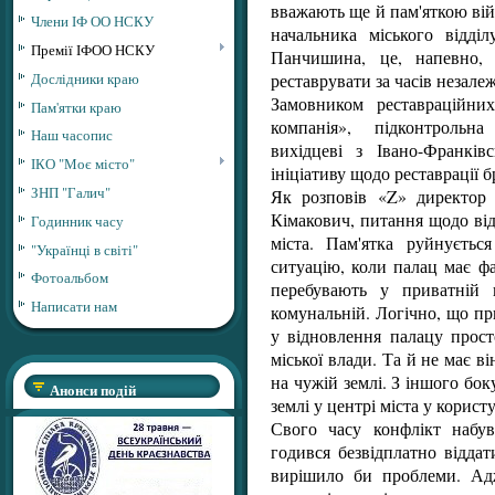
вважають ще й пам'яткою війсь
Члени ІФ ОО НСКУ
начальника міського відді
Премії ІФОО НСКУ
Панчишина, це, напевно, 
реставрувати за часів незале
Дослідники краю
Замовником реставраційни
Пам'ятки краю
компанія», підконтрольна
Наш часопис
вихідцеві з Івано-Франкі
ІКО "Моє місто"
ініціативу щодо реставрації б
ЗНП "Галич"
Як розповів «Z» директор 
Кімакович, питання щодо ві
Годинник часу
міста. Пам'ятка руйнуєть
"Українці в світі"
ситуацію, коли палац має ф
Фотоальбом
перебувають у приватній 
Написати нам
комунальній. Логічно, що п
у відновлення палацу прост
міської влади. Та й не має 
на чужій землі. З іншого бок
Анонси подій
землі у центрі міста у корис
Свого часу конфлікт набу
годився безвідплатно відда
вирішило би проблеми. Адж