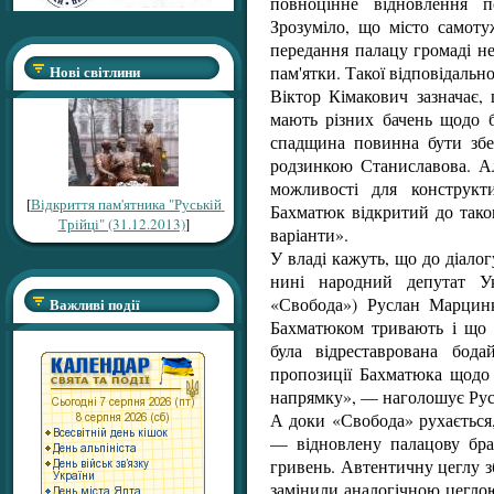
повноцінне відновлення п
Зрозуміло, що місто самоту
передання палацу громаді н
пам'ятки. Такої відповідально
Нові світлини
Віктор Кімакович зазначає,
мають різних бачень щодо б
спадщина повинна бути збе
родзинкою Станиславова. Ал
можливості для конструкт
[
Відкриття пам'ятника "Руській
Бахматюк відкритий до тако
Трійці" (31.12.2013)
]
варіанти».
У владі кажуть, що до діалогу
нині народний депутат Ук
«Свобода») Руслан Марцин
Важливі події
Бахматюком тривають і що 
була відреставрована бода
пропозиції Бахматюка щодо
напрямку», — наголошує Рус
А доки «Свобода» рухається
— відновлену палацову брам
гривень. Автентичну цеглу з
замінили аналогічною цеглою