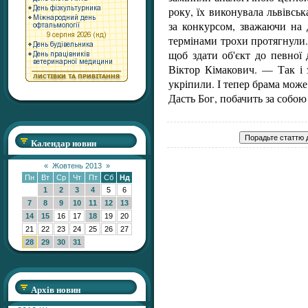
року, їх виконувала львівсь
за конкурсом, зважаючи на д
термінами трохи протягнули.
щоб здати об'єкт до певної
Віктор Кімакович. — Так і 
укріпили. І тепер брама може
Дасть Бог, побачить за собою
Календар новин
«
Жовтень 2013
»
Пн
Вт
Ср
Чт
Пт
Сб
Нд
1
2
3
4
5
6
7
8
9
10
11
12
13
14
15
16
17
18
19
20
21
22
23
24
25
26
27
28
29
30
31
Архів новин