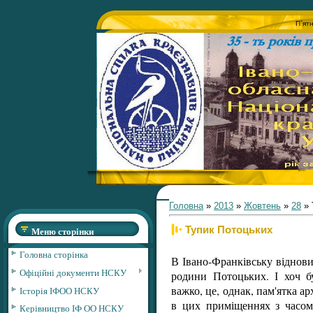
П`ят
Головна
»
2013
»
Жовтень
»
28
» 
Тупик Потоцьких
Меню сторінки
Головна сторінка
В Івано-Франківську віднов
Офіційні документи НСКУ
родини Потоцьких. І хоч б
важко, це, однак, пам'ятка ар
Історія ІФОО НСКУ
в цих приміщеннях з часом
Керівництво ІФ ОО НСКУ