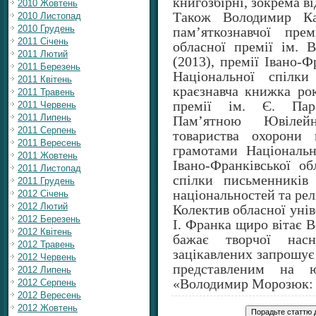
книгозбірні, зокрема ві
2010 Жовтень
Також Володимир Ка
2010 Листопад
2010 Грудень
пам’яткознавчої пре
2011 Січень
обласної премії ім. В
2011 Лютий
(2013), премії Івано-Ф
2011 Березень
Національної спілки
2011 Квітень
краєзнавча книжка рок
2011 Травень
премії ім. Є. Пар
2011 Червень
2011 Липень
Пам’ятною Ювілей
2011 Серпень
товариства охорони 
2011 Вересень
грамотами Національн
2011 Жовтень
Івано-Франківської об
2011 Листопад
спілки письменників 
2011 Грудень
національностей та рел
2012 Січень
2012 Лютий
Колектив обласної унів
2012 Березень
І. Франка щиро вітає 
2012 Квітень
бажає творчої нас
2012 Травень
зацікавлених запрошує
2012 Червень
представленим на ю
2012 Липень
«Володимир Морозюк: і
2012 Серпень
2012 Вересень
2012 Жовтень