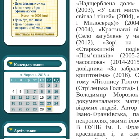
«Надщерблена доля» 
(2003), «У світі мист
світла і тіней» (2004)
і Милосердя)» (2004
(2004), «Краєзнавчі в
(Село загублене у ча
(2012), «Зорі на 
«Старожитній поді
«Пом’яників» (2005-
часослова» (2014-20
Календар новин
довідника «За забрал
криптоніма» (2016). С
«
Червень 2018
»
тому «Літопису Голгот
Пн
Вт
Ср
Чт
Пт
Сб
Нд
1
2
3
(Стрілецька Голгота)» (
4
5
6
7
8
9
10
Володимир Морозюк
11
12
13
14
15
16
17
документальних матер
18
19
20
21
22
23
24
відомих людей. Автор 
25
26
27
28
29
30
Івано-Франківська, 
некрополях, якими ілюс
В ОУНБ ім. І. Фран
Архів новин
краєзнавця і, а са