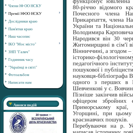
функціонує ювілейна 
Члени ІФ ОО НСКУ
80-річчю відомого кра
Почесного члена Нац
Премії ІФОО НСКУ
Прикарпаття, члена На
Дослідники краю
України та Національн
Пам'ятки краю
Володимира Карповича
Наш часопис
Народився він 30 чер
ІКО "Моє місто"
Житомирщині в сім'ї в
Вінниччині, а згодом –
ЗНП "Галич"
історико-філологічно
Годинник часу
педагогічного інститут
"Українці в світі"
пошукової і публіцисти
Фотоальбом
науковця-бібліографа 
одного з перших в Г
Написати нам
Шевченкові у с. Вовчин
Пізніше закінчив війс
офіцером збройних 
Анонси подій
Приморському краї,
Угорщині, при цьому
краєзнавчих пошуків.
Перебуваючи на р. Ус
написав історичну дові