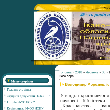
П`ят
Головна
»
2018
»
Червень
»
30
» 
його пера
Меню сторінки
Володимир Морозюк: істо
Головна сторінка
У відділі краєзнавчої 
Офіційні документи НСКУ
наукової бібліотеки
Історія ІФОО НСКУ
„Краєзнавство Іва
Керівництво ІФ ОО НСКУ