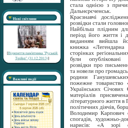
стала однією з прич
Дальнєрєченськ.
Краєзнавчі досліджен
Нові світлини
розвідки стали головн
Найбільш плідним дл
період його життя і 
виданням вийшла йог
книжка «Легендарна 
сторінках регіональни
[
Відкриття пам'ятника "Руській
Трійці" (31.12.2013)
]
були опубліковані 
розвідки про письмен
та новели про громадсь
родини Ганушевськи
Важливі події
пожежне товариство 
Українських Січових 
матеріалів присвячен
літературного життя в 
політичних діячів, борц
Володимир Карпович є
спогадів, художньо-д
нарисів: «А зорі сл