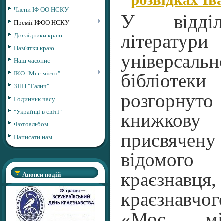
Члени ІФ ОО НСКУ
У відділ
Премії ІФОО НСКУ
Дослідники краю
літерат
Пам'ятки краю
універсал
Наш часопис
ІКО "Моє місто"
бібліотек
ЗНП "Галич"
розгорн
Годинник часу
"Українці в світі"
книжков
Фотоальбом
присвяч
Написати нам
відомого
Анонси подій
краєзнавця,
краєзнавч
«Моє мі