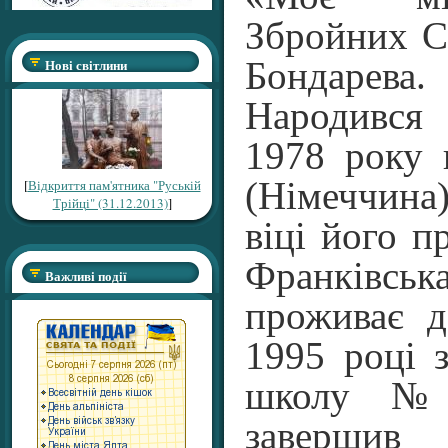
Збройних С
Нові світлини
Бондарева.
Народився
1978 року 
(Німеччин
[
Відкриття пам'ятника "Руській
Трійці" (31.12.2013)
]
віці його п
Франків
Важливі події
проживає д
1995 році 
школу №
завершив