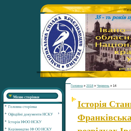
П`ят
Головна
»
2018
»
Червень
»
14
Меню сторінки
Історія Стан
Головна сторінка
Франківська
Офіційні документи НСКУ
Історія ІФОО НСКУ
розвідках І
Керівництво ІФ ОО НСКУ