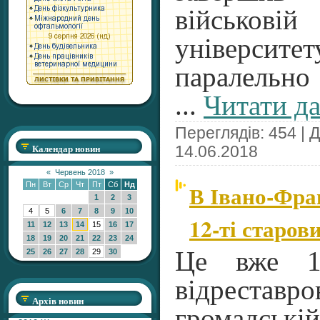
військо
університе
паралельно
...
Читати да
Переглядів: 454 | 
Календар новин
14.06.2018
«
Червень 2018
»
В Івано-Фра
Пн
Вт
Ср
Чт
Пт
Сб
Нд
1
2
3
4
5
6
7
8
9
10
12-ті старов
11
12
13
14
15
16
17
18
19
20
21
22
23
24
Це вже 12
25
26
27
28
29
30
відрестав
Архів новин
громадськ