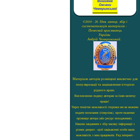
©2010 - 26. Ідея, автор, збір і
систематизація матеріалів -
Почесний краєзнавець
України
Андрій Чемеринський.
Матеріали авторів розміщені виключно для
популяризації та зацікавлення історією
рідного краю.
Висловлюємо подяку авторам за їхню нелегку
працю!
Через технічні можливості сторінки ми не можемо
подати посилання (гіперлінк), проте вкажемо
прізвище автора (або ресурс походження).
Нашим завданням є збір масиву інформації з
різних джерел - щоб зацікавлені особи мали
можливість з нею працювати. Ряд інтернет -