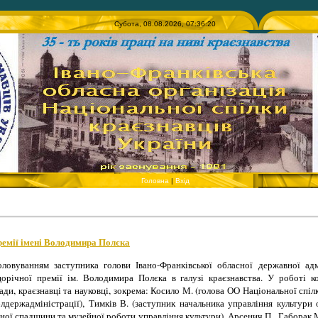
Субота, 08.08.2026, 07:36:20
Головна
|
Вхід
ремії імені Володимира Полєка
ловуванням заступника голови Івано-Франківської обласної державної адмі
щорічної премії ім. Володимира Полєка в галузі краєзнавства. У роботі к
ди, краєзнавці та науковці, зокрема: Косило М. (голова ОО Національної спіл
лдержадміністрації), Тимків В. (заступник начальника управління культури
ної спадщини та музейної роботи управління культури), Арсенич П., Габорак М., 