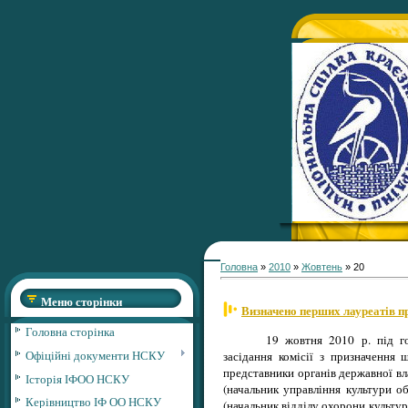
Головна
»
2010
»
Жовтень
»
20
Меню сторінки
Визначено перших лауреатів п
Головна сторінка
19 жовтня 2010 р. під го
Офіційні документи НСКУ
засідання комісії з призначення 
представники органів державної вла
Історія ІФОО НСКУ
(начальник управління культури об
Керівництво ІФ ОО НСКУ
(начальник відділу охорони культур