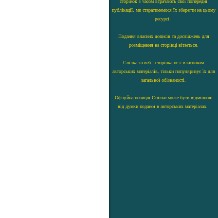
сторінок з часом втрачають свої попередні
публікації, ми старатимемося їх зберегти на цьому
ресурсі.
Подання власних дописів та досліджень для
розміщення на сторінці вітається.
Спілка та веб - сторінка не є власником
авторських матеріалів, тільки популяризує їх для
загальної обізнаності.
Офіційна позиція Спілки може бути відмінною
від думки поданої в авторських матеріалах.