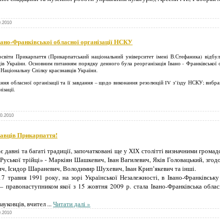
0.2010
вано-Франківської обласної організації НСКУ
світи Прикарпаття (Прикарпатський національний університет імені В.Стефаника) відбул
ців України.
Основним питанням порядку денного була реорганізація Івано - Франківської об
 Національну Спілку краєзнавців України.
ління обласної організації та її завдання – щодо виконання резолюцій IV з’їзду НСКУ; вибра
ізації.
10.2010
навців Прикарпаття!
 давні та багаті традиції, започатковані ще у ХІХ столітті визначними грома
уської трійці» - Маркіян Шашкевич, Іван Вагилевич, Яків Головацький, зго
ч, Ісидор Шараневич, Володимир Шухевич, Іван Крип’якевич та інші.
7 травня 1991 року, на зорі Української Незалежності, в Івано-Франківську
 – правонаступником якої з 15 жовтня 2009 р. стала Івано-Франківська облас
науковців, вчител
...
Читати далі »
0.2010