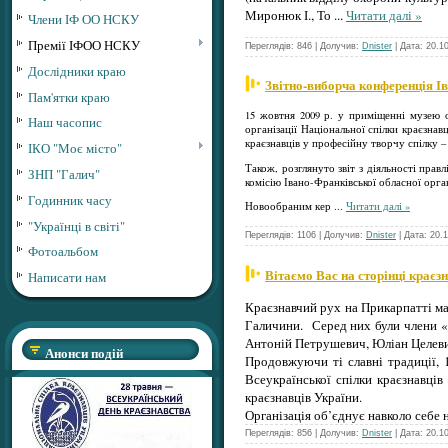
Миронюк І., То
...
Читати далі »
Члени ІФ ОО НСКУ
Премії ІФОО НСКУ
Переглядів: 846 | Долучив:
Dnister
| Дата:
20.1
Дослідники краю
Звітно-виборча конференція І
Пам'ятки краю
15 жовтня 2009 р. у приміщенні музею о
Наш часопис
організації Національної спілки краєзнав
краєзнавців у професійну творчу спілку –
ІКО "Моє місто"
Також, розглянуто звіт з діяльності прав
ЗНП "Галич"
комісію Івано-Франківської обласної орган
Годинник часу
Новообраним кер
...
Читати далі »
"Українці в світі"
Переглядів: 1106 | Долучив:
Dnister
| Дата:
20.
Фотоальбом
Вітаємо Вас на сторінці краєз
Написати нам
Краєзнавчий рух на Прикарпатті має
Галичини. Серед них були члени «Р
Антоній Петрушевич, Юліан Целеви
Анонси подій
Продовжуючи ті славні традиції, 1
Всеукраїнської спілки краєзнавців
краєзнавців України.
Організація об’єднує навколо себе 
Переглядів: 856 | Долучив:
Dnister
| Дата:
20.1