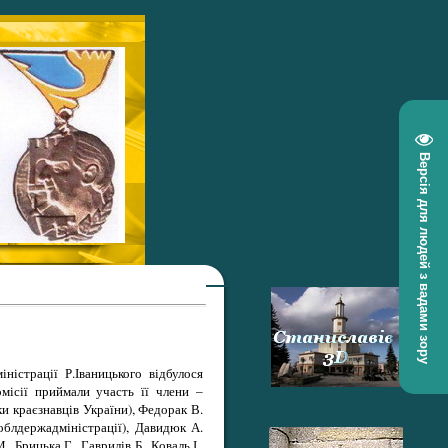
Версія для людей з вадами зору
ністрації Р.Іваницького відбулося
омісії приймали участь її члени –
ки краєзнавців України), Федорак В.
 облдержадміністрації), Давидюк А.
Брицька Г., Гаврилів Б., Коваль І.,