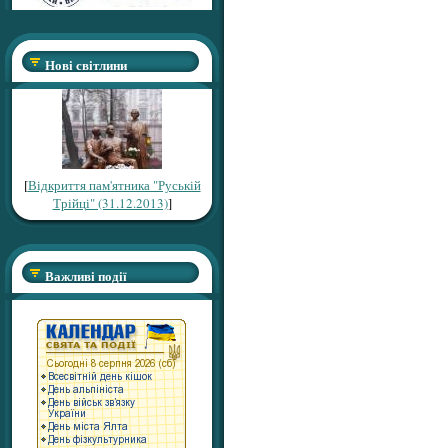
Нові світлини
[
Відкриття пам'ятника "Руській
Трійці" (31.12.2013)
]
Важливі події