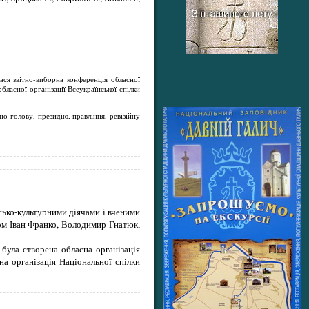
ася звітно-виборна конференція обласної
ласної організації Всеукраїнської спілки
но голову, президію, правління, ревізійну
дсько-культурними діячами і вченими
дом Іван Франко, Володимир Гнатюк,
 була створена обласна організація
на організація Національної спілки