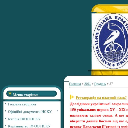
Головна
»
2011
»
Грудень
»
27
Меню сторінки
Реставрація на власний смак?
Дослідники української сакральн
Головна сторінка
150 унікальних церков ХV—ХIХ ст
Офіційні документи НСКУ
називають келією сонця. А ще ц
Історія ІФОО НСКУ
вберегти давній Космач від ще о
Керівництво ІФ ОО НСКУ
церкву Параскеви П’ятниці із дзв