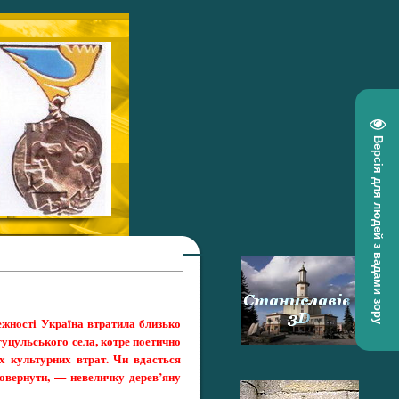
Версія для людей з вадами зору
ежності Україна втратила близько
уцульського села, котре поетично
х культурних втрат. Чи вдасться
повернути, — невеличку дерев’яну