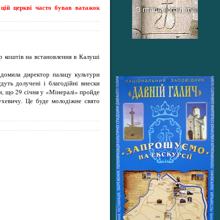
цій церкві часто бував ватажок
ір коштів на встановлення в Калуші
відомила директор палацу культури
дуть долучені і благодійні внески
и, що 29 січня у «Мінералі» пройде
ухевичу. Це буде молодіжне свято