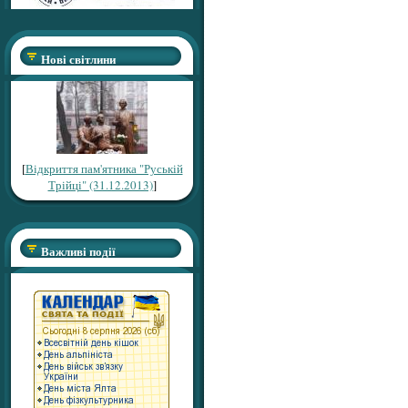
Нові світлини
[
Відкриття пам'ятника "Руській
Трійці" (31.12.2013)
]
Важливі події