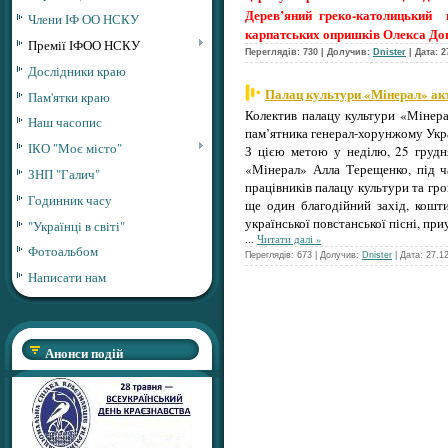
Дерев’яний греко-католицький 
Члени ІФ ОО НСКУ
карпатських опришків Олекса Д
Премії ІФОО НСКУ
Переглядів: 730 | Долучив:
Dnister
| Дата:
2
Дослідники краю
Палац культури «Мінерал» акт
Пам'ятки краю
Колектив палацу культури «Мінерал
Наш часопис
пам’ятника генерал-хорунжому Укр
ІКО "Моє місто"
З цією метою у неділю, 25 грудня
«Мінерал» Алла Терещенко, під ча
ЗНП "Галич"
працівників палацу культури та гр
Годинник часу
ще один благодійний захід, кошт
української повстанської пісні, пр
"Українці в світі"
...
Читати далі »
Фотоальбом
Переглядів: 673 | Долучив:
Dnister
| Дата:
27.1
Написати нам
Анонси подій