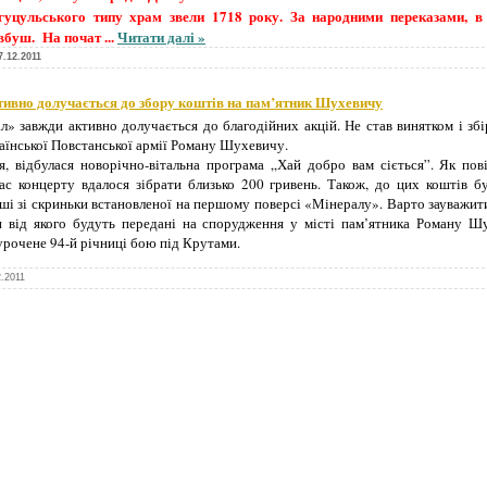
гуцульського типу храм звели 1718 року. За народними переказами, в 
овбуш. На почат
...
Читати далі »
7.12.2011
ивно долучається до збору коштів на пам’ятник Шухевичу
» завжди активно долучається до благодійних акцій. Не став винятком і зб
аїнської Повстанської армії Роману Шухевичу.
, відбулася новорічно-вітальна програма „Хай добро вам сіється”. Як по
с концерту вдалося зібрати близько 200 гривень. Також, до цих коштів бу
оші зі скриньки встановленої на першому поверсі «Мінералу». Варто зауважит
и від якого будуть передані на спорудження у місті пам’ятника Роману Ш
иурочене 94-й річниці бою під Крутами.
2.2011