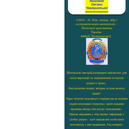
©2010 - 26. Ідея, автор, збір і
систематизація матеріалів -
Почесний краєзнавець
України
Андрій Чемеринський.
Матеріали авторів розміщені виключно для
популяризації та зацікавлення історією
рідного краю.
Висловлюємо подяку авторам за їхню нелегку
працю!
Через технічні можливості сторінки ми не можемо
подати посилання (гіперлінк), проте вкажемо
прізвище автора (або ресурс походження).
Нашим завданням є збір масиву інформації з
різних джерел - щоб зацікавлені особи мали
можливість з нею працювати. Ряд інтернет -