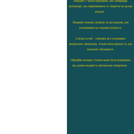
сторінок з часом втрачають свої попередні
публікації, ми старатимемося їх зберегти на цьому
ресурсі.
Подання власних дописів та досліджень для
розміщення на сторінці вітається.
Спілка та веб - сторінка не є власником
авторських матеріалів, тільки популяризує їх для
загальної обізнаності.
Офіційна позиція Спілки може бути відмінною
від думки поданої в авторських матеріалах.