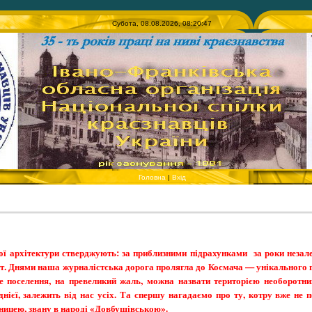
Субота, 08.08.2026, 08:20:47
Головна
|
Вхід
ої архітектури стверджують: за приблизними підрахунками за роки незал
. Днями наша журналістська дорога пролягла до Космача — унікального г
е поселення, на превеликий жаль, можна назвати територією необоротни
днієї, залежить від нас усіх. Та спершу нагадаємо про ту, котру вже не 
іницею, звану в народі «Довбушівською».