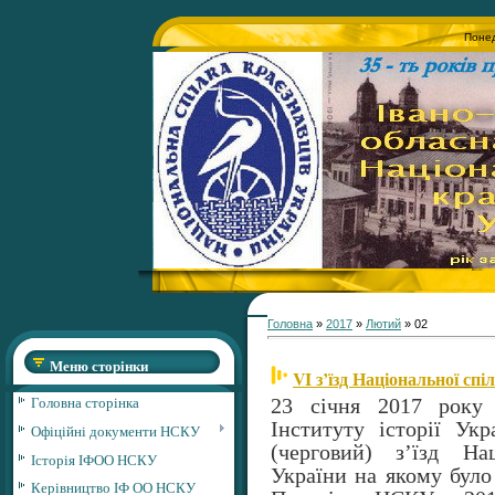
Понед
Головна
»
2017
»
Лютий
»
02
Меню сторінки
VI з’їзд Національної сп
Головна сторінка
23 січня 2017 року 
Інституту історії Ук
Офіційні документи НСКУ
(черговий) з’їзд На
Історія ІФОО НСКУ
України на якому було
Керівництво ІФ ОО НСКУ