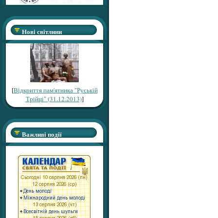
Нові світлини
[
Відкриття пам'ятника "Руській
Трійці" (31.12.2013)
]
Важливі події