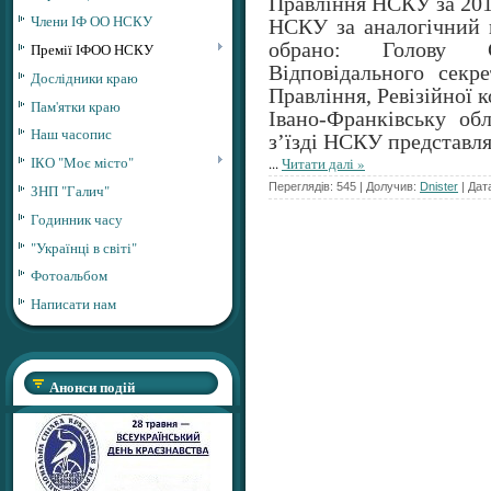
Правління НСКУ за 2012-
Члени ІФ ОО НСКУ
НСКУ за аналогічний 
обрано: Голову С
Премії ІФОО НСКУ
Відповідального секр
Дослідники краю
Правління, Ревізійної 
Пам'ятки краю
Івано-Франківську о
Наш часопис
з’їзді НСКУ представл
ІКО "Моє місто"
...
Читати далі »
Переглядів: 545 | Долучив:
Dnister
| Дат
ЗНП "Галич"
Годинник часу
"Українці в світі"
Фотоальбом
Написати нам
Анонси подій