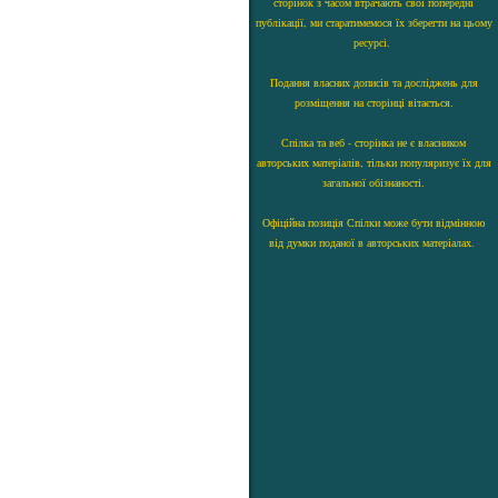
сторінок з часом втрачають свої попередні
публікації, ми старатимемося їх зберегти на цьому
ресурсі.
Подання власних дописів та досліджень для
розміщення на сторінці вітається.
Спілка та веб - сторінка не є власником
авторських матеріалів, тільки популяризує їх для
загальної обізнаності.
Офіційна позиція Спілки може бути відмінною
від думки поданої в авторських матеріалах.