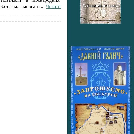
 поважали: в міжнародних,
 робота над нашим п
...
Читати