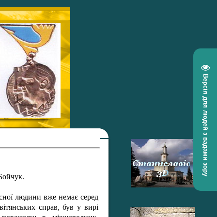
Версія для людей з вадами зору
Бойчук.
дісної людини вже немає серед
вітянських справ, був у вирі