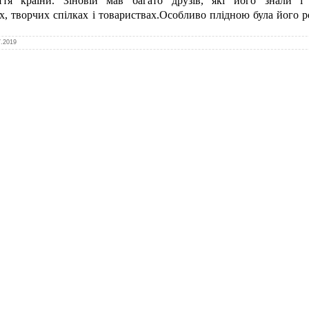
иття країни. Зіновій мав багато друзів, які його знали і
ях, творчих спілках і товариствах.Особливо плідною була його
7.2019