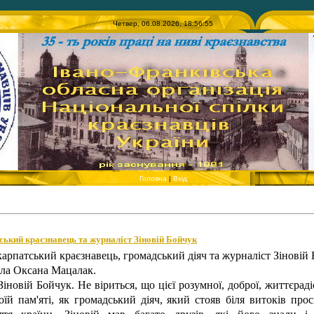
Четвер, 06.08.2026, 18:56:55
Головна
|
Вхід
ський краєзнавець та журналіст Зіновій Бойчук
арпатський краєзнавець, громадський діяч та журналіст Зіновій 
ила Оксана Мацалак.
іновій Бойчук. Не віриться, що цієї розумної, доброї, життєра
оїй пам'яті, як громадський діяч, який стояв біля витоків прос