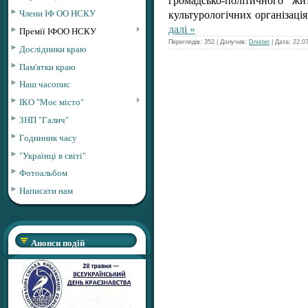
громадсько-політичного ж
Члени ІФ ОО НСКУ
культурологічних організаці
далі »
Премії ІФОО НСКУ
Переглядів: 352 | Долучив:
Dnister
| Дата:
22.0
Дослідники краю
Пам'ятки краю
Наш часопис
ІКО "Моє місто"
ЗНП "Галич"
Годинник часу
"Українці в світі"
Фотоальбом
Написати нам
Анонси подій