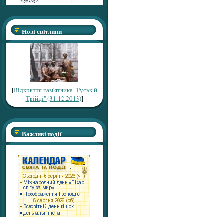
Нові світлини
[
Відкриття пам'ятника "Руській
Трійці" (31.12.2013)
]
Важливі події