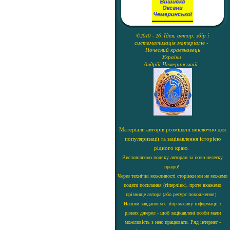
©2010 - 26. Ідея, автор, збір і
систематизація матеріалів -
Почесний краєзнавець
України
Андрій Чемеринський.
Матеріали авторів розміщені виключно для
популяризації та зацікавлення історією
рідного краю.
Висловлюємо подяку авторам за їхню нелегку
працю!
Через технічні можливості сторінки ми не можемо
подати посилання (гіперлінк), проте вкажемо
прізвище автора (або ресурс походження).
Нашим завданням є збір масиву інформації з
різних джерел - щоб зацікавлені особи мали
можливість з нею працювати. Ряд інтернет -