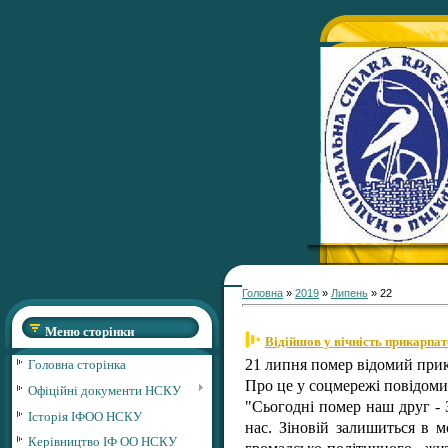
Головна
»
2019
»
Липень
»
22
Меню сторінки
Відійшов у вічність прикарпат
Головна сторінка
21 липня помер відомий прик
Про це у соцмережі повідом
Офіційні документи НСКУ
"Сьогодні помер наш друг - З
Історія ІФОО НСКУ
нас. Зіновій залишиться в м
Керівництво ІФ ОО НСКУ