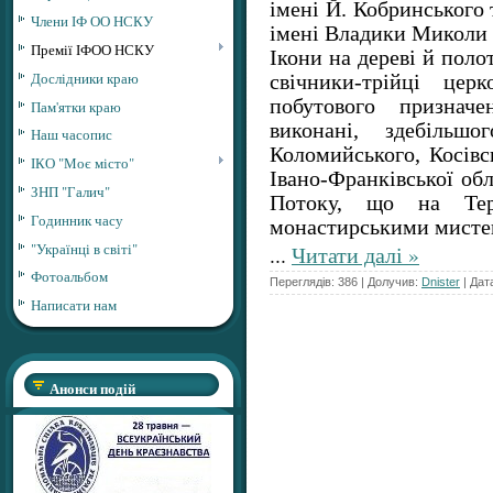
імені Й. Кобринського
Члени ІФ ОО НСКУ
імені Владики Миколи 
Премії ІФОО НСКУ
Ікони на дереві й полот
Дослідники краю
свічники-трійці церк
побутового признач
Пам'ятки краю
виконані, здебільш
Наш часопис
Коломийського, Косівс
ІКО "Моє місто"
Івано-Франківської обл
ЗНП "Галич"
Потоку, що на Терн
Годинник часу
монастирськими мисте
"Українці в світі"
...
Читати далі »
Фотоальбом
Переглядів: 386 | Долучив:
Dnister
| Дат
Написати нам
Анонси подій