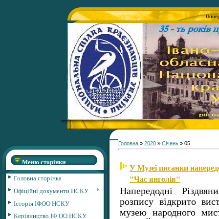
Понед
Головна
»
2020
»
Січень
»
05
Меню сторінки
У Музеї писанки наперед
"Час янголів"
Головна сторінка
Напередодні Різдвян
Офіційні документи НСКУ
розпису відкрито вис
Історія ІФОО НСКУ
музею народного мис
Керівництво ІФ ОО НСКУ