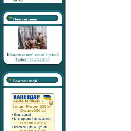
Нові світлини
[
Відкриття пам'ятника "Руській
Трійці" (31.12.2013)
]
Важливі події