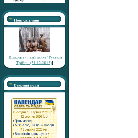
Нові світлини
[
Відкриття пам'ятника "Руській
Трійці" (31.12.2013)
]
Важливі події