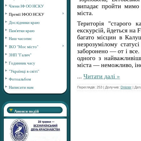
випадає пройти мимо
Члени ІФ ОО НСКУ
міста.
Премії ІФОО НСКУ
Дослідники краю
Територія "старого 
екскурсій, йдеться на F
Пам'ятки краю
багато місцин в Калуш
Наш часопис
незрозумілому статусі
ІКО "Моє місто"
заборонено — от і все. 
ЗНП "Галич"
одного з найважливіши
Годинник часу
міста — неможливо, ін
"Українці в світі"
...
Читати далі »
Фотоальбом
Написати нам
Переглядів: 253 | Долучив:
Dnister
| Дат
Анонси подій