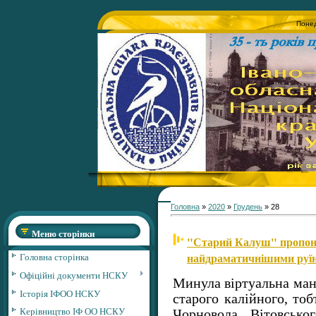
Понед
Головна
»
2020
»
Грудень
»
28
Меню сторінки
"Старий Калуш" пропону
найдраматичнішими руїн
Головна сторінка
Офіційні документи НСКУ
Минула віртуальна ман
Історія ІФОО НСКУ
старого калійного, тоб
Керівництво ІФ ОО НСКУ
Чорновола, Вітовсько