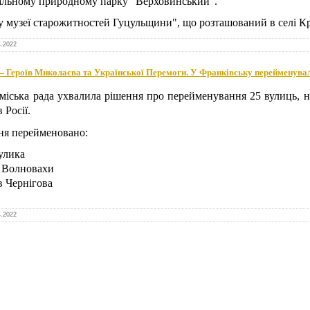
альному природному парку "Верховинський".
у музеї старожитностей Гуцульщини", що розташований в селі 
4.2022
— Героїв Миколаєва та Української Перемоги. У Франківську перейменува
 міська рада ухвалила рішення про перейменування 25 вулиць, н
 Росії.
ня перейменовано:
улика
в Волновахи
в Чернігова
4.2022