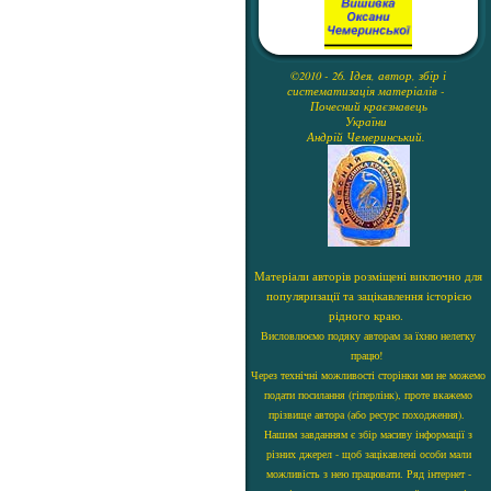
©2010 - 26. Ідея, автор, збір і
систематизація матеріалів -
Почесний краєзнавець
України
Андрій Чемеринський.
Матеріали авторів розміщені виключно для
популяризації та зацікавлення історією
рідного краю.
Висловлюємо подяку авторам за їхню нелегку
працю!
Через технічні можливості сторінки ми не можемо
подати посилання (гіперлінк), проте вкажемо
прізвище автора (або ресурс походження).
Нашим завданням є збір масиву інформації з
різних джерел - щоб зацікавлені особи мали
можливість з нею працювати. Ряд інтернет -