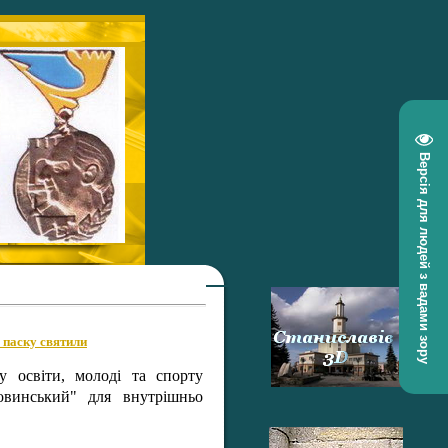
Версія для людей з вадами зору
у паску святили
у освіти, молоді та спорту
овинський" для внутрішньо