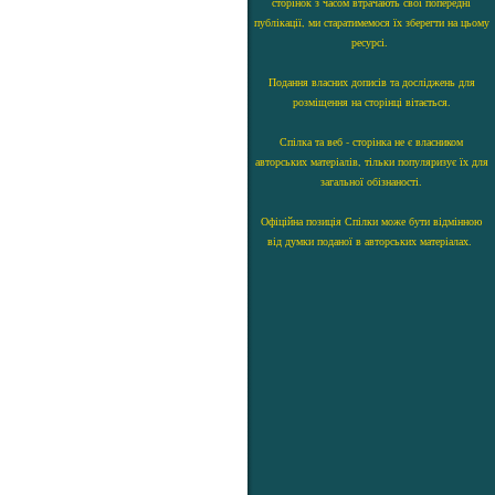
сторінок з часом втрачають свої попередні
публікації, ми старатимемося їх зберегти на цьому
ресурсі.
Подання власних дописів та досліджень для
розміщення на сторінці вітається.
Спілка та веб - сторінка не є власником
авторських матеріалів, тільки популяризує їх для
загальної обізнаності.
Офіційна позиція Спілки може бути відмінною
від думки поданої в авторських матеріалах.