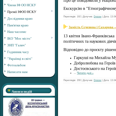
Про це повідомили
у Націон
Члени ІФ ОО НСКУ
Екскурсію в "Етнографічном
Премії ІФОО НСКУ
Переглядів: 192 | Долучив:
Dnister
| Дата:
13.0
Дослідники краю
Пам'ятки краю
Замість Сєченова і Сахарова 
Наш часопис
13 квітня Івано-Франківська
ІКО "Моє місто"
політичних та наукових діячів
ЗНП "Галич"
Відповідно до проєкту рішен
Годинник часу
Гаркуші на Михайла М
"Українці в світі"
Добролюбова на Герої
Фотоальбом
Достоєвського на Герої
Написати нам
...
Читати далі »
Переглядів: 200 | Долучив:
Dnister
| Дата:
13.0
Анонси подій