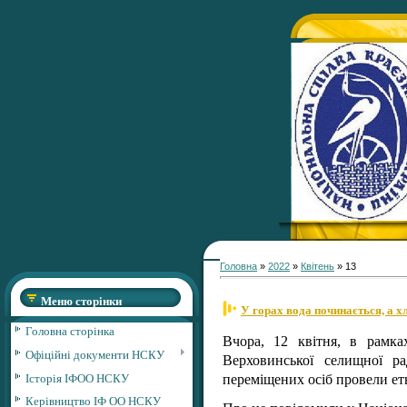
Головна
»
2022
»
Квітень
»
13
Меню сторінки
У горах вода починається, а х
Головна сторінка
Вчора, 12 квітня, в рамка
Офіційні документи НСКУ
Верховинської селищної р
Історія ІФОО НСКУ
переміщених осіб провели ет
Керівництво ІФ ОО НСКУ