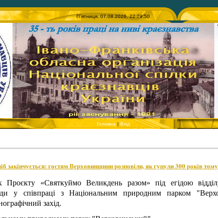
П`ятниця, 07.08.2026, 22:29:50
Головна
|
Вхід
ліб закінчується: гостям Верховинщини розповіли, як гуцули 300 років том
х Проєкту «Святкуймо Великдень разом» під егідою відділ
ади у співпраці з Національним природним парком "Верх
нографічний захід.