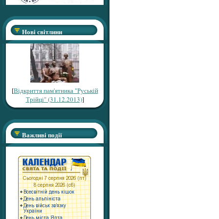
Нові світлини
[
Відкриття пам'ятника "Руській
Трійці" (31.12.2013)
]
Важливі події