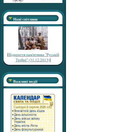
Нові світлини
[
Відкриття пам'ятника "Руській
Трійці" (31.12.2013)
]
Важливі події