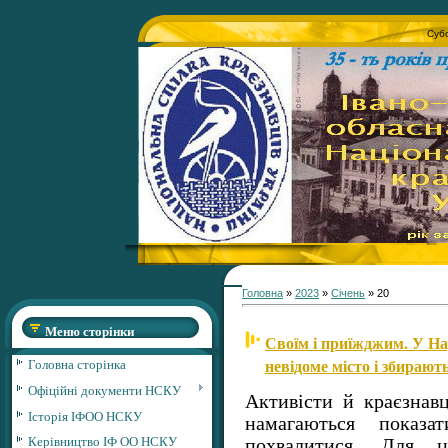
Субо
Головна
»
2023
»
Січень
»
20
Меню сторінки
Своїм і приїжджим. У На
невідоме місто і збирают
Головна сторінка
Офіційні документи НСКУ
Активісти й краєзнавц
Історія ІФОО НСКУ
намагаються показ
Керівництво ІФ ОО НСКУ
похвалитися. Для 