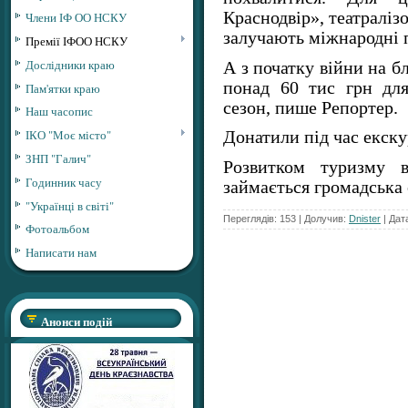
Краснодвір», театраліз
Члени ІФ ОО НСКУ
залучають міжнародні 
Премії ІФОО НСКУ
Дослідники краю
А з початку війни на б
понад 60 тис грн дл
Пам'ятки краю
сезон, пише Репортер.
Наш часопис
ІКО "Моє місто"
Донатили під час екску
ЗНП "Галич"
Розвитком туризму в
Годинник часу
займається громадська
"Українці в світі"
Переглядів: 153 | Долучив:
Dnister
| Дат
Фотоальбом
Написати нам
Анонси подій